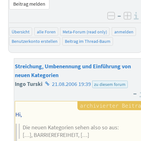
Beitrag melden
–
negativ 
posi
Übersicht
alle Foren
Meta-Forum (read only)
anmelden
Benutzerkonto erstellen
Beitrag im Thread-Baum
Streichung, Umbenennung und Einführung von
neuen Kategorien
Homepage
Ingo Turski
21.08.2006 19:39
zu diesem forum
–
des
Autors
Hi,
Die neuen Kategorien sehen also so aus:
[…], BARRIEREFREIHEIT, […]