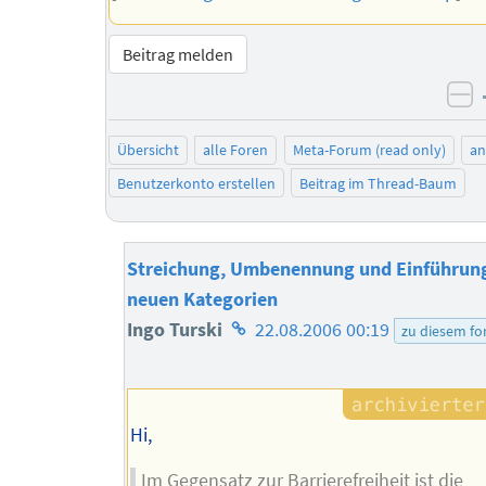
Beitrag melden
ne
Übersicht
alle Foren
Meta-Forum (read only)
a
Benutzerkonto erstellen
Beitrag im Thread-Baum
Streichung, Umbenennung und Einführun
neuen Kategorien
Homepage
Ingo Turski
22.08.2006 00:19
zu diesem f
des
Autors
Hi,
Im Gegensatz zur Barrierefreiheit ist die