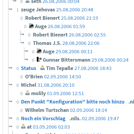
seth
26.08.2006 00:04
0
zeuge Jehovas
25.08.2006 20:48
1
Robert Bienert
25.08.2006 21:19
0
Auge
26.08.2006 01:59
0
Robert Bienert
26.08.2006 02:55
0
Thomas J.S.
28.08.2006 22:06
0
Auge
29.08.2006 00:11
0
Gunnar Bittersmann
29.08.2006 00:24
0
Status
Tim Tepaße
27.08.2006 18:43
0
O'Brien
02.09.2006 14:50
0
Michel
31.08.2006 20:10
0
molily
01.09.2006 12:51
0
Den Punkt "Konfiguration" bitte noch hinzu
.n
0
Wilhelm Turtschan
02.09.2006 18:14
0
Noch ein Vorschlag
.nils.
02.09.2006 19:47
0
at
03.09.2006 02:03
0