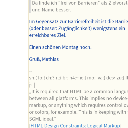
Da finde ich "frei von Barrieren" als Zielvors
und Name besser.
Im Gegensatz zur Barrierefreiheit ist die Barr
(oder besser: Zugänglichkeit) wenigstens ein
erreichbares Ziel.
Einen schönen Montag noch.
Gruß, Mathias
--
sh:( fo:} ch:? rl:( br: n4:~ ie:{ mo:| va:) de:> zu:} fl:
js:|
„It is required that HTML be a common langu
between all platforms. This implies no device-
markup, or anything which requires control ov
or colors, for example. This is in keeping with
SGML ideal.“
[
HTML Design Constraints: Logical Markup
]