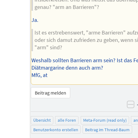
genau? "arm an Barrieren"?
Ja.
Ist es erstrebenswert, "arme Barrieren" auf
oder sich damut zufrieden zu geben, wenn s
"arm" sind?
Weshalb sollten Barrieren arm sein? Ist das Fe
Diätmargarine denn auch arm?
MfG, at
Beitrag melden
ne
Übersicht
alle Foren
Meta-Forum (read only)
a
Benutzerkonto erstellen
Beitrag im Thread-Baum