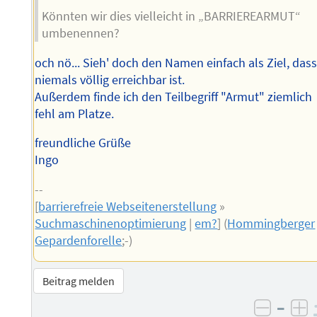
Könnten wir dies vielleicht in „BARRIEREARMUT“
umbenennen?
och nö... Sieh' doch den Namen einfach als Ziel, das
niemals völlig erreichbar ist.
Außerdem finde ich den Teilbegriff "Armut" ziemlich
fehl am Platze.
freundliche Grüße
Ingo
--
[
barrierefreie Webseitenerstellung
»
Suchmaschinenoptimierung
|
em?
] (
Hommingberger
Gepardenforelle
;-)
Beitrag melden
–
negati
po