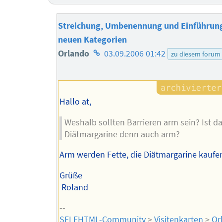
Streichung, Umbenennung und Einführun
neuen Kategorien
Homepage
Orlando
03.09.2006 01:42
zu diesem forum
des
Autors
Hallo at,
Weshalb sollten Barrieren arm sein? Ist da
Diätmargarine denn auch arm?
Arm werden Fette, die Diätmargarine kaufe
Grüße
Roland
--
SELFHTML-Community
>
Visitenkarten
>
Or