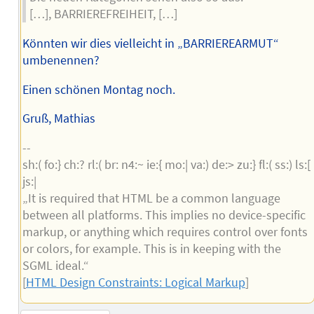
[…], BARRIEREFREIHEIT, […]
Könnten wir dies vielleicht in „BARRIEREARMUT“
umbenennen?
Einen schönen Montag noch.
Gruß, Mathias
--
sh:( fo:} ch:? rl:( br: n4:~ ie:{ mo:| va:) de:> zu:} fl:( ss:) ls:[
js:|
„It is required that HTML be a common language
between all platforms. This implies no device-specific
markup, or anything which requires control over fonts
or colors, for example. This is in keeping with the
SGML ideal.“
[
HTML Design Constraints: Logical Markup
]