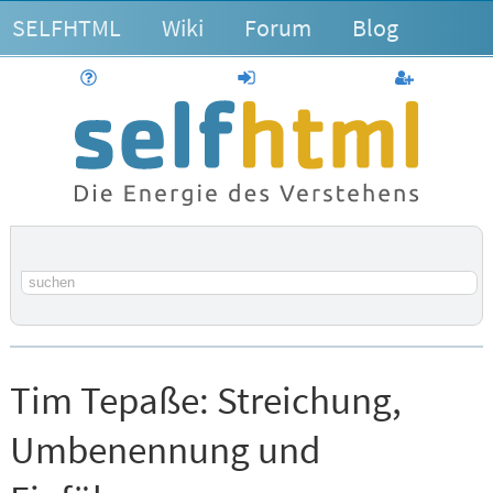
SELFHTML
Wiki
Forum
Blog
Hilfe
anmelden
Benutzerk
Suchbegriff
Tim Tepaße:
Streichung,
Umbenennung und