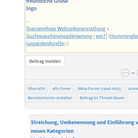
freundliche Grüße
Ingo
--
[
barrierefreie Webseitenerstellung
»
Suchmaschinenoptimierung
|
em?
] (
Hommingbe
Gepardenforelle
;-)
Beitrag melden
–
neg
Übersicht
alle Foren
Meta-Forum (read only)
anme
Benutzerkonto erstellen
Beitrag im Thread-Baum
Streichung, Umbenennung und Einführung 
neuen Kategorien