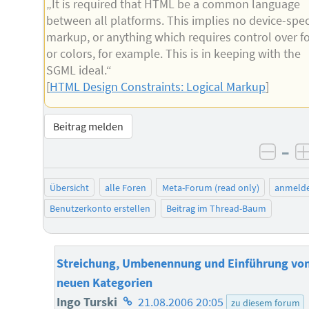
„It is required that HTML be a common language
between all platforms. This implies no device-spec
markup, or anything which requires control over f
or colors, for example. This is in keeping with the
SGML ideal.“
[
HTML Design Constraints: Logical Markup
]
Beitrag melden
–
negat
Übersicht
alle Foren
Meta-Forum (read only)
anmeld
Benutzerkonto erstellen
Beitrag im Thread-Baum
Streichung, Umbenennung und Einführung vo
neuen Kategorien
Homepage
Ingo Turski
21.08.2006 20:05
zu diesem forum