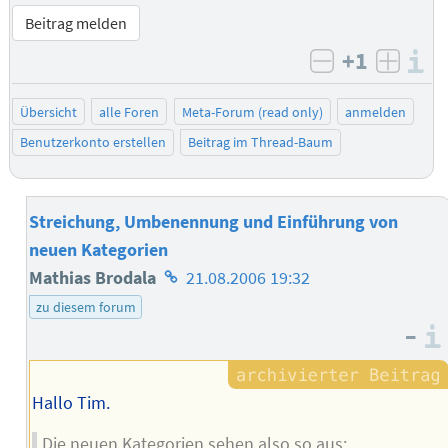
Beitrag melden
+1
I
negativ bew
posit
Übersicht
alle Foren
Meta-Forum (read only)
anmelden
Benutzerkonto erstellen
Beitrag im Thread-Baum
Streichung, Umbenennung und Einführung von
neuen Kategorien
Homepage
Mathias Brodala
21.08.2006 19:32
des
zu diesem forum
–
Autors
Hallo Tim.
Die neuen Kategorien sehen also so aus: