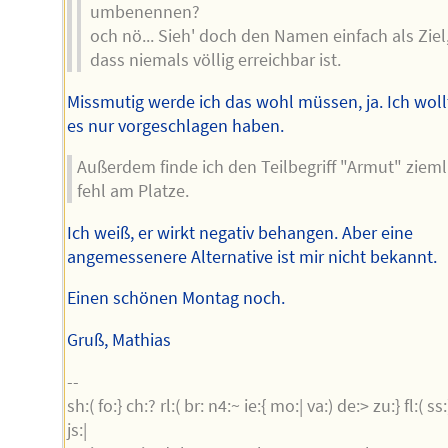
umbenennen?
och nö... Sieh' doch den Namen einfach als Ziel
dass niemals völlig erreichbar ist.
Missmutig werde ich das wohl müssen, ja. Ich woll
es nur vorgeschlagen haben.
Außerdem finde ich den Teilbegriff "Armut" zieml
fehl am Platze.
Ich weiß, er wirkt negativ behangen. Aber eine
angemessenere Alternative ist mir nicht bekannt.
Einen schönen Montag noch.
Gruß, Mathias
--
sh:( fo:} ch:? rl:( br: n4:~ ie:{ mo:| va:) de:> zu:} fl:( ss:)
js:|