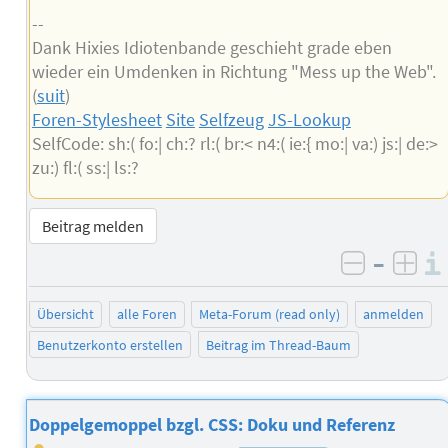
--
Dank Hixies Idiotenbande geschieht grade eben
wieder ein Umdenken in Richtung "Mess up the Web".
(
suit
)
Foren-Stylesheet
Site
Selfzeug
JS-Lookup
SelfCode: sh:( fo:| ch:? rl:( br:< n4:( ie:{ mo:| va:) js:| de:>
zu:) fl:( ss:| ls:?
Beitrag melden
–
negativ 
posi
Übersicht
alle Foren
Meta-Forum (read only)
anmelden
Benutzerkonto erstellen
Beitrag im Thread-Baum
Doppelgemoppel bzgl. CSS: Doku und Referenz