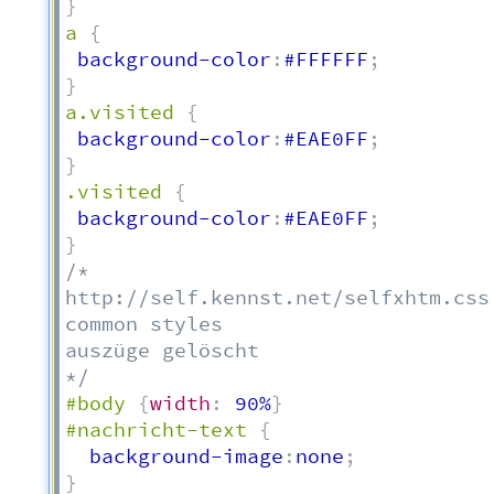
}
a
{
 background-color
:
#FFFFFF
;
}
a.visited
{
 background-color
:
#EAE0FF
;
}
.visited
{
 background-color
:
#EAE0FF
;
}
/*  

http://self.kennst.net/selfxhtm.css 
common styles  

auszüge gelöscht  

*/
#body
{
width
:
 90%
}
#nachricht-text
{
  background-image
:
none
;
}