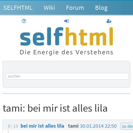
SELFHTML
Wiki
Forum
Blog
Hilfe
anmelden
Benutzerk
Suchbegriff
tami:
bei mir ist alles lila
bei mir ist alles lila
tami
30.01.2014 22:50
0
13
zu di