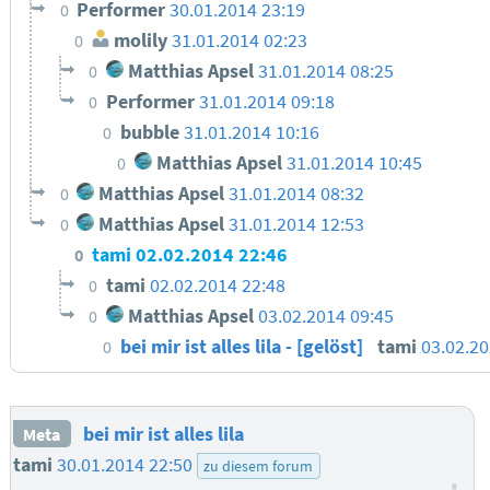
Performer
30.01.2014 23:19
0
molily
31.01.2014 02:23
0
Matthias Apsel
31.01.2014 08:25
0
Performer
31.01.2014 09:18
0
bubble
31.01.2014 10:16
0
Matthias Apsel
31.01.2014 10:45
0
Matthias Apsel
31.01.2014 08:32
0
Matthias Apsel
31.01.2014 12:53
0
tami
02.02.2014 22:46
0
tami
02.02.2014 22:48
0
Matthias Apsel
03.02.2014 09:45
0
bei mir ist alles lila - [gelöst]
tami
03.02.20
0
bei mir ist alles lila
Meta
tami
30.01.2014 22:50
zu diesem forum