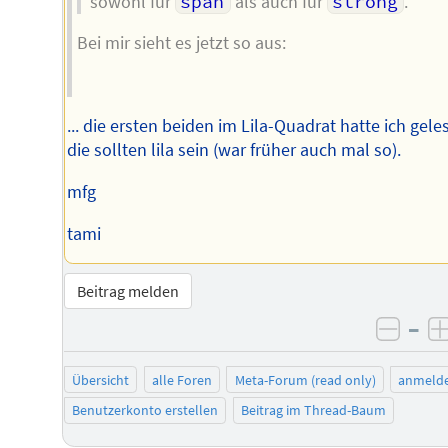
sowohl für
span
als auch für
strong
.
Bei mir sieht es jetzt so aus:
... die ersten beiden im Lila-Quadrat hatte ich gele
die sollten lila sein (war früher auch mal so).
mfg
tami
Beitrag melden
–
negat
Übersicht
alle Foren
Meta-Forum (read only)
anmeld
Benutzerkonto erstellen
Beitrag im Thread-Baum