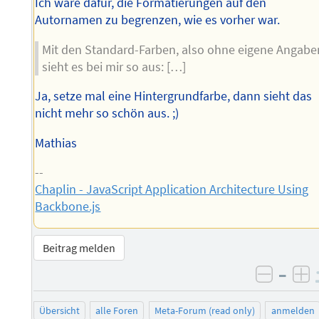
Ich wäre dafür, die Formatierungen auf den
Autornamen zu begrenzen, wie es vorher war.
Mit den Standard-Farben, also ohne eigene Angabe
sieht es bei mir so aus: […]
Ja, setze mal eine Hintergrundfarbe, dann sieht das
nicht mehr so schön aus. ;)
Mathias
--
Chaplin - JavaScript Application Architecture Using
Backbone.js
Beitrag melden
–
negati
po
Übersicht
alle Foren
Meta-Forum (read only)
anmelden