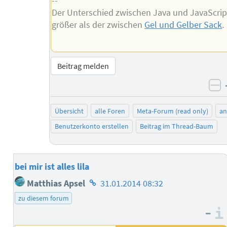
--
Der Unterschied zwischen Java und JavaScript
größer als der zwischen
Gel und Gelber Sack
.
Beitrag melden
ne
Übersicht
alle Foren
Meta-Forum (read only)
a
Benutzerkonto erstellen
Beitrag im Thread-Baum
bei mir ist alles lila
Homepage
Matthias Apsel
31.01.2014 08:32
des
zu diesem forum
Autors
–