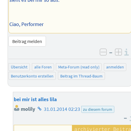
sieht es bei mir so aus:
Ciao, Performer
Beitrag melden
–
negativ 
posi
Übersicht
alle Foren
Meta-Forum (read only)
anmelden
Benutzerkonto erstellen
Beitrag im Thread-Baum
bei mir ist alles lila
Homepage
molily
31.01.2014 02:23
zu diesem forum
des
–
Autors