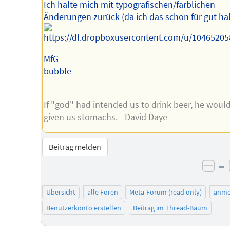
Ich halte mich mit typografischen/farblichen
Änderungen zurück (da ich das schon für gut hal
MfG
bubble
--
If "god" had intended us to drink beer, he woul
given us stomachs. - David Daye
Beitrag melden
–
neg
Übersicht
alle Foren
Meta-Forum (read only)
anme
Benutzerkonto erstellen
Beitrag im Thread-Baum