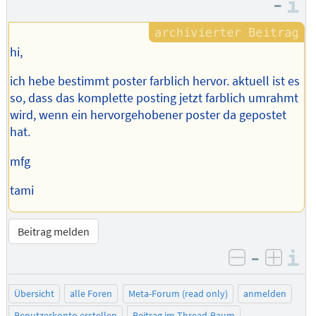
–
I
hi,
ich hebe bestimmt poster farblich hervor. aktuell ist es
so, dass das komplette posting jetzt farblich umrahmt
wird, wenn ein hervorgehobener poster da gepostet
hat.
mfg
tami
Beitrag melden
–
I
negativ be
posit
Übersicht
alle Foren
Meta-Forum (read only)
anmelden
Benutzerkonto erstellen
Beitrag im Thread-Baum