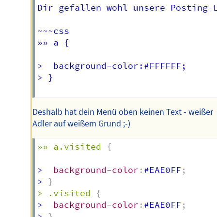
Dir gefallen wohl unsere Posting-L
~~~css

»» a {  

>  background-color:#FFFFFF;  

> }

Deshalb hat dein Menü oben keinen Text - weißer
Adler auf weißem Grund ;-)
»» a.visited
{
>  
background-color
:
#EAE0FF
;
> 
}
> .visited
{
>  
background-color
:
#EAE0FF
;
> 
}