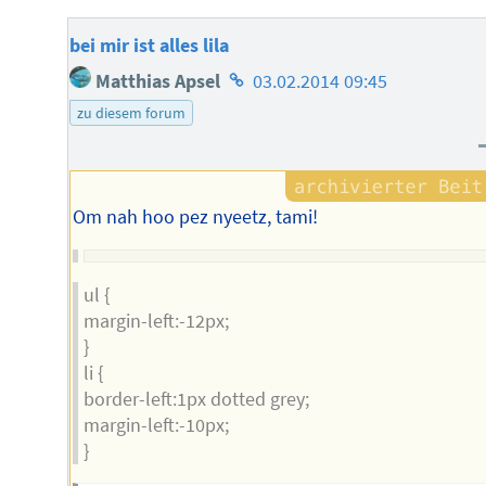
bei mir ist alles lila
Homepage
Matthias Apsel
03.02.2014 09:45
des
zu diesem forum
Autors
Om nah hoo pez nyeetz, tami!
ul {
margin-left:-12px;
}
li {
border-left:1px dotted grey;
margin-left:-10px;
}