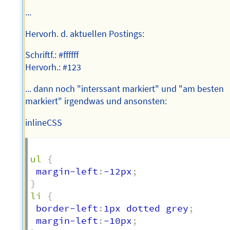
...
Hervorh. d. aktuellen Postings:
Schriftf.: #ffffff
Hervorh.: #123
... dann noch "interssant markiert" und "am besten
markiert" irgendwas und ansonsten:
inlineCSS
ul
{
 margin-left
:
-12px
;
}
li
{
 border-left
:
1px dotted grey
;
 margin-left
:
-10px
;