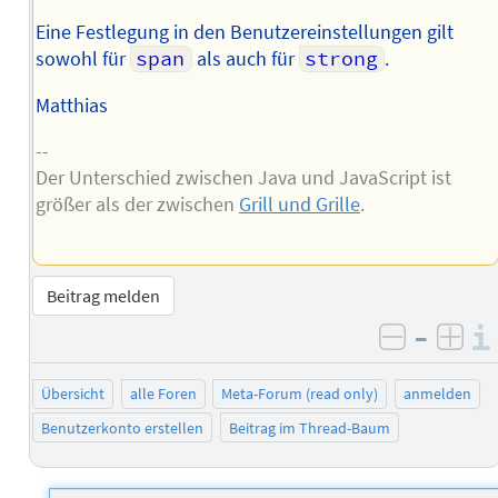
Eine Festlegung in den Benutzereinstellungen gilt
sowohl für
span
als auch für
strong
.
Matthias
--
Der Unterschied zwischen Java und JavaScript ist
größer als der zwischen
Grill und Grille
.
Beitrag melden
–
negativ 
posi
Übersicht
alle Foren
Meta-Forum (read only)
anmelden
Benutzerkonto erstellen
Beitrag im Thread-Baum