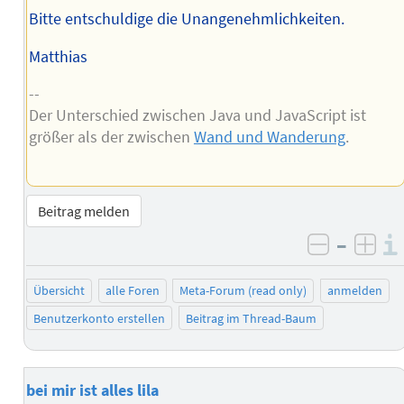
Bitte entschuldige die Unangenehmlichkeiten.
Matthias
--
Der Unterschied zwischen Java und JavaScript ist
größer als der zwischen
Wand und Wanderung
.
Beitrag melden
–
negativ 
posi
Übersicht
alle Foren
Meta-Forum (read only)
anmelden
Benutzerkonto erstellen
Beitrag im Thread-Baum
bei mir ist alles lila