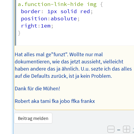
a.function-link-hide img
{
 border
:
 1px solid red
;
 position
:
absolute
;
 right
:
1em
;
}
Hat alles mal ge"funzt". Wollte nur mal
dokumentieren, wie das jetzt aussieht, vielleicht
haben andere das ja ähnlich. U.u. sezte ich das alles
auf die Defaults zurück, ist ja kein Problem.
Dank für die Mühen!
Robert aka tami fka jobo ffka frankx
Beitrag melden
–
negati
po