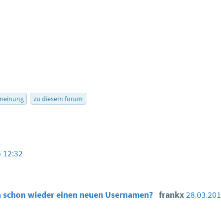
meinung
zu diesem forum
 12:32
h schon wieder einen neuen Usernamen?
frankx
28.03.201