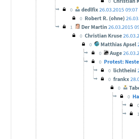
Christian
0
dedlfix
26.03.2015 09:07
0
Robert R. (ohne)
26.03
0
Der Martin
26.03.2015 0
1
Christian Kruse
26.03.
0
Matthias Apsel
0
Auge
26.03.
0
Protest: Nest
0
lichtheini
0
frankx
28.
0
Tabe
0
Ha
0