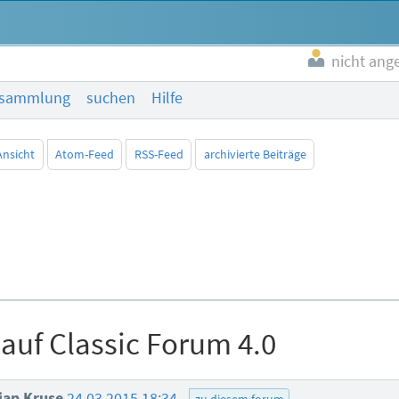
nicht ang
esammlung
suchen
Hilfe
Ansicht
Atom-Feed
RSS-Feed
archivierte Beiträge
auf Classic Forum 4.0
tian Kruse
24.03.2015 18:34
zu diesem forum