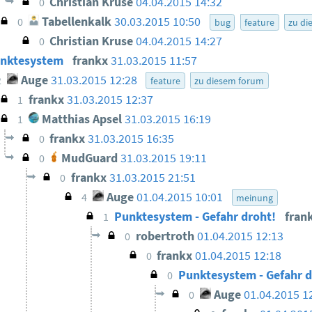
Christian Kruse
04.04.2015 14:32
0
Tabellenkalk
30.03.2015 10:50
0
bug
feature
zu di
Christian Kruse
04.04.2015 14:27
0
nktesystem
frankx
31.03.2015 11:57
Auge
31.03.2015 12:28
2
feature
zu diesem forum
frankx
31.03.2015 12:37
1
Matthias Apsel
31.03.2015 16:19
1
frankx
31.03.2015 16:35
0
MudGuard
31.03.2015 19:11
0
frankx
31.03.2015 21:51
0
Auge
01.04.2015 10:01
4
meinung
Punktesystem - Gefahr droht!
fran
1
robertroth
01.04.2015 12:13
0
frankx
01.04.2015 12:18
0
Punktesystem - Gefahr d
0
Auge
01.04.2015 1
0