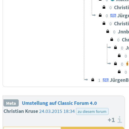
Christ
0
Jürg
0
Christ
0
Jnn
0
Chr
0
J
0
0
0
0
JürgenB
1
Umstellung auf Classic Forum 4.0
Meta
Christian Kruse
24.03.2015 18:34
zu diesem forum
+1
I