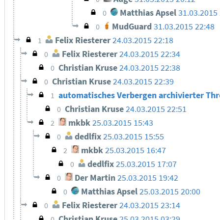
Matthias Apsel
31.03.2015
0
MudGuard
31.03.2015 22:48
0
Felix Riesterer
24.03.2015 22:18
1
Felix Riesterer
24.03.2015 22:34
0
Christian Kruse
24.03.2015 22:38
0
Christian Kruse
24.03.2015 22:39
0
automatisches Verbergen archivierter Th
1
Christian Kruse
24.03.2015 22:51
0
mkbk
25.03.2015 15:43
2
dedlfix
25.03.2015 15:55
0
mkbk
25.03.2015 16:47
2
dedlfix
25.03.2015 17:07
0
Der Martin
25.03.2015 19:42
0
Matthias Apsel
25.03.2015 20:00
0
Felix Riesterer
24.03.2015 23:14
0
Christian Kruse
25.03.2015 03:29
0