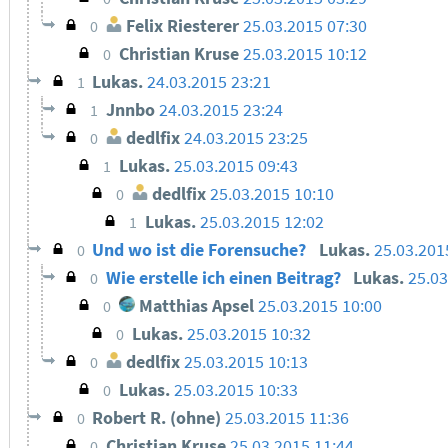
Felix Riesterer
25.03.2015 07:30
0
Christian Kruse
25.03.2015 10:12
0
Lukas.
24.03.2015 23:21
1
Jnnbo
24.03.2015 23:24
1
dedlfix
24.03.2015 23:25
0
Lukas.
25.03.2015 09:43
1
dedlfix
25.03.2015 10:10
0
Lukas.
25.03.2015 12:02
1
Und wo ist die Forensuche?
Lukas.
25.03.201
0
Wie erstelle ich einen Beitrag?
Lukas.
25.03
0
Matthias Apsel
25.03.2015 10:00
0
Lukas.
25.03.2015 10:32
0
dedlfix
25.03.2015 10:13
0
Lukas.
25.03.2015 10:33
0
Robert R. (ohne)
25.03.2015 11:36
0
Christian Kruse
25.03.2015 11:44
0