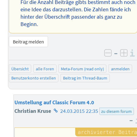
Für die Anzahl Beiträge gibts bestimmt auch noch
eine Idee das darzustellen. Die Zahlen fände ich
hinter der Überschrift passender als ganz zu
Beginn.
Beitrag melden
–
negativ 
posi
Übersicht
alle Foren
Meta-Forum (read only)
anmelden
Benutzerkonto erstellen
Beitrag im Thread-Baum
Umstellung auf Classic Forum 4.0
Homepage
Christian Kruse
24.03.2015 22:35
zu diesem forum
–
des
Autors