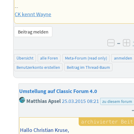
--
CK kennt Wayne
Beitrag melden
–
negati
po
Übersicht
alle Foren
Meta-Forum (read only)
anmelden
Benutzerkonto erstellen
Beitrag im Thread-Baum
Umstellung auf Classic Forum 4.0
Matthias Apsel
25.03.2015 08:21
zu diesem forum
Hallo Christian Kruse,