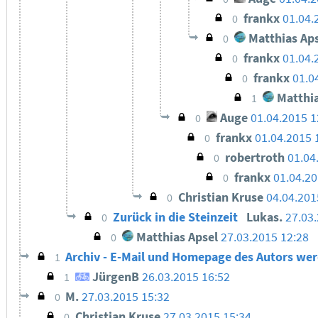
frankx
01.04.
0
Matthias Aps
0
frankx
01.04.
0
frankx
01.0
0
Matthia
1
Auge
01.04.2015 
0
frankx
01.04.2015 
0
robertroth
01.04
0
frankx
01.04.20
0
Christian Kruse
04.04.201
0
Zurück in die Steinzeit
Lukas.
27.03
0
Matthias Apsel
27.03.2015 12:28
0
Archiv - E-Mail und Homepage des Autors we
1
JürgenB
26.03.2015 16:52
1
M.
27.03.2015 15:32
0
Christian Kruse
27.03.2015 15:34
0