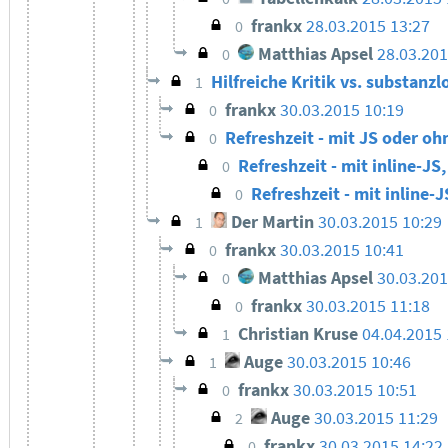
frankx
28.03.2015 13:27
0
Matthias Apsel
28.03.201
0
Hilfreiche Kritik vs. substan
1
frankx
30.03.2015 10:19
0
Refreshzeit - mit JS oder o
0
Refreshzeit - mit inline-JS
0
Refreshzeit - mit inline-J
0
Der Martin
30.03.2015 10:29
1
frankx
30.03.2015 10:41
0
Matthias Apsel
30.03.20
0
frankx
30.03.2015 11:18
0
Christian Kruse
04.04.2015 
1
Auge
30.03.2015 10:46
1
frankx
30.03.2015 10:51
0
Auge
30.03.2015 11:29
2
frankx
30.03.2015 14:22
0