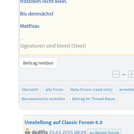
trotzdem recht klein.
Bis demnächst
Matthias
--
Signaturen sind bloed (Steel)
Beitrag melden
–
negat
Übersicht
alle Foren
Meta-Forum (read only)
anmeld
Benutzerkonto erstellen
Beitrag im Thread-Baum
Umstellung auf Classic Forum 4.0
dedlfix
25.03.2015 08:24
zu diesem forum