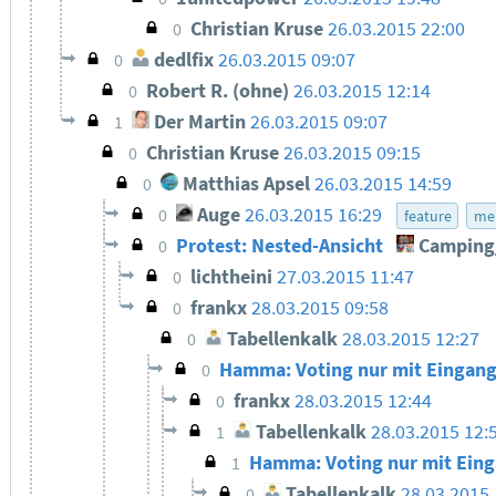
Christian Kruse
26.03.2015 22:00
0
dedlfix
26.03.2015 09:07
0
Robert R. (ohne)
26.03.2015 12:14
0
Der Martin
26.03.2015 09:07
1
Christian Kruse
26.03.2015 09:15
0
Matthias Apsel
26.03.2015 14:59
0
Auge
26.03.2015 16:29
0
feature
me
Protest: Nested-Ansicht
Camping
0
lichtheini
27.03.2015 11:47
0
frankx
28.03.2015 09:58
0
Tabellenkalk
28.03.2015 12:27
0
Hamma: Voting nur mit Eingang
0
frankx
28.03.2015 12:44
0
Tabellenkalk
28.03.2015 12:
1
Hamma: Voting nur mit Eing
1
Tabellenkalk
28.03.2015
0