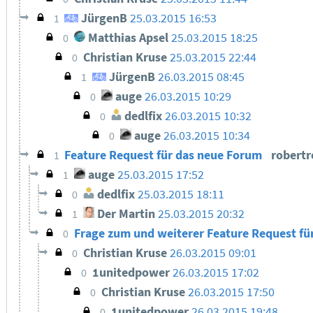
JürgenB
25.03.2015 16:53
1
Matthias Apsel
25.03.2015 18:25
0
Christian Kruse
25.03.2015 22:44
0
JürgenB
26.03.2015 08:45
1
auge
26.03.2015 10:29
0
dedlfix
26.03.2015 10:32
0
auge
26.03.2015 10:34
0
Feature Request für das neue Forum
robert
1
auge
25.03.2015 17:52
1
dedlfix
25.03.2015 18:11
0
Der Martin
25.03.2015 20:32
1
Frage zum und weiterer Feature Request f
0
Christian Kruse
26.03.2015 09:01
0
1unitedpower
26.03.2015 17:02
0
Christian Kruse
26.03.2015 17:50
0
1unitedpower
26.03.2015 19:48
0