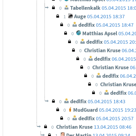
Tabellenkalk
05.04.2015 18:
0
Auge
05.04.2015 18:37
1
dedlfix
05.04.2015 18:47
0
Matthias Apsel
05.04.2
0
dedlfix
05.04.2015 20
0
Christian Kruse
06.04.
0
dedlfix
06.04.2015
0
Christian Kruse
06
0
dedlfix
06.04.
0
Christian Krus
0
dedlfix
06.
0
dedlfix
05.04.2015 18:43
0
MudGuard
05.04.2015 19:2
0
dedlfix
05.04.2015 20:57
0
Christian Kruse
13.04.2015 08:46
0
Der Martin
13.04.2015 09:14
1