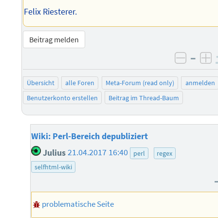
Felix Riesterer.
Beitrag melden
–
negati
po
Übersicht
alle Foren
Meta-Forum (read only)
anmelden
Benutzerkonto erstellen
Beitrag im Thread-Baum
Wiki: Perl-Bereich depubliziert
Julius
21.04.2017 16:40
perl
regex
selfhtml-wiki
problematische Seite