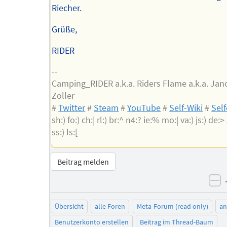
Riecher.
Grüße,
RIDER
--
Camping_RIDER a.k.a. Riders Flame a.k.a. Jan
Zoller
#
Twitter
#
Steam
#
YouTube
#
Self-Wiki
#
Sel
sh:) fo:) ch:| rl:) br:^ n4:? ie:% mo:| va:) js:) de:> z
ss:) ls:[
Beitrag melden
ne
Übersicht
alle Foren
Meta-Forum (read only)
a
Benutzerkonto erstellen
Beitrag im Thread-Baum