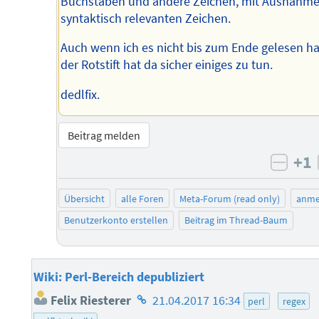
Buchstaben und andere Zeichen, mit Ausnahme
syntaktisch relevanten Zeichen.
Auch wenn ich es nicht bis zum Ende gelesen ha
der Rotstift hat da sicher einiges zu tun.
dedlfix.
Beitrag melden
+1
negat
Übersicht
alle Foren
Meta-Forum (read only)
anme
Benutzerkonto erstellen
Beitrag im Thread-Baum
Wiki: Perl-Bereich depubliziert
Homepage
Felix Riesterer
21.04.2017 16:34
perl
regex
des