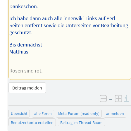
Dankeschön.
Ich habe dann auch alle innerwiki-Links auf Perl-
Seiten entfernt sowie die Unterseiten vor Bearbeitung
geschützt.
Bis demnächst
Matthias
--
Rosen sind rot.
Beitrag melden
–
negativ 
posi
Übersicht
alle Foren
Meta-Forum (read only)
anmelden
Benutzerkonto erstellen
Beitrag im Thread-Baum