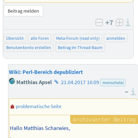
Beitrag melden
+7
I
negativ bew
posit
Übersicht
alle Foren
Meta-Forum (read only)
anmelden
Benutzerkonto erstellen
Beitrag im Thread-Baum
Wiki: Perl-Bereich depubliziert
Homepage
Matthias Apsel
21.04.2017 16:09
menschelei
des
–
Autors
problematische Seite
Hallo Matthias Scharwies,