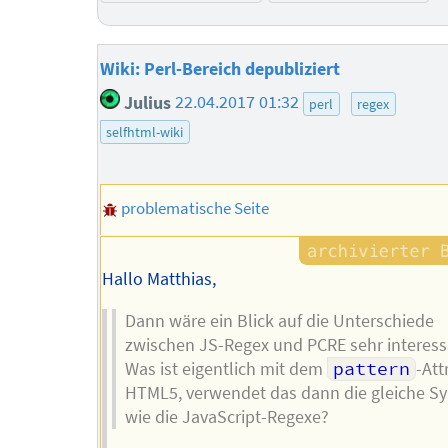
Wiki: Perl-Bereich depubliziert
Julius
22.04.2017 01:32
perl
regex
selfhtml-wiki
problematische Seite
Hallo Matthias,
Dann wäre ein Blick auf die Unterschiede
zwischen JS-Regex und PCRE sehr interess
Was ist eigentlich mit dem
pattern
-Att
HTML5, verwendet das dann die gleiche Sy
wie die JavaScript-Regexe?