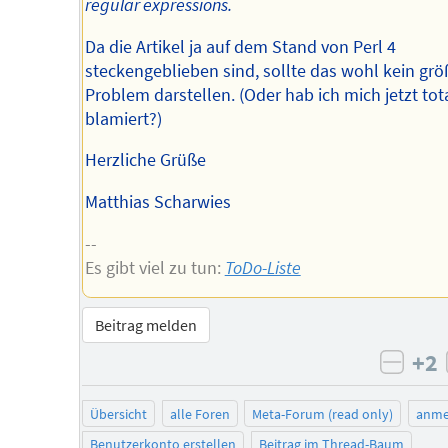
regular expressions.
Da die Artikel ja auf dem Stand von Perl 4
steckengeblieben sind, sollte das wohl kein grö
Problem darstellen. (Oder hab ich mich jetzt tot
blamiert?)
Herzliche Grüße
Matthias Scharwies
--
Es gibt viel zu tun:
ToDo-Liste
Beitrag melden
+2
negat
Übersicht
alle Foren
Meta-Forum (read only)
anme
Benutzerkonto erstellen
Beitrag im Thread-Baum