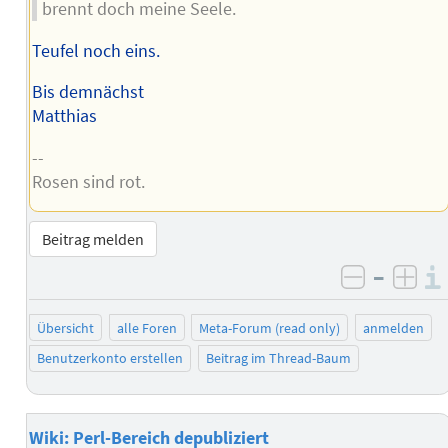
brennt doch meine Seele.
Teufel noch eins.
Bis demnächst
Matthias
--
Rosen sind rot.
Beitrag melden
–
negativ 
posi
Übersicht
alle Foren
Meta-Forum (read only)
anmelden
Benutzerkonto erstellen
Beitrag im Thread-Baum
Wiki: Perl-Bereich depubliziert