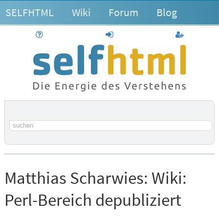
SELFHTML
Wiki
Forum
Blog
Hilfe
anmelden
Benutzerk
Suchbegriff
Matthias Scharwies:
Wiki:
Perl-Bereich depubliziert