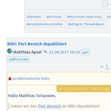
ne
Übersicht
alle Foren
Meta-Forum (read only)
a
Benutzerkonto erstellen
Beitrag im Thread-Baum
Wiki: Perl-Bereich depubliziert
Homepage
Matthias Apsel
21.04.2017 18:19
perl
des
selfhtml-wiki
Autors
–
problematische Seite
Hallo Matthias Scharwies,
haben wir den
Perl-Bereich
im Wiki depubliziert.