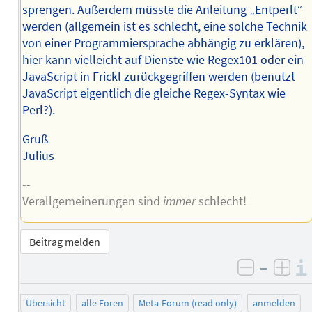
sprengen. Außerdem müsste die Anleitung „Entperlt“
werden (allgemein ist es schlecht, eine solche Technik
von einer Programmiersprache abhängig zu erklären),
hier kann vielleicht auf Dienste wie Regex101 oder ein
JavaScript in Frickl zurückgegriffen werden (benutzt
JavaScript eigentlich die gleiche Regex-Syntax wie
Perl?).
Gruß
Julius
--
Verallgemeinerungen sind
immer
schlecht!
Beitrag melden
–
negativ 
posi
Übersicht
alle Foren
Meta-Forum (read only)
anmelden