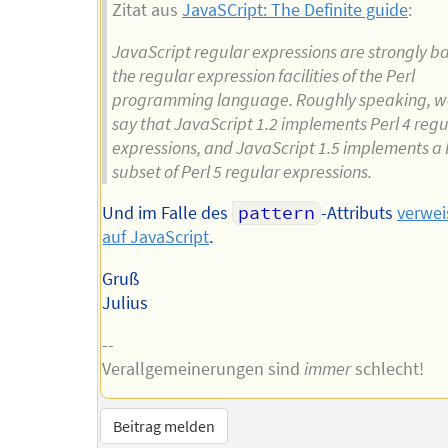
Zitat aus
JavaSCript: The Definite guide
:
JavaScript regular expressions are strongly b
the regular expression facilities of the Perl
programming language. Roughly speaking, w
say that JavaScript 1.2 implements Perl 4 regu
expressions, and JavaScript 1.5 implements a 
subset of Perl 5 regular expressions.
Und im Falle des
pattern
-Attributs
verwei
auf JavaScript
.
Gruß
Julius
--
Verallgemeinerungen sind
immer
schlecht!
Beitrag melden