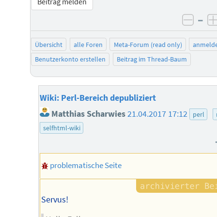
Beitrag melden
–
negat
Übersicht
alle Foren
Meta-Forum (read only)
anmeld
Benutzerkonto erstellen
Beitrag im Thread-Baum
Wiki: Perl-Bereich depubliziert
Matthias Scharwies
21.04.2017 17:12
perl
selfhtml-wiki
problematische Seite
Servus!