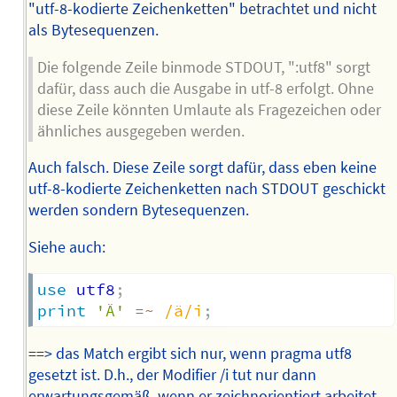
"utf-8-kodierte Zeichenketten" betrachtet und nicht
als Bytesequenzen.
Die folgende Zeile binmode STDOUT, ":utf8" sorgt
dafür, dass auch die Ausgabe in utf-8 erfolgt. Ohne
diese Zeile könnten Umlaute als Fragezeichen oder
ähnliches ausgegeben werden.
Auch falsch. Diese Zeile sorgt dafür, dass eben keine
utf-8-kodierte Zeichenketten nach STDOUT geschickt
werden sondern Bytesequenzen.
Siehe auch:
use
 utf8
;
print
'Ä'
=~
/ä/i
;
==> das Match ergibt sich nur, wenn pragma utf8
gesetzt ist. D.h., der Modifier /i tut nur dann
erwartungsgemäß, wenn er zeichnorientiert arbeitet.