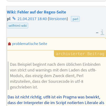
Wiki: Fehler auf der Regex-Seite
Homepage
pl
21.04.2017 18:40
(
Versionen
)
perl
des
selfhtml-wiki
–
Autors
problematische Seite
Das Beispiel beginnt nach dem üblichen Einbinden
von strict und warnings mit dem Laden des utf8-
Moduls, das einzig dem Zweck dient, Perl
mitzuteilen, dass der Sourcecode in utf-8
geschrieben ist.
Das ist nicht richtig. utf8 ist ein Pragma was bewirkt,
dass der Interpreter die im Script notierten Literale als