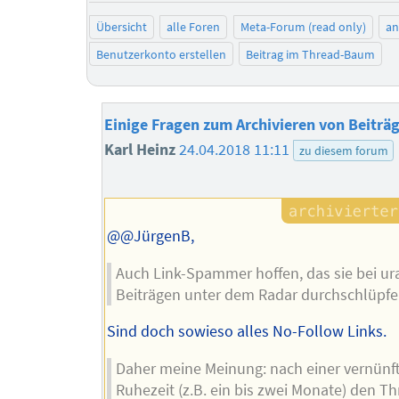
Übersicht
alle Foren
Meta-Forum (read only)
a
Benutzerkonto erstellen
Beitrag im Thread-Baum
Einige Fragen zum Archivieren von Beiträ
Karl Heinz
24.04.2018 11:11
zu diesem forum
@@JürgenB,
Auch Link-Spammer hoffen, das sie bei ur
Beiträgen unter dem Radar durchschlüpfe
Sind doch sowieso alles No-Follow Links.
Daher meine Meinung: nach einer vernünf
Ruhezeit (z.B. ein bis zwei Monate) den T