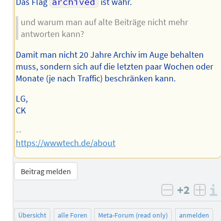
Das Flag
archived
ist wahr.
und warum man auf alte Beiträge nicht mehr
antworten kann?
Damit man nicht 20 Jahre Archiv im Auge behalten
muss, sondern sich auf die letzten paar Wochen oder
Monate (je nach Traffic) beschränken kann.
LG,
CK
--
https://wwwtech.de/about
Beitrag melden
+2
negativ b
posi
Übersicht
alle Foren
Meta-Forum (read only)
anmelden