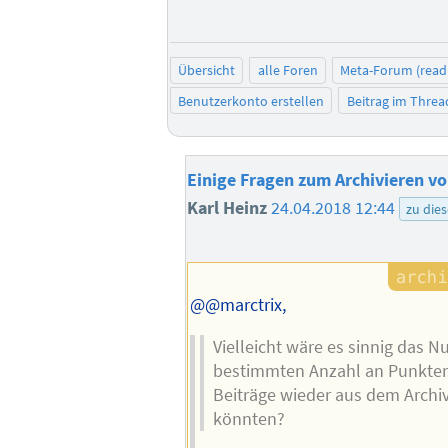
Übersicht
alle Foren
Meta-Forum (read
Benutzerkonto erstellen
Beitrag im Thre
Einige Fragen zum Archivieren v
Karl Heinz
24.04.2018 12:44
zu die
@@marctrix,
Vielleicht wäre es sinnig das Nu
bestimmten Anzahl an Punkten 
Beiträge wieder aus dem Archi
könnten?