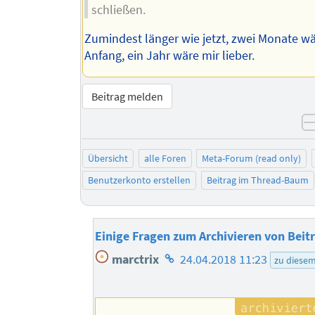
schließen.
Zumindest länger wie jetzt, zwei Monate wä
Anfang, ein Jahr wäre mir lieber.
Beitrag melden
Übersicht
alle Foren
Meta-Forum (read only)
Benutzerkonto erstellen
Beitrag im Thread-Baum
Einige Fragen zum Archivieren von Beit
Homepage
marctrix
24.04.2018 11:23
zu diese
des
Autors