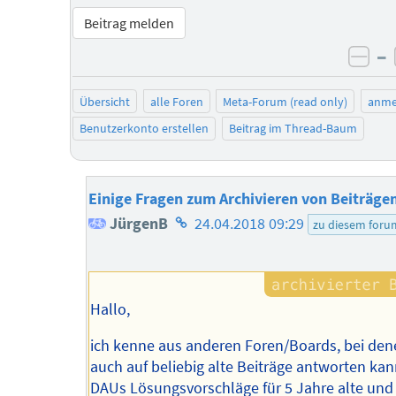
Beitrag melden
–
neg
Übersicht
alle Foren
Meta-Forum (read only)
anme
Benutzerkonto erstellen
Beitrag im Thread-Baum
Einige Fragen zum Archivieren von Beiträge
Homepage
JürgenB
24.04.2018 09:29
zu diesem foru
des
Autors
Hallo,
ich kenne aus anderen Foren/Boards, bei de
auch auf beliebig alte Beiträge antworten kan
DAUs Lösungsvorschläge für 5 Jahre alte und