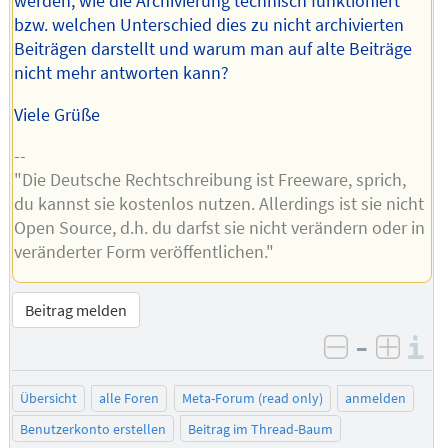
werden, wie die Archivierung technisch funktioniert
bzw. welchen Unterschied dies zu nicht archivierten
Beiträgen darstellt und warum man auf alte Beiträge
nicht mehr antworten kann?
Viele Grüße
--
"Die Deutsche Rechtschreibung ist Freeware, sprich,
du kannst sie kostenlos nutzen. Allerdings ist sie nicht
Open Source, d.h. du darfst sie nicht verändern oder in
veränderter Form veröffentlichen."
Beitrag melden
–
I
negativ be
posit
Übersicht
alle Foren
Meta-Forum (read only)
anmelden
Benutzerkonto erstellen
Beitrag im Thread-Baum