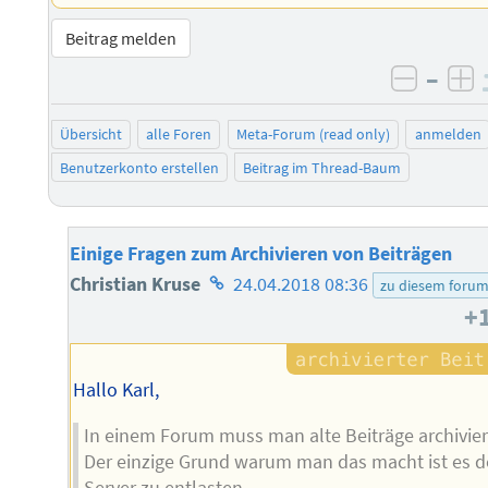
Beitrag melden
–
negati
po
Übersicht
alle Foren
Meta-Forum (read only)
anmelden
Benutzerkonto erstellen
Beitrag im Thread-Baum
Einige Fragen zum Archivieren von Beiträgen
Homepage
Christian Kruse
24.04.2018 08:36
zu diesem foru
+
des
Autors
Hallo Karl,
In einem Forum muss man alte Beiträge archivier
Der einzige Grund warum man das macht ist es 
Server zu entlasten.