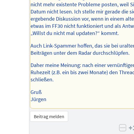
nicht mehr existente Probleme posten, weil S
Datum nicht lesen. Ich stelle mir gerade die s
ergebende Diskussion vor, wenn in einem alte
etwas im FF30 nicht funktioniert und als Antw
„Willst du nicht mal updaten?“ kommt.
Auch Link-Spammer hoffen, das sie bei uralte
Beiträgen unter dem Radar durchschlüpfen.
Daher meine Meinung: nach einer vernünftige
Ruhezeit (z.B. ein bis zwei Monate) den Threa
schließen.
Gruß
Jürgen
Beitrag melden
+
neg