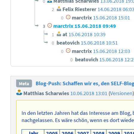
Matthias Scharwies
13.06.2018 19:
0
Felix Riesterer
14.06.2018 06:0
2
marctrix
15.06.2018 15:01
0
marctrix
15.06.2018 09:49
3
at
15.06.2018 10:39
1
beatovich
15.06.2018 10:51
0
marctrix
15.06.2018 12:03
0
beatovich
15.06.2018 12:
0
Blog-Push: Schaffen wir es, den SELF-Blo
Meta
Matthias Scharwies
10.06.2018 13:01
(
Versionen
In den letzten Jahren hat das Interesse am Blog, b
nachgelassen. Es wäre schön, wenn es dort wied
Jahr
2005
2006
2007
2008
2009
201