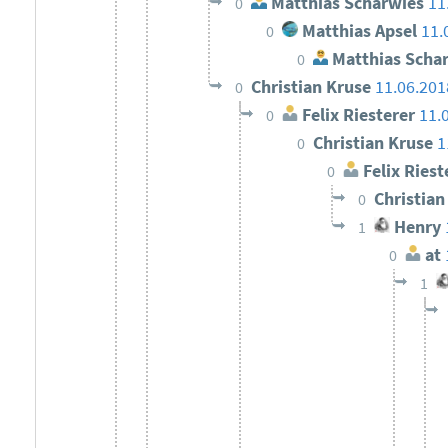
Matthias Scharwies
11
0
Matthias Apsel
11.
0
Matthias Scha
0
Christian Kruse
11.06.201
0
Felix Riesterer
11.
0
Christian Kruse
1
0
Felix Riest
0
Christia
0
Henry
1
at
0
1