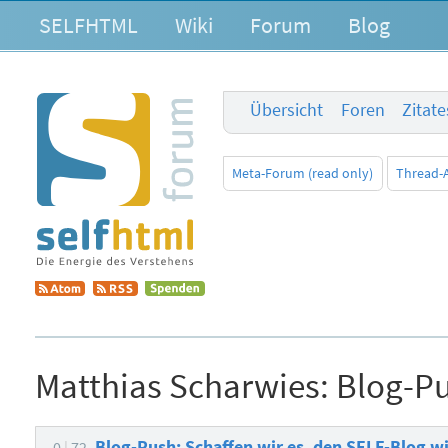
SELFHTML
Wiki
Forum
Blog
Übersicht
Foren
Zitat
Meta-Forum (read only)
Thread-
Matthias Scharwies:
Blog-Pu
Blog-Push: Schaffen wir es, den SELF-Blog 
0
72