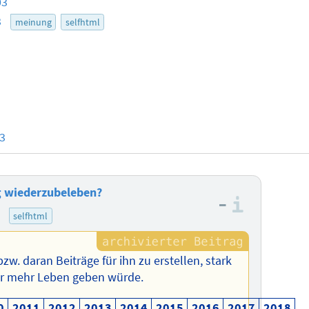
03
3
meinung
selfhtml
23
g wiederzubeleben?
–
Informa
)
selfhtml
zw. daran Beiträge für ihn zu erstellen, stark
er mehr Leben geben würde.
0
2011
2012
2013
2014
2015
2016
2017
2018