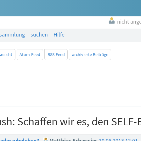
nicht ang
esammlung
suchen
Hilfe
Ansicht
Atom-Feed
RSS-Feed
archivierte Beiträge
sh: Schaffen wir es, den SELF
wiederzubeleben?
Matthias Scharwies
10.06.2018 13:01