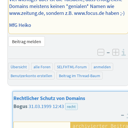
Domains meistens keinen *genialen* Namen wie
www.zeitung.de, sondern z.B. www.focus.de haben ;-)
MfG Heiko
Beitrag melden
–
negativ 
posi
Übersicht
alle Foren
SELFHTML-Forum
anmelden
Benutzerkonto erstellen
Beitrag im Thread-Baum
Rechtlicher Schutz von Domains
Bogus
31.03.1999 12:43
recht
–