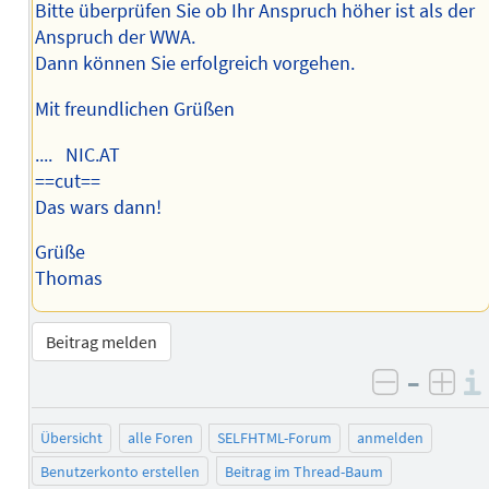
Bitte überprüfen Sie ob Ihr Anspruch höher ist als der
Anspruch der WWA.
Dann können Sie erfolgreich vorgehen.
Mit freundlichen Grüßen
.... NIC.AT
==cut==
Das wars dann!
Grüße
Thomas
Beitrag melden
–
negativ 
posi
Übersicht
alle Foren
SELFHTML-Forum
anmelden
Benutzerkonto erstellen
Beitrag im Thread-Baum