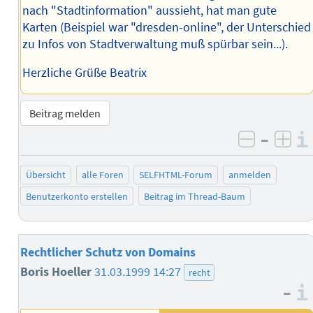
nach "Stadtinformation" aussieht, hat man gute
Karten (Beispiel war "dresden-online", der Unterschied
zu Infos von Stadtverwaltung muß spürbar sein...).
Herzliche Grüße Beatrix
Beitrag melden
–
negativ 
posi
Übersicht
alle Foren
SELFHTML-Forum
anmelden
Benutzerkonto erstellen
Beitrag im Thread-Baum
Rechtlicher Schutz von Domains
Boris Hoeller
31.03.1999 14:27
recht
–