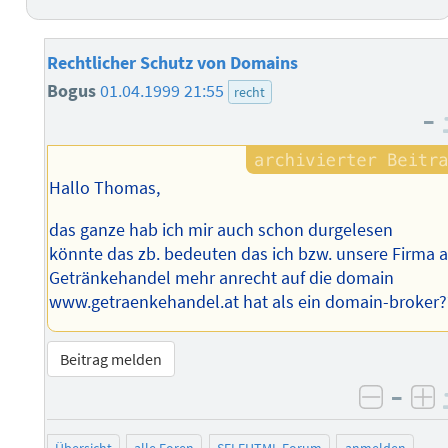
Rechtlicher Schutz von Domains
Bogus
01.04.1999 21:55
recht
–
Hallo Thomas,
das ganze hab ich mir auch schon durgelesen
könnte das zb. bedeuten das ich bzw. unsere Firma a
Getränkehandel mehr anrecht auf die domain
www.getraenkehandel.at hat als ein domain-broker?
Beitrag melden
–
negati
po
Übersicht
alle Foren
SELFHTML-Forum
anmelden