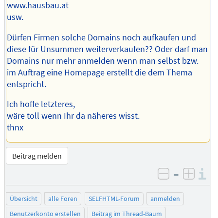
www.hausbau.at
usw.
Dürfen Firmen solche Domains noch aufkaufen und
diese für Unsummen weiterverkaufen?? Oder darf man
Domains nur mehr anmelden wenn man selbst bzw.
im Auftrag eine Homepage erstellt die dem Thema
entspricht.
Ich hoffe letzteres,
wäre toll wenn Ihr da näheres wisst.
thnx
Beitrag melden
–
I
negativ be
posit
Übersicht
alle Foren
SELFHTML-Forum
anmelden
Benutzerkonto erstellen
Beitrag im Thread-Baum