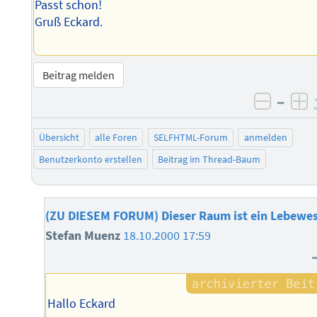
Passt schon!
Gruß Eckard.
Beitrag melden
–
negati
po
Übersicht
alle Foren
SELFHTML-Forum
anmelden
Benutzerkonto erstellen
Beitrag im Thread-Baum
(ZU DIESEM FORUM) Dieser Raum ist ein Lebewe
Stefan Muenz
18.10.2000 17:59
Hallo Eckard