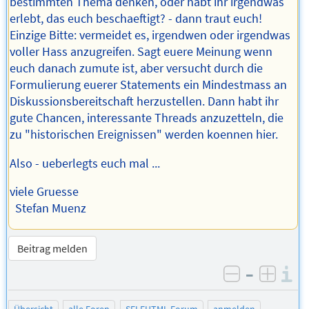
bestimmten Thema denken, oder habt ihr irgendwas
erlebt, das euch beschaeftigt? - dann traut euch!
Einzige Bitte: vermeidet es, irgendwen oder irgendwas
voller Hass anzugreifen. Sagt euere Meinung wenn
euch danach zumute ist, aber versucht durch die
Formulierung euerer Statements ein Mindestmass an
Diskussionsbereitschaft herzustellen. Dann habt ihr
gute Chancen, interessante Threads anzuzetteln, die
zu "historischen Ereignissen" werden koennen hier.
Also - ueberlegts euch mal ...
viele Gruesse
Stefan Muenz
Beitrag melden
–
I
negativ be
posit