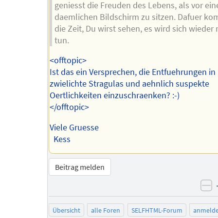
geniesst die Freuden des Lebens, als vor ei
daemlichen Bildschirm zu sitzen. Dafuer ko
die Zeit, Du wirst sehen, es wird sich wieder
tun.
<offtopic>
Ist das ein Versprechen, die Entfuehrungen in
zwielichte Stragulas und aehnlich suspekte
Oertlichkeiten einzuschraenken? :-)
</offtopic>
Viele Gruesse
Kess
Beitrag melden
ne
Übersicht
alle Foren
SELFHTML-Forum
anmeld