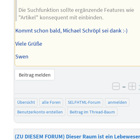
Die Suchfunktion sollte ergänzende Features wie
"Artikel" konsequent mit einbinden.
Kommt schon bald, Michael Schröpl sei dank :-)
Viele Grüße
Swen
Beitrag melden
–
negati
po
Übersicht
alle Foren
SELFHTML-Forum
anmelden
Benutzerkonto erstellen
Beitrag im Thread-Baum
(ZU DIESEM FORUM) Dieser Raum ist ein Lebewese