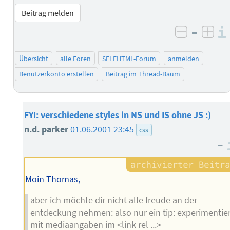
Beitrag melden
–
negativ 
posi
Übersicht
alle Foren
SELFHTML-Forum
anmelden
Benutzerkonto erstellen
Beitrag im Thread-Baum
FYI: verschiedene styles in NS und IS ohne JS :)
n.d. parker
01.06.2001 23:45
css
–
Moin Thomas,
aber ich möchte dir nicht alle freude an der
entdeckung nehmen: also nur ein tip: experimentie
mit mediaangaben im <link rel ...>