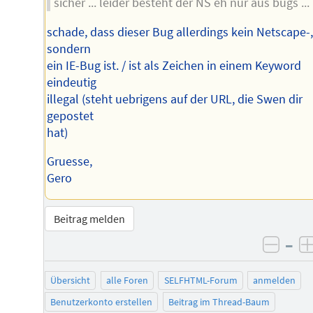
sicher ... leider besteht der NS eh nur aus bugs ...
schade, dass dieser Bug allerdings kein Netscape-
sondern
ein IE-Bug ist. / ist als Zeichen in einem Keyword
eindeutig
illegal (steht uebrigens auf der URL, die Swen dir
gepostet
hat)
Gruesse,
Gero
Beitrag melden
–
negat
Übersicht
alle Foren
SELFHTML-Forum
anmelden
Benutzerkonto erstellen
Beitrag im Thread-Baum