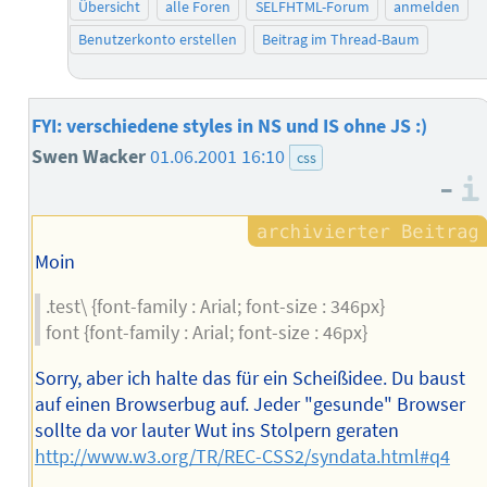
Übersicht
alle Foren
SELFHTML-Forum
anmelden
Benutzerkonto erstellen
Beitrag im Thread-Baum
FYI: verschiedene styles in NS und IS ohne JS :)
Swen Wacker
01.06.2001 16:10
css
–
Moin
.test\ {font-family : Arial; font-size : 346px}
font {font-family : Arial; font-size : 46px}
Sorry, aber ich halte das für ein Scheißidee. Du baust
auf einen Browserbug auf. Jeder "gesunde" Browser
sollte da vor lauter Wut ins Stolpern geraten
http://www.w3.org/TR/REC-CSS2/syndata.html#q4