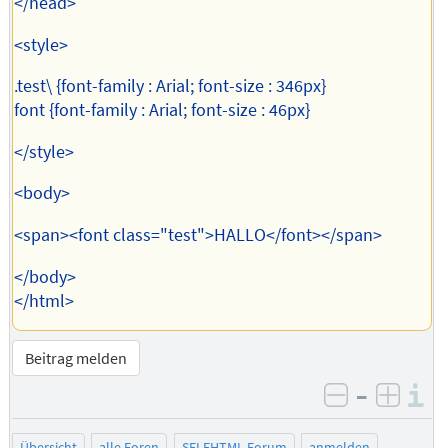
</head>
<style>
.test\ {font-family : Arial; font-size : 346px}
font {font-family : Arial; font-size : 46px}
</style>
<body>
<span><font class="test">HALLO</font></span>
</body>
</html>
Beitrag melden
–
I
negativ be
posit
Übersicht
alle Foren
SELFHTML-Forum
anmelden