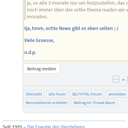
ja, so alle 3 monate nur um festzustellen, das 
noch immer über das selbe thema readen wir v
monaten.
tja, hmm, echte News gibt es eben selten ;-)
Viele Gruesse,
n.d.p.
Beitrag melden
–
neg
Übersicht
alle Foren
SELFHTML-Forum
anmelden
Benutzerkonto erstellen
Beitrag im Thread-Baum
Seit 1995 –
Die Energie des Verstehens