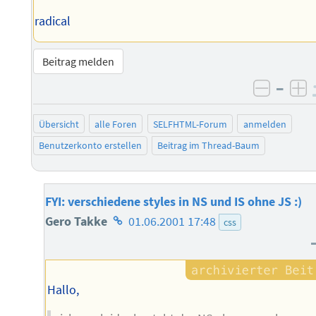
radical
Beitrag melden
–
negati
po
Übersicht
alle Foren
SELFHTML-Forum
anmelden
Benutzerkonto erstellen
Beitrag im Thread-Baum
FYI: verschiedene styles in NS und IS ohne JS :)
Homepage
Gero Takke
01.06.2001 17:48
css
des
Autors
Hallo,