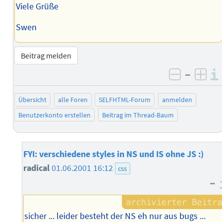
Viele Grüße
Swen
Beitrag melden
–
negativ 
posi
Übersicht
alle Foren
SELFHTML-Forum
anmelden
Benutzerkonto erstellen
Beitrag im Thread-Baum
FYI: verschiedene styles in NS und IS ohne JS :)
radical
01.06.2001 16:12
css
–
sicher ... leider besteht der NS eh nur aus bugs ...