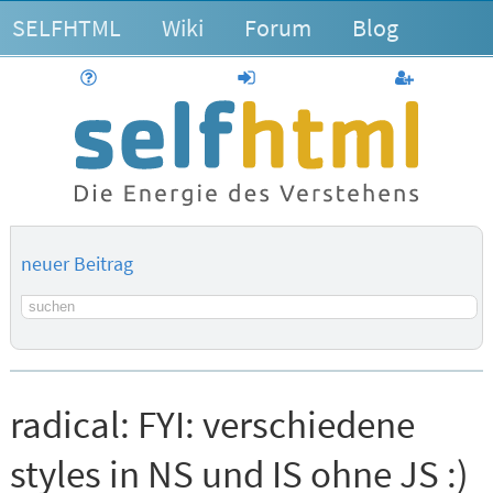
SELFHTML
Wiki
Forum
Blog
Hilfe
anmelden
Benutzerk
neuer Beitrag
Suchbegriff
radical:
FYI: verschiedene
styles in NS und IS ohne JS :)