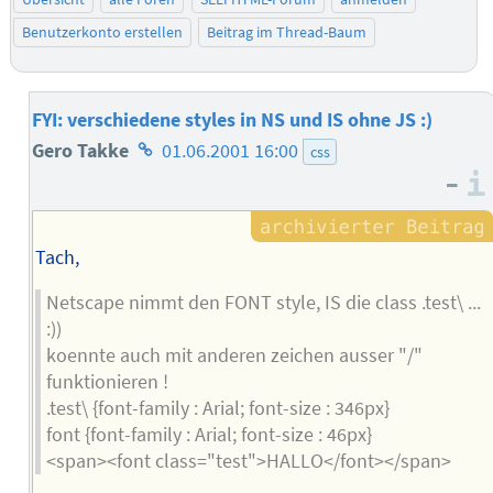
Benutzerkonto erstellen
Beitrag im Thread-Baum
FYI: verschiedene styles in NS und IS ohne JS :)
Homepage
Gero Takke
01.06.2001 16:00
css
–
des
Autors
Tach,
Netscape nimmt den FONT style, IS die class .test\ ...
:))
koennte auch mit anderen zeichen ausser "/"
funktionieren !
.test\ {font-family : Arial; font-size : 346px}
font {font-family : Arial; font-size : 46px}
<span><font class="test">HALLO</font></span>