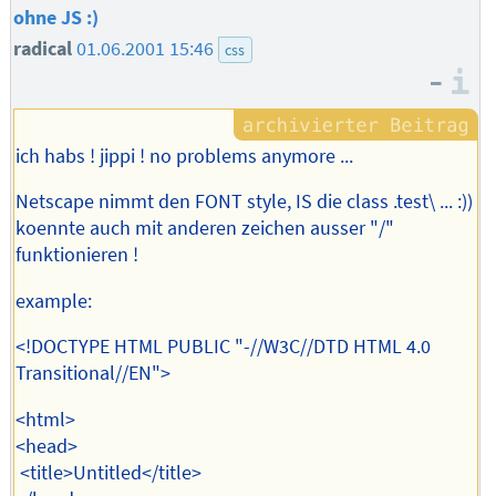
ohne JS :)
radical
01.06.2001 15:46
css
–
I
ich habs ! jippi ! no problems anymore ...
Netscape nimmt den FONT style, IS die class .test\ ... :))
koennte auch mit anderen zeichen ausser "/"
funktionieren !
example:
<!DOCTYPE HTML PUBLIC "-//W3C//DTD HTML 4.0
Transitional//EN">
<html>
<head>
<title>Untitled</title>