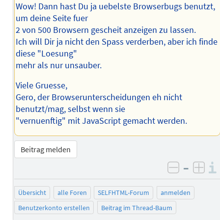
Wow! Dann hast Du ja uebelste Browserbugs benutzt,
um deine Seite fuer
2 von 500 Browsern gescheit anzeigen zu lassen.
Ich will Dir ja nicht den Spass verderben, aber ich finde
diese "Loesung"
mehr als nur unsauber.
Viele Gruesse,
Gero, der Browserunterscheidungen eh nicht
benutzt/mag, selbst wenn sie
"vernuenftig" mit JavaScript gemacht werden.
Beitrag melden
–
negativ 
posi
Übersicht
alle Foren
SELFHTML-Forum
anmelden
Benutzerkonto erstellen
Beitrag im Thread-Baum