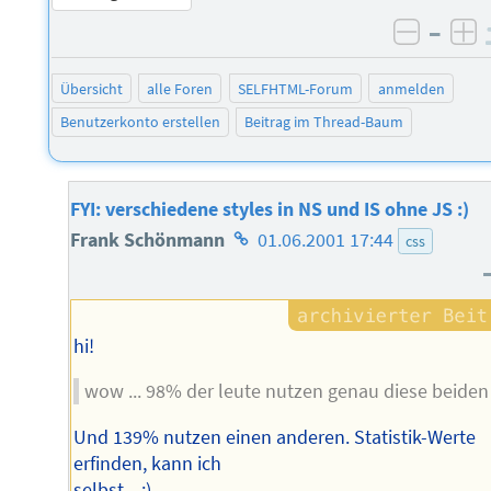
–
negati
po
Übersicht
alle Foren
SELFHTML-Forum
anmelden
Benutzerkonto erstellen
Beitrag im Thread-Baum
FYI: verschiedene styles in NS und IS ohne JS :)
Homepage
Frank Schönmann
01.06.2001 17:44
css
des
Autors
hi!
wow ... 98% der leute nutzen genau diese beiden .
Und 139% nutzen einen anderen. Statistik-Werte
erfinden, kann ich
selbst... :)