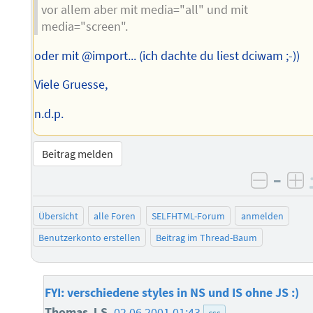
vor allem aber mit media="all" und mit
media="screen".
oder mit @import... (ich dachte du liest dciwam ;-))
Viele Gruesse,
n.d.p.
Beitrag melden
–
negati
po
Übersicht
alle Foren
SELFHTML-Forum
anmelden
Benutzerkonto erstellen
Beitrag im Thread-Baum
FYI: verschiedene styles in NS und IS ohne JS :)
Thomas J.S.
02.06.2001 01:43