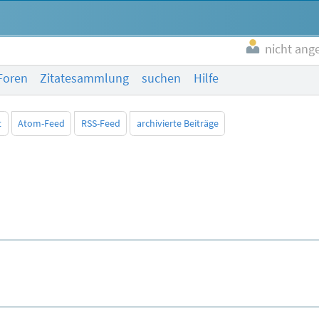
nicht ang
Foren
Zitatesammlung
suchen
Hilfe
t
Atom-Feed
RSS-Feed
archivierte Beiträge