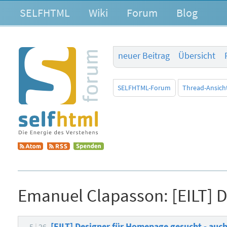
SELFHTML
Wiki
Forum
Blog
neuer Beitrag
Übersicht
SELFHTML-Forum
Thread-Ansich
Emanuel Clapasson:
[EILT] 
[EILT] Designer für Homepage gesucht - auc
-5
26