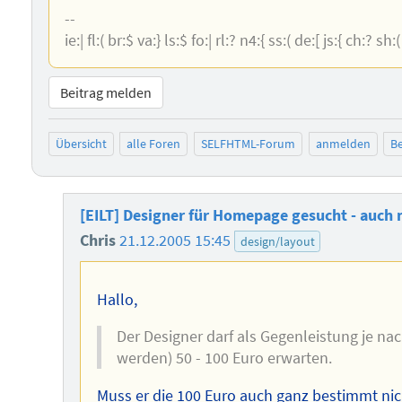
--
ie:| fl:( br:$ va:} ls:$ fo:| rl:? n4:{ ss:( de:[ js:{ ch:? sh
Beitrag melden
Übersicht
alle Foren
SELFHTML-Forum
anmelden
Be
[EILT] Designer für Homepage gesucht - auch 
Chris
21.12.2005 15:45
design/layout
Hallo,
Der Designer darf als Gegenleistung je na
werden) 50 - 100 Euro erwarten.
Muss er die 100 Euro auch ganz bestimmt nic