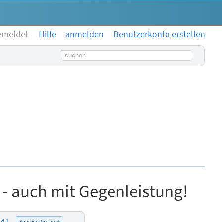
emeldet
Hilfe
anmelden
Benutzerkonto erstellen
Suchbegriff
 - auch mit Gegenleistung!
:41
design/layout