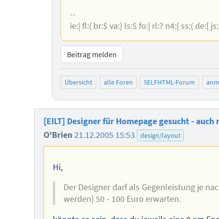
--
ie:| fl:( br:$ va:} ls:$ fo:| rl:? n4:{ ss:( de:[ 
Beitrag melden
Übersicht
alle Foren
SELFHTML-Forum
anm
[EILT] Designer für Homepage gesucht - auch 
O'Brien
21.12.2005 15:53
design/layout
Hi,
Der Designer darf als Gegenleistung je na
werden) 50 - 100 Euro erwarten.