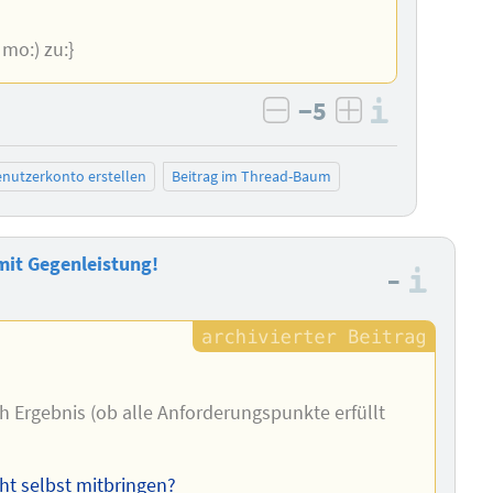
:( mo:) zu:}
−5
Informa
negativ bewerten
positiv bewe
nutzerkonto erstellen
Beitrag im Thread-Baum
mit Gegenleistung!
–
Info
ch Ergebnis (ob alle Anforderungspunkte erfüllt
ht selbst mitbringen?