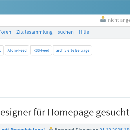
nicht ang
Foren
Zitatesammlung
suchen
Hilfe
t
Atom-Feed
RSS-Feed
archivierte Beiträge
Designer für Homepage gesucht
h mit Gegenleistung!
Emanuel Clapasson
21.12.2005 15