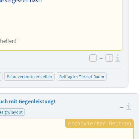
de vergessen hast?
 helfen!"
–
Info
negativ bewer
positiv b
Benutzerkonto erstellen
Beitrag im Thread-Baum
auch mit Gegenleistung!
–
I
esign/layout