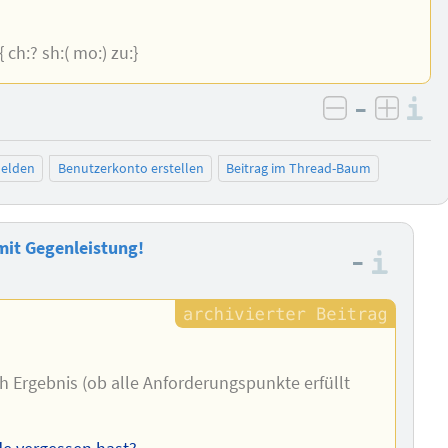
js:{ ch:? sh:( mo:) zu:}
–
I
negativ be
posit
elden
Benutzerkonto erstellen
Beitrag im Thread-Baum
mit Gegenleistung!
–
Info
ch Ergebnis (ob alle Anforderungspunkte erfüllt