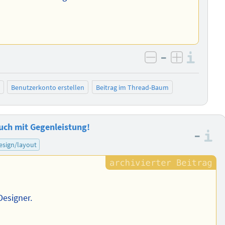
–
Info
negativ bewer
positiv b
Benutzerkonto erstellen
Beitrag im Thread-Baum
auch mit Gegenleistung!
–
I
esign/layout
Designer.