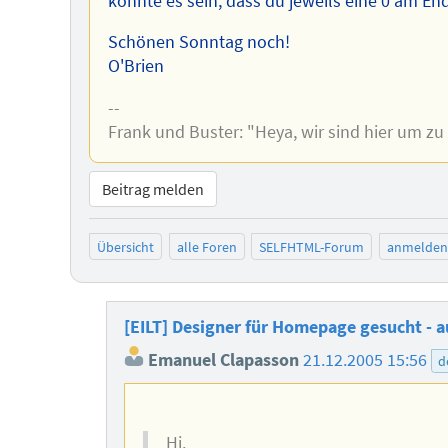
könnte es sein, dass du jeweils eine 0 am En
Schönen Sonntag noch!
O'Brien
--
Frank und Buster: "Heya, wir sind hier um zu
Beitrag melden
Übersicht
alle Foren
SELFHTML-Forum
anmelden
[EILT] Designer für Homepage gesucht - 
Emanuel Clapasson
21.12.2005 15:56
d
Hi,