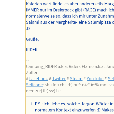
Kalorien wert finde, es aber andererseits Marg
IMMER nur im Dreierpack gibt (RAGE) mach ic
normalerweise so, dass ich mir unter Zunah
Salami aus der Margherita- eine Salamipizza c
:D
Grüße,
RIDER
--
Camping_RIDER a.k.a. Riders Flame a.k.a. Jan
Zoller
#
Facebook
#
Twitter
#
Steam
#
YouTube
#
Sel
Selfcode
: sh:) fo:) ch:| rl:) br:^ n4:? ie:% mo:| va:
de:> zu:} fl:( ss:) ls:[
P.S.: Ich liebe es, solche Jargon-Wörter in
normalem Kontext einzuwerfen :D Makes