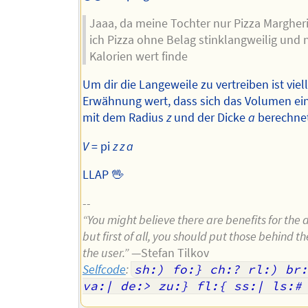
Jaaa, da meine Tochter nur Pizza Margheri
ich Pizza ohne Belag stinklangweilig und n
Kalorien wert finde
Um dir die Langeweile zu vertreiben ist viell
Erwähnung wert, dass sich das Volumen ein
mit dem Radius
z
und der Dicke
a
berechnet
V
= pi
z z a
LLAP 🖖
--
“You might believe there are benefits for the 
but first of all, you should put those behind th
the user.”
—Stefan Tilkov
Selfcode
:
sh:) fo:} ch:? rl:) br:
va:| de:> zu:} fl:{ ss:| ls:#