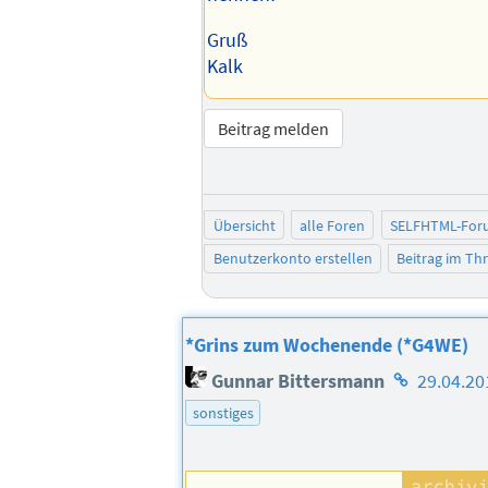
Gruß
Kalk
Beitrag melden
Übersicht
alle Foren
SELFHTML-For
Benutzerkonto erstellen
Beitrag im T
*Grins zum Wochenende (*G4WE)
Homepage
Gunnar Bittersmann
29.04.20
des
sonstiges
Autors