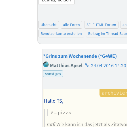
Übersicht
alle Foren
SELFHTML-Forum
an
Benutzerkonto erstellen
Beitrag im Thread-Ba
*Grins zum Wochenende (*G4WE)
Homepage
Matthias Apsel
24.04.2016 14:20
des
sonstiges
Autors
Hallo TS,
V
= pi
z z a
rotfl
Wie kann ich das jetzt als Zitatvo