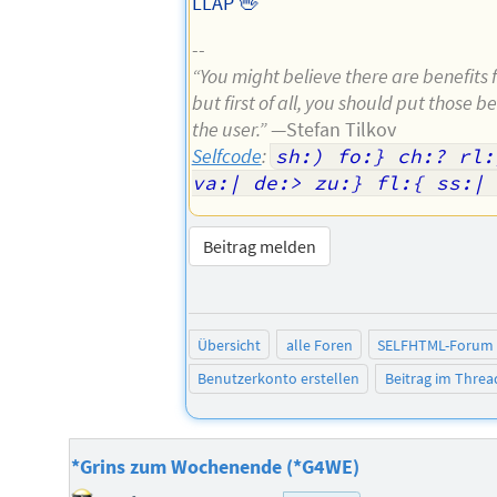
LLAP 🖖
--
“You might believe there are benefits 
but first of all, you should put those b
the user.”
—Stefan Tilkov
Selfcode
:
sh:) fo:} ch:? rl:
va:| de:> zu:} fl:{ ss:| 
Beitrag melden
Übersicht
alle Foren
SELFHTML-Forum
Benutzerkonto erstellen
Beitrag im Thre
*Grins zum Wochenende (*G4WE)