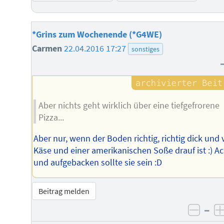
*Grins zum Wochenende (*G4WE)
Carmen
22.04.2016 17:27
sonstiges
Aber nichts geht wirklich über eine tiefgefrorene
Pizza...
Aber nur, wenn der Boden richtig, richtig dick und v
Käse und einer amerikanischen Soße drauf ist :) Ac
und aufgebacken sollte sie sein :D
Beitrag melden
–
negat