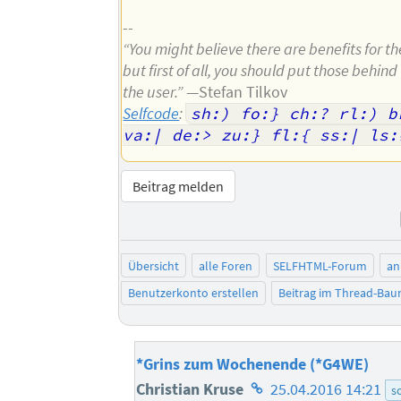
--
“You might believe there are benefits for t
but first of all, you should put those behind 
the user.”
—Stefan Tilkov
Selfcode
:
sh:) fo:} ch:? rl:) br
va:| de:> zu:} fl:{ ss:| ls:
Beitrag melden
Übersicht
alle Foren
SELFHTML-Forum
an
Benutzerkonto erstellen
Beitrag im Thread-Ba
*Grins zum Wochenende (*G4WE)
Homepage
Christian Kruse
25.04.2016 14:21
s