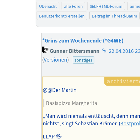
Übersicht
alle Foren
SELFHTML-Forum
anme
Benutzerkonto erstellen
Beitrag im Thread-Baum
*Grins zum Wochenende (*G4WE)
Homepage
Gunnar Bittersmann
22.04.2016 2
des
(
Versionen
)
sonstiges
Autors
@@Der Martin
Basispizza Margherita
„Man wird niemals enttäuscht, denn man 
nichts“, singt Sebastian Krämer. (
Kostpro
LLAP 🖖