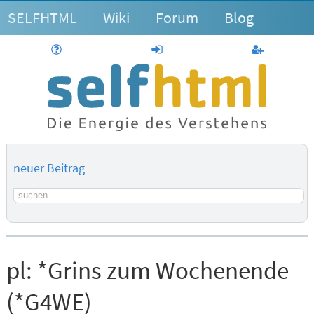
SELFHTML
Wiki
Forum
Blog
Hilfe
anmelden
Benutzerk
neuer Beitrag
Suchbegriff
pl:
*Grins zum Wochenende
(*G4WE)