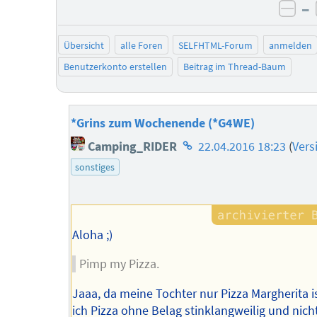
–
neg
Übersicht
alle Foren
SELFHTML-Forum
anmelden
Benutzerkonto erstellen
Beitrag im Thread-Baum
*Grins zum Wochenende (*G4WE)
Homepage
Camping_RIDER
22.04.2016 18:23
(
Vers
des
sonstiges
Autors
Aloha ;)
Pimp my Pizza.
Jaaa, da meine Tochter nur Pizza Margherita i
ich Pizza ohne Belag stinklangweilig und nich