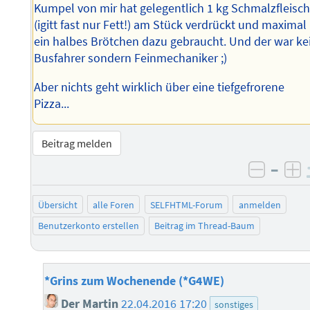
Kumpel von mir hat gelegentlich 1 kg Schmalzfleisc
(igitt fast nur Fett!) am Stück verdrückt und maximal
ein halbes Brötchen dazu gebraucht. Und der war ke
Busfahrer sondern Feinmechaniker ;)
Aber nichts geht wirklich über eine tiefgefrorene
Pizza...
Beitrag melden
–
negati
po
Übersicht
alle Foren
SELFHTML-Forum
anmelden
Benutzerkonto erstellen
Beitrag im Thread-Baum
*Grins zum Wochenende (*G4WE)
Der Martin
22.04.2016 17:20
sonstiges