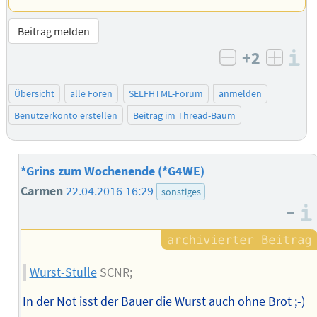
Beitrag melden
+2
I
negativ bew
posit
Übersicht
alle Foren
SELFHTML-Forum
anmelden
Benutzerkonto erstellen
Beitrag im Thread-Baum
*Grins zum Wochenende (*G4WE)
Carmen
22.04.2016 16:29
sonstiges
–
Wurst-Stulle
SCNR;
In der Not isst der Bauer die Wurst auch ohne Brot ;-)