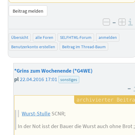
Beitrag melden
–
negativ 
posi
Übersicht
alle Foren
SELFHTML-Forum
anmelden
Benutzerkonto erstellen
Beitrag im Thread-Baum
*Grins zum Wochenende (*G4WE)
pl
22.04.2016 17:01
sonstiges
–
Wurst-Stulle
SCNR;
In der Not isst der Bauer die Wurst auch ohne Brot ;