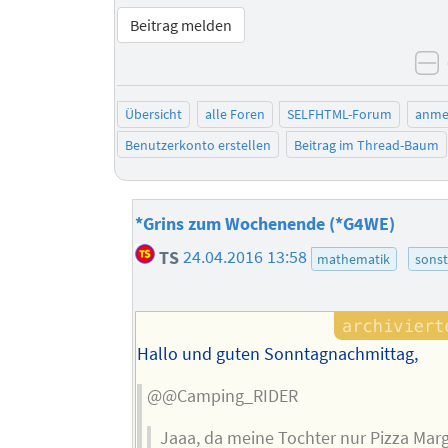
Beitrag melden
n
Übersicht
alle Foren
SELFHTML-Forum
anme
Benutzerkonto erstellen
Beitrag im Thread-Baum
*Grins zum Wochenende (*G4WE)
TS
24.04.2016 13:58
mathematik
sonst
Hallo und guten Sonntagnachmittag,
@@Camping_RIDER
Jaaa, da meine Tochter nur Pizza Marg