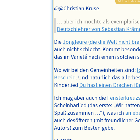
@@Christian Kruse
… aber ich möchte als exemplarisc
Deutschlehrer von Sebastian Kräm
Die
Jongleure (die die Welt nicht bra
auch nicht schlecht. Kommt besond
das im Varieté nach einem solchen sp
Wo wir bei den Gemeinheiten sind:
I
Bescheid
. Und natürlich das allerbe
Kinderlied
Du hast einen Drachen fü
Ich mag aber auch die
Fensterkreuz
Scheinbarlied (das erste: „Wir hatten
Spaß zusammen …“), was ich
an ebe
auch desöfteren (mit freundlicher 
Autors) zum Besten gebe.