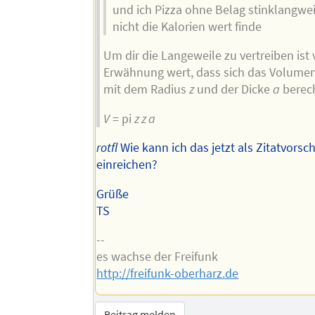
und ich Pizza ohne Belag stinklangwei
nicht die Kalorien wert finde
Um dir die Langeweile zu vertreiben ist v
Erwähnung wert, dass sich das Volumen
mit dem Radius
z
und der Dicke
a
berech
V
= pi
z z a
rotfl
Wie kann ich das jetzt als Zitatvorsc
einreichen?
Grüße
TS
--
es wachse der Freifunk
http://freifunk-oberharz.de
Beitrag melden