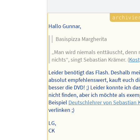
des
Autors
Hallo Gunnar,
Basispizza Margherita
„Man wird niemals enttäuscht, denn 
nichts“, singt Sebastian Krämer. (
Kost
Leider benötigt das Flash. Deshalb me
absolut empfehlenswert, kauft euch d
besser die DVD! ;) Leider konnte ich d
nicht finden, aber ich möchte als exem
Beispiel
Deutschlehrer von Sebastian 
verlinken ;)
LG,
CK