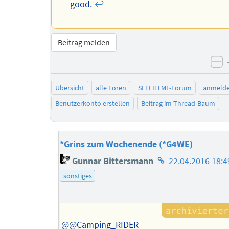
good.
↩︎
Beitrag melden
ne
Übersicht
alle Foren
SELFHTML-Forum
anmeld
Benutzerkonto erstellen
Beitrag im Thread-Baum
*Grins zum Wochenende (*G4WE)
Homepage
Gunnar Bittersmann
22.04.2016 18:4
des
sonstiges
Autors
@@Camping_RIDER