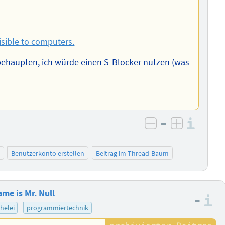
isible to computers.
e behaupten, ich würde einen S-Blocker nutzen (was
–
Info
negativ bewer
positiv b
Benutzerkonto erstellen
Beitrag im Thread-Baum
me is Mr. Null
–
I
helei
programmiertechnik