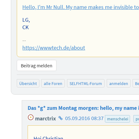
Hello, I'm Mr Null. My name makes me invisible t
LG,
CK
--
https://wwwtech.de/about
Beitrag melden
Übersicht
alle Foren
SELFHTML-Forum
anmelden
Be
Das *g* zum Montag morgen: hello, my name i
Homepage
marctrix
05.09.2016 08:37
menschelei
p
des
Autors
Hej Christian,