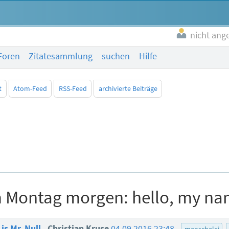
nicht ang
Foren
Zitatesammlung
suchen
Hilfe
t
Atom-Feed
RSS-Feed
archivierte Beiträge
 Montag morgen: hello, my nam
is Mr. Null
Christian Kruse
04.09.2016 23:48
menschelei