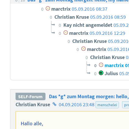
marctrix
05.09.2016 08:37
0
Christian Kruse
05.09.2016 08:59
0
Kay nicht angemeldet
05.09.
0
marctrix
05.09.2016 12:29
0
Christian Kruse
05.09.201
0
marctrix
05.09.201
0
Christian Kruse
0
0
marctrix
0
0
Julius
05.0
0
Das *g* zum Montag morgen: hello, 
SELF-Forum
Homepage
Christian Kruse
04.09.2016 23:48
menschelei
pr
des
Autors
Hallo alle,