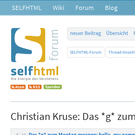
SELFHTML
Wiki
Forum
Blog
neuer Beitrag
Übersicht
SELFHTML-Forum
Thread-Ansich
Christian Kruse:
Das *g* zum
Das *g* zum Montag morgen: hello, my name 
0
10