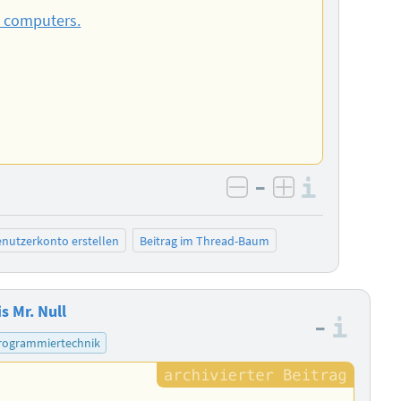
o computers.
–
Informa
negativ bewerten
positiv bewe
nutzerkonto erstellen
Beitrag im Thread-Baum
s Mr. Null
–
Info
rogrammiertechnik