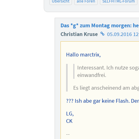
Übersicht
alle Foren
SELFHTML-Forum
Das *g* zum Montag morgen: hell
Homepage
Christian Kruse
05.09.2016 12
des
Autors
Hallo marctrix,
Interessant. Ich nutze sog
einwandfrei.
Es liegt anscheinend am abg
??? Ish abe gar keine Flash. De
LG,
CK
--