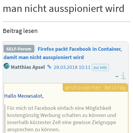
man nicht ausspioniert wird
Beitrag lesen
Firefox packt Facebook in Container,
SELF-Forum
damit man nicht ausspioniert wird
Homepage
Matthias Apsel
28.03.2018 10:11
zur info
des
–
I
Autors
Hallo Meowsalot,
Für mich ist Facebook einfach eine Möglichkeit
kostengünstig Werbung schalten zu können und
innerhalb kürzester Zeit eine gewisse Zielgruppe
ansprechen zu können.