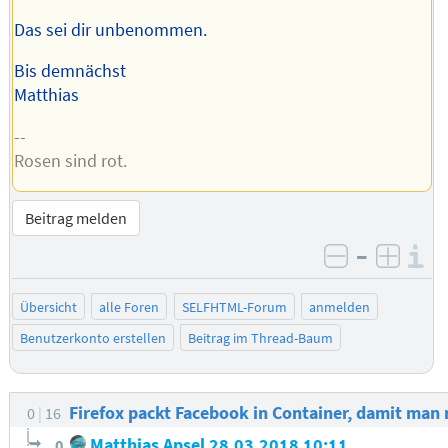
Das sei dir unbenommen.
Bis demnächst
Matthias
--
Rosen sind rot.
Beitrag melden
–
I
negativ be
posit
Übersicht
alle Foren
SELFHTML-Forum
anmelden
Benutzerkonto erstellen
Beitrag im Thread-Baum
Firefox packt Facebook in Container, damit man 
0
16
Matthias Apsel
28.03.2018 10:11
0