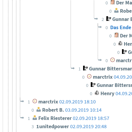
Der Ma
0
Rober
0
Gunnar 
2
Das Ende
0
Der M
0
Hen
0
Gu
0
marctr
0
Gunnar Bittersma
1
marctrix
04.09.20
0
Gunnar Bitter
0
Henry
04.09.2
0
marctrix
02.09.2019 18:10
1
Robert B.
03.09.2019 10:14
0
Felix Riesterer
02.09.2019 18:57
1
1unitedpower
02.09.2019 20:48
3