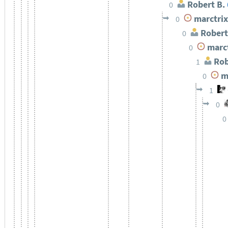
Robert B.
0
marctrix
0
Robert
0
marct
0
Rob
1
ma
0
1
0
0