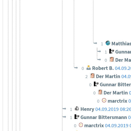
Matthias
1
Gunnar
1
Der Ma
0
Robert B.
04.09.2
0
Der Martin
04.0
2
Gunnar Bitte
0
Der Martin
0
marctrix
0
0
Henry
04.09.2019 08:2
1
Gunnar Bittersmann
0
1
marctrix
04.09.2019 
0