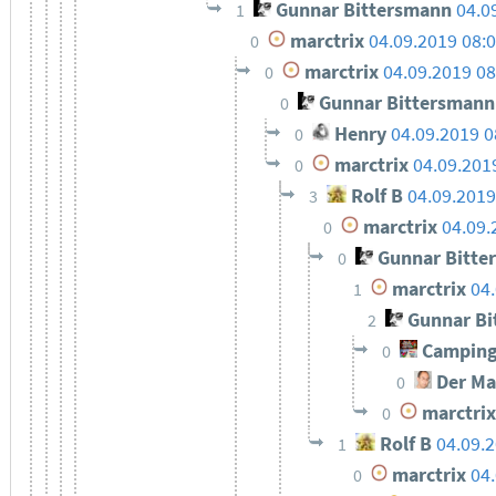
Gunnar Bittersmann
04.0
1
marctrix
04.09.2019 08:
0
marctrix
04.09.2019 08
0
Gunnar Bittersmann
0
Henry
04.09.2019 0
0
marctrix
04.09.201
0
Rolf B
04.09.2019
3
marctrix
04.09.
0
Gunnar Bitte
0
marctrix
04
1
Gunnar Bi
2
Camping
0
Der Ma
0
marctrix
0
Rolf B
04.09.
1
marctrix
04
0