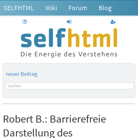
SELFHTML
Wiki
Forum
Blog
Hilfe
anmelden
Benutzerk
neuer Beitrag
Suchbegriff
Robert B.:
Barrierefreie
Darstellung des