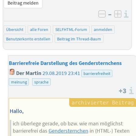
Beitrag melden
–
I
negativ be
posit
Übersicht
alle Foren
SELFHTML-Forum
anmelden
Benutzerkonto erstellen
Beitrag im Thread-Baum
Barrierefreie Darstellung des Gendersternchens
Der Martin
29.08.2019 23:41
barrierefreiheit
meinung
sprache
+3
Hallo,
ich überlege gerade, ob bzw. wie man möglichst
barrierefrei das
Gendersternchen
in (HTML-) Texten