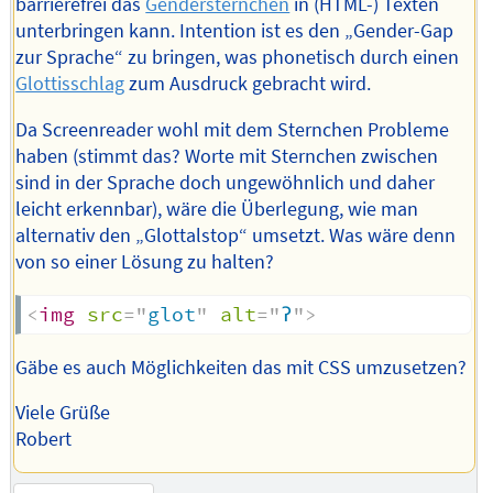
barrierefrei das
Gendersternchen
in (HTML-) Texten
unterbringen kann. Intention ist es den „Gender-Gap
zur Sprache“ zu bringen, was phonetisch durch einen
Glottisschlag
zum Ausdruck gebracht wird.
Da Screenreader wohl mit dem Sternchen Probleme
haben (stimmt das? Worte mit Sternchen zwischen
sind in der Sprache doch ungewöhnlich und daher
leicht erkennbar), wäre die Überlegung, wie man
alternativ den „Glottalstop“ umsetzt. Was wäre denn
von so einer Lösung zu halten?
<
img
src
=
"
glot
"
alt
=
"
ʔ
"
>
Gäbe es auch Möglichkeiten das mit CSS umzusetzen?
Viele Grüße
Robert