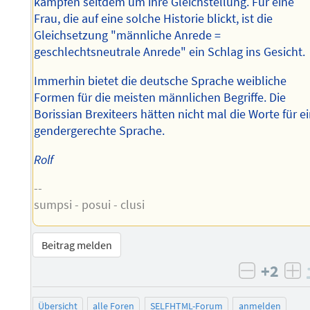
kämpfen seitdem um ihre Gleichstellung. Für eine
Frau, die auf eine solche Historie blickt, ist die
Gleichsetzung "männliche Anrede =
geschlechtsneutrale Anrede" ein Schlag ins Gesicht.
Immerhin bietet die deutsche Sprache weibliche
Formen für die meisten männlichen Begriffe. Die
Borissian Brexiteers hätten nicht mal die Worte für e
gendergerechte Sprache.
Rolf
--
sumpsi - posui - clusi
Beitrag melden
+2
negativ 
po
Übersicht
alle Foren
SELFHTML-Forum
anmelden