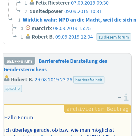
Felix Riesterer
07.09.2019 09:30
1
1unitedpower
09.09.2019 10:31
2
Wirklich wahr: NPD an die Macht, weil die sich
-1
marctrix
08.09.2019 15:25
0
Robert B.
09.09.2019 12:04
1
zu diesem forum
Barrierefreie Darstellung des
SELF-Forum
Gendersternchens
Robert B.
29.08.2019 23:26
barrierefreiheit
sprache
–
I
Hallo Forum,
ich überlege gerade, ob bzw. wie man möglichst