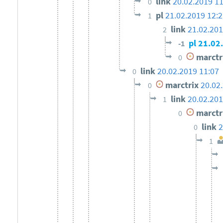
link
20.02.2019 11
0
pl
21.02.2019 12:2
1
link
21.02.201
2
pl
21.02
-1
marctr
0
link
20.02.2019 11:07
0
marctrix
20.02
0
link
20.02.201
1
marctr
0
link
2
0
1