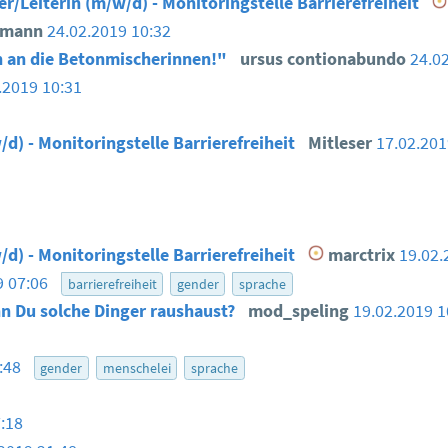
er/Leiterin (m/w/d) - Monitoringstelle Barrierefreiheit
smann
24.02.2019 10:32
 an die Betonmischerinnen!"
ursus contionabundo
24.0
.2019 10:31
/d) - Monitoringstelle Barrierefreiheit
Mitleser
17.02.20
/d) - Monitoringstelle Barrierefreiheit
marctrix
19.02.
9 07:06
barrierefreiheit
gender
sprache
n Du solche Dinger raushaust?
mod_speling
19.02.2019 
6:48
gender
menschelei
sprache
:18