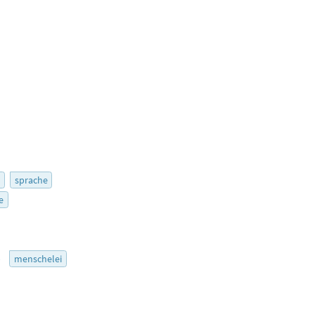
r
sprache
e
5
menschelei