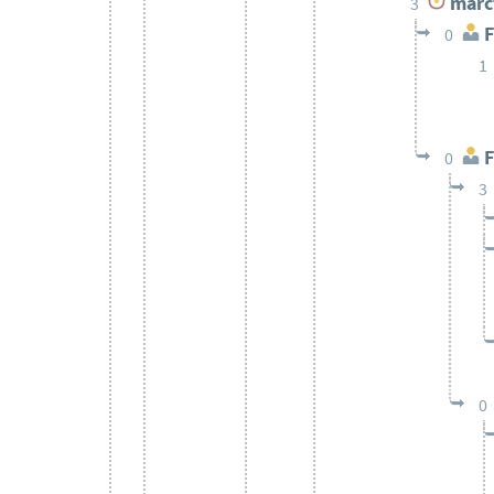
marc
3
F
0
1
F
0
3
0