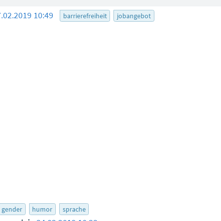
7.02.2019 10:49
barrierefreiheit
jobangebot
gender
humor
sprache