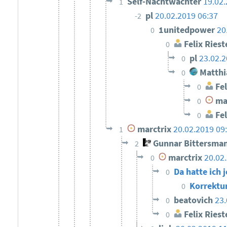
Self-Nachtwächter
19.02.
1
pl
20.02.2019 06:37
-2
1unitedpower
20
0
Felix Riest
0
pl
23.02.2
0
Matthi
0
Fel
0
mar
0
Fel
0
marctrix
20.02.2019 09
1
Gunnar Bittersma
2
marctrix
20.02
0
Da hatte ich
0
Korrektu
0
beatovich
23.
0
Felix Riest
0