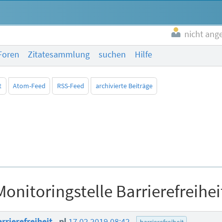
nicht ang
Foren
Zitatesammlung
suchen
Hilfe
t
Atom-Feed
RSS-Feed
archivierte Beiträge
Monitoringstelle Barrierefreihei
arrierefreiheit
pl
17.02.2019 08:42
barrierefreiheit