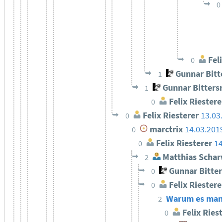
0
Feli
0
Gunnar Bit
1
Gunnar Bitter
1
Felix Riestere
0
Felix Riesterer
13.03
0
marctrix
14.03.201
0
Felix Riesterer
14
0
Matthias Schar
2
Gunnar Bitte
0
Felix Riestere
0
Warum es manch
2
Felix Ries
0