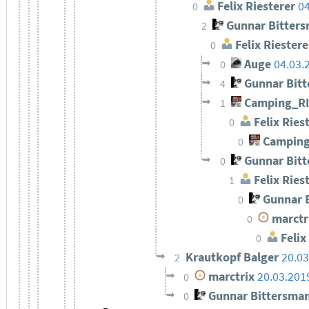
Felix Riesterer
04
0
Gunnar Bitter
2
Felix Riestere
0
Auge
04.03.
0
Gunnar Bit
4
Camping_R
1
Felix Ries
0
Camping
0
Gunnar Bit
0
Felix Ries
1
Gunnar 
0
marctr
0
Felix
0
Krautkopf Balger
20.03
2
marctrix
20.03.201
0
Gunnar Bittersma
0