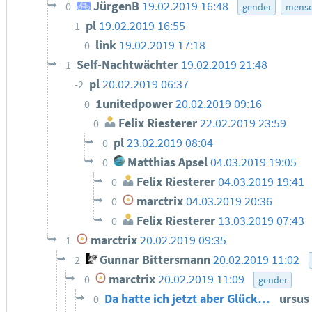
JürgenB
19.02.2019 16:48
0
gender
mensc
pl
19.02.2019 16:55
1
link
19.02.2019 17:18
0
Self-Nachtwächter
19.02.2019 21:48
1
pl
20.02.2019 06:37
-2
1unitedpower
20.02.2019 09:16
0
Felix Riesterer
22.02.2019 23:59
0
pl
23.02.2019 08:04
0
Matthias Apsel
04.03.2019 19:05
0
Felix Riesterer
04.03.2019 19:41
0
marctrix
04.03.2019 20:36
0
Felix Riesterer
13.03.2019 07:43
0
marctrix
20.02.2019 09:35
1
Gunnar Bittersmann
20.02.2019 11:02
2
marctrix
20.02.2019 11:09
0
gender
Da hatte ich jetzt aber Glück…
ursus
0