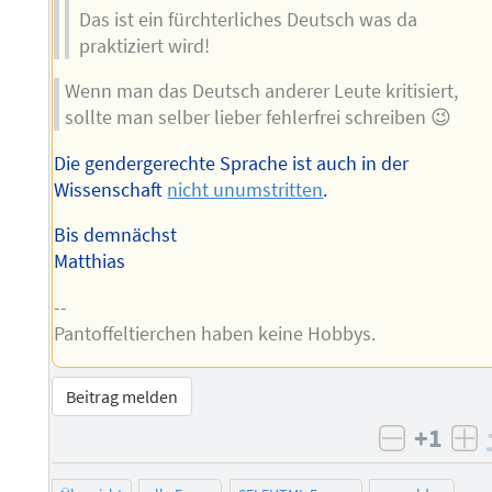
Das ist ein fürchterliches Deutsch was da
praktiziert wird!
Wenn man das Deutsch anderer Leute kritisiert,
sollte man selber lieber fehlerfrei schreiben 😉
Die gendergerechte Sprache ist auch in der
Wissenschaft
nicht unumstritten
.
Bis demnächst
Matthias
--
Pantoffeltierchen haben keine Hobbys.
Beitrag melden
+1
negativ 
po