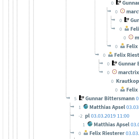
Gunnar
0
marct
0
Gun
0
Feli
0
ma
0
Felix
0
Felix Ries
0
Gunnar 
0
marctrix
0
Krautkop
0
Felix
0
Gunnar Bittersmann
0
5
Matthias Apsel
03.03
1
pl
03.03.2019 11:00
-2
Matthias Apsel
03.
1
Felix Riesterer
03.03
0