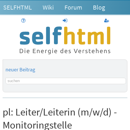
SELFHTML
Wiki
Forum
Blog
Hilfe
anmelden
Benutzerk
neuer Beitrag
Suchbegriff
pl:
Leiter/Leiterin (m/w/d) -
Monitoringstelle