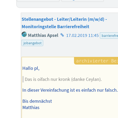
Stellenangebot - Leiter/Leiterin (m/w/d) -
Monitoringstelle Barrierefreiheit
Homepage
Matthias Apsel
17.02.2019 11:45
barrierefre
des
jobangebot
Autors
Hallo pl,
Das is oifach nur kronk (danke Ceylan).
In dieser Vereinfachung ist es einfach nur falsch.
Bis demnächst
Matthias