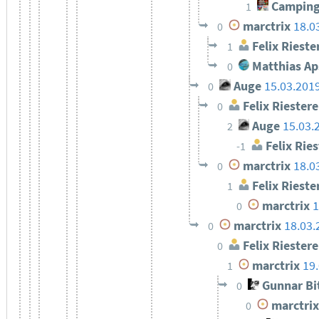
Camping
1
marctrix
18.0
0
Felix Rieste
1
Matthias Ap
0
Auge
15.03.201
0
Felix Riestere
0
Auge
15.03.
2
Felix Ries
-1
marctrix
18.0
0
Felix Rieste
1
marctrix
1
0
marctrix
18.03.
0
Felix Riestere
0
marctrix
19
1
Gunnar Bi
0
marctrix
0