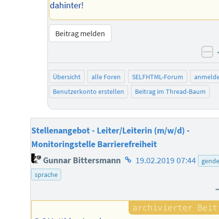
dahinter!
Beitrag melden
ne
Übersicht
alle Foren
SELFHTML-Forum
anmeld
Benutzerkonto erstellen
Beitrag im Thread-Baum
Stellenangebot - Leiter/Leiterin (m/w/d) -
Monitoringstelle Barrierefreiheit
Homepage
Gunnar Bittersmann
19.02.2019 07:44
gende
des
sprache
Autors