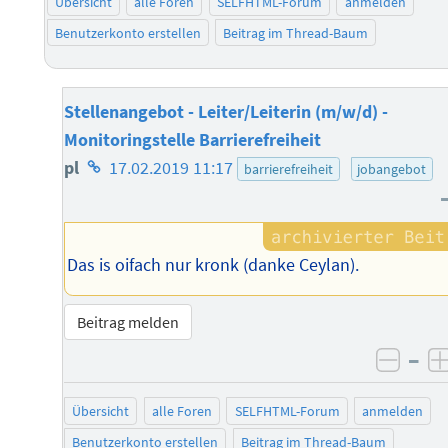
Übersicht
alle Foren
SELFHTML-Forum
anmelden
Benutzerkonto erstellen
Beitrag im Thread-Baum
Stellenangebot - Leiter/Leiterin (m/w/d) -
Monitoringstelle Barrierefreiheit
Homepage
pl
17.02.2019 11:17
barrierefreiheit
jobangebot
des
Autors
Das is oifach nur kronk (danke Ceylan).
Beitrag melden
–
negat
Übersicht
alle Foren
SELFHTML-Forum
anmelden
Benutzerkonto erstellen
Beitrag im Thread-Baum