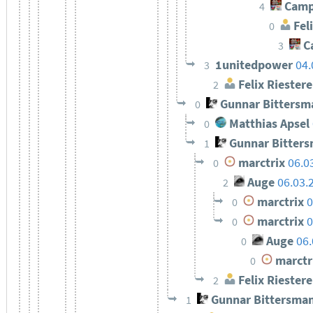
Camp
4
Feli
0
C
3
1unitedpower
04.
3
Felix Riestere
2
Gunnar Bittersm
0
Matthias Apsel
0
Gunnar Bitter
1
marctrix
06.0
0
Auge
06.03.
2
marctrix
0
0
marctrix
0
0
Auge
06.
0
marctr
0
Felix Riestere
2
Gunnar Bittersma
1