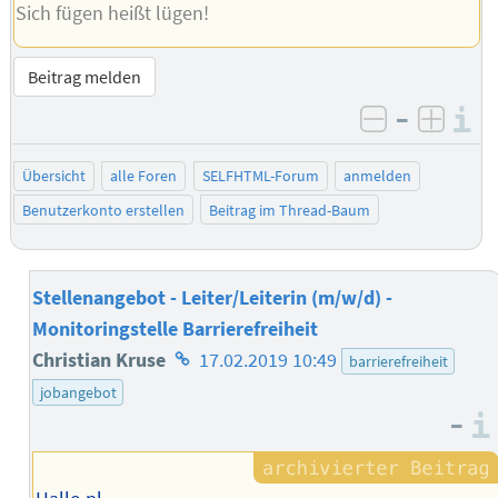
Sich fügen heißt lügen!
Beitrag melden
–
I
negativ be
posit
Übersicht
alle Foren
SELFHTML-Forum
anmelden
Benutzerkonto erstellen
Beitrag im Thread-Baum
Stellenangebot - Leiter/Leiterin (m/w/d) -
Monitoringstelle Barrierefreiheit
Homepage
Christian Kruse
17.02.2019 10:49
barrierefreiheit
des
jobangebot
–
Autors