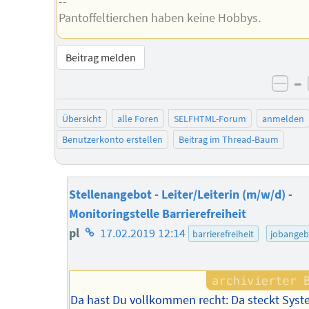
--
Pantoffeltierchen haben keine Hobbys.
Beitrag melden
–
neg
Übersicht
alle Foren
SELFHTML-Forum
anmelden
Benutzerkonto erstellen
Beitrag im Thread-Baum
Stellenangebot - Leiter/Leiterin (m/w/d) -
Monitoringstelle Barrierefreiheit
Homepage
pl
17.02.2019 12:14
barrierefreiheit
jobangeb
des
Autors
Da hast Du vollkommen recht: Da steckt Sys