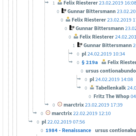
Felix Riesterer
23.02.2019 16:0
1
Gunnar Bittersmann
23.02.20
0
Felix Riesterer
23.02.2019 1
0
Gunnar Bittersmann
23.0
0
Felix Riesterer
24.02.20
0
Gunnar Bittersmann
2
1
pl
24.02.2019 10:34
0
§ 219a
Felix Rieste
0
ursus contionabund
0
pl
24.02.2019 14:08
0
Tabellenkalk
24.
0
Fritz The Whop
04
0
marctrix
23.02.2019 17:39
0
marctrix
22.02.2019 12:10
0
pl
22.02.2019 07:56
0
1984 - Renaissance
ursus contionab
0