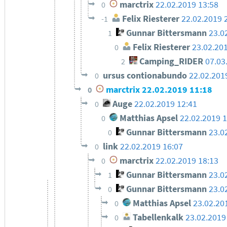
marctrix
22.02.2019 13:58
0
Felix Riesterer
22.02.2019 
-1
Gunnar Bittersmann
23.0
1
Felix Riesterer
23.02.20
0
Camping_RIDER
07.03
2
ursus contionabundo
22.02.201
0
marctrix
22.02.2019 11:18
0
Auge
22.02.2019 12:41
0
Matthias Apsel
22.02.2019 
0
Gunnar Bittersmann
23.0
0
link
22.02.2019 16:07
0
marctrix
22.02.2019 18:13
0
Gunnar Bittersmann
23.0
1
Gunnar Bittersmann
23.0
0
Matthias Apsel
23.02.20
0
Tabellenkalk
23.02.2019
0