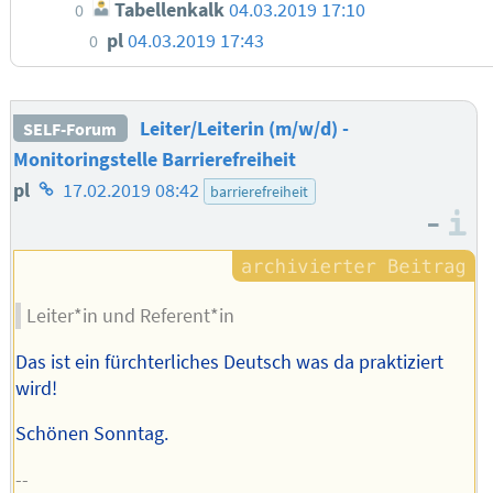
Tabellenkalk
04.03.2019 17:10
0
pl
04.03.2019 17:43
0
Leiter/Leiterin (m/w/d) -
SELF-Forum
Monitoringstelle Barrierefreiheit
Homepage
pl
17.02.2019 08:42
barrierefreiheit
–
des
I
Autors
Leiter*in und Referent*in
Das ist ein fürchterliches Deutsch was da praktiziert
wird!
Schönen Sonntag.
--