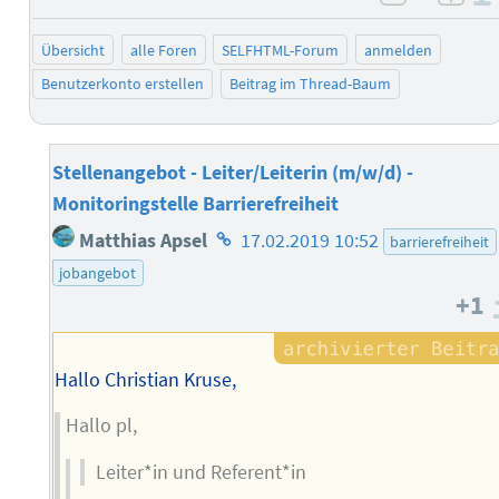
negativ 
posi
Übersicht
alle Foren
SELFHTML-Forum
anmelden
Benutzerkonto erstellen
Beitrag im Thread-Baum
Stellenangebot - Leiter/Leiterin (m/w/d) -
Monitoringstelle Barrierefreiheit
Homepage
Matthias Apsel
17.02.2019 10:52
barrierefreiheit
des
jobangebot
Autors
+1
Hallo Christian Kruse,
Hallo pl,
Leiter*in und Referent*in