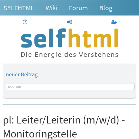
SELFHTML
Wiki
Forum
Blog
Hilfe
anmelden
Benutzerk
neuer Beitrag
Suchbegriff
pl:
Leiter/Leiterin (m/w/d) -
Monitoringstelle