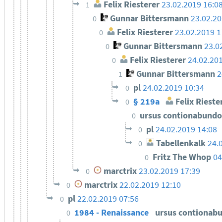
Felix Riesterer
23.02.2019 16:0
1
Gunnar Bittersmann
23.02.20
0
Felix Riesterer
23.02.2019 1
0
Gunnar Bittersmann
23.0
0
Felix Riesterer
24.02.20
0
Gunnar Bittersmann
2
1
pl
24.02.2019 10:34
0
§ 219a
Felix Rieste
0
ursus contionabund
0
pl
24.02.2019 14:08
0
Tabellenkalk
24.
0
Fritz The Whop
04
0
marctrix
23.02.2019 17:39
0
marctrix
22.02.2019 12:10
0
pl
22.02.2019 07:56
0
1984 - Renaissance
ursus contionab
0