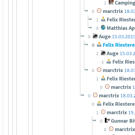
Camping
1
marctrix
18.0
0
Felix Rieste
1
Matthias Ap
0
Auge
15.03.201
0
Felix Riestere
0
Auge
15.03.
2
Felix Ries
-1
marctrix
18.0
0
Felix Rieste
1
marctrix
1
0
marctrix
18.03.
0
Felix Riestere
0
marctrix
19
1
Gunnar Bi
0
marctrix
0