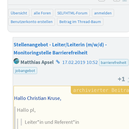
negativ 
posi
Übersicht
alle Foren
SELFHTML-Forum
anmelden
Benutzerkonto erstellen
Beitrag im Thread-Baum
Stellenangebot - Leiter/Leiterin (m/w/d) -
Monitoringstelle Barrierefreiheit
Homepage
Matthias Apsel
17.02.2019 10:52
barrierefreiheit
des
jobangebot
Autors
+1
Hallo Christian Kruse,
Hallo pl,
Leiter*in und Referent*in