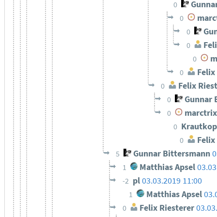
Gunnar
0
marct
0
Gun
0
Feli
0
ma
0
Felix
0
Felix Ries
0
Gunnar 
0
marctrix
0
Krautkop
0
Felix
0
Gunnar Bittersmann
0
5
Matthias Apsel
03.03
1
pl
03.03.2019 11:00
-2
Matthias Apsel
03.
1
Felix Riesterer
03.03
0