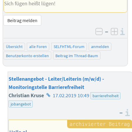
Sich fügen heißt lügen!
Beitrag melden
–
I
negativ be
posit
Übersicht
alle Foren
SELFHTML-Forum
anmelden
Benutzerkonto erstellen
Beitrag im Thread-Baum
Stellenangebot - Leiter/Leiterin (m/w/d) -
Monitoringstelle Barrierefreiheit
Homepage
Christian Kruse
17.02.2019 10:49
barrierefreiheit
des
jobangebot
–
Autors