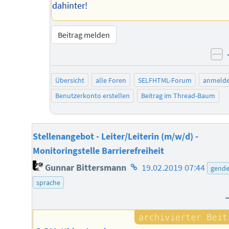
dahinter!
Beitrag melden
ne
Übersicht
alle Foren
SELFHTML-Forum
anmeld
Benutzerkonto erstellen
Beitrag im Thread-Baum
Stellenangebot - Leiter/Leiterin (m/w/d) -
Monitoringstelle Barrierefreiheit
Homepage
Gunnar Bittersmann
19.02.2019 07:44
gende
des
sprache
Autors