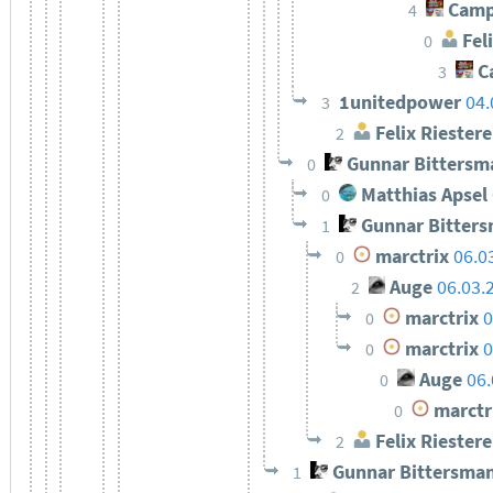
Camp
4
Feli
0
C
3
1unitedpower
04.
3
Felix Riestere
2
Gunnar Bittersm
0
Matthias Apsel
0
Gunnar Bitter
1
marctrix
06.0
0
Auge
06.03.
2
marctrix
0
0
marctrix
0
0
Auge
06.
0
marctr
0
Felix Riestere
2
Gunnar Bittersma
1