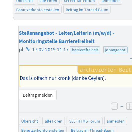
Übersicht
alle Foren
SELFHTML-Forum
anmelden
Benutzerkonto erstellen
Beitrag im Thread-Baum
Stellenangebot - Leiter/Leiterin (m/w/d) -
Monitoringstelle Barrierefreiheit
Homepage
pl
17.02.2019 11:17
barrierefreiheit
jobangebot
des
Autors
Das is oifach nur kronk (danke Ceylan).
Beitrag melden
–
negat
Übersicht
alle Foren
SELFHTML-Forum
anmelden
Benutzerkonto erstellen
Beitrag im Thread-Baum