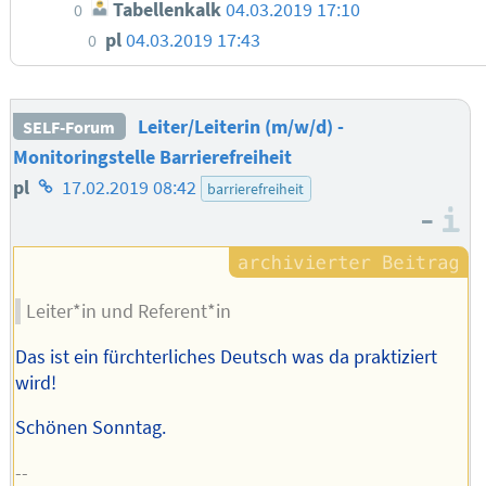
Tabellenkalk
04.03.2019 17:10
0
pl
04.03.2019 17:43
0
Leiter/Leiterin (m/w/d) -
SELF-Forum
Monitoringstelle Barrierefreiheit
Homepage
pl
17.02.2019 08:42
barrierefreiheit
–
des
I
Autors
Leiter*in und Referent*in
Das ist ein fürchterliches Deutsch was da praktiziert
wird!
Schönen Sonntag.
--