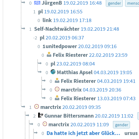
JürgenB
19.02.2019 16:48
0
gender
mensc
pl
19.02.2019 16:55
1
link
19.02.2019 17:18
0
Self-Nachtwächter
19.02.2019 21:48
1
pl
20.02.2019 06:37
-2
1unitedpower
20.02.2019 09:16
0
Felix Riesterer
22.02.2019 23:59
0
pl
23.02.2019 08:04
0
Matthias Apsel
04.03.2019 19:05
0
Felix Riesterer
04.03.2019 19:41
0
marctrix
04.03.2019 20:36
0
Felix Riesterer
13.03.2019 07:43
0
marctrix
20.02.2019 09:35
1
Gunnar Bittersmann
20.02.2019 11:02
2
marctrix
20.02.2019 11:09
0
gender
Da hatte ich jetzt aber Glück…
ursus
0