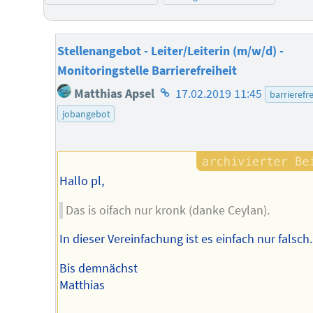
Stellenangebot - Leiter/Leiterin (m/w/d) -
Monitoringstelle Barrierefreiheit
Homepage
Matthias Apsel
17.02.2019 11:45
barrierefre
des
jobangebot
Autors
Hallo pl,
Das is oifach nur kronk (danke Ceylan).
In dieser Vereinfachung ist es einfach nur falsch.
Bis demnächst
Matthias