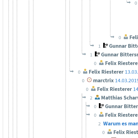
0
Feli
0
Gunnar Bit
1
Gunnar Bitter
1
Felix Riestere
0
Felix Riesterer
13.03
0
marctrix
14.03.201
0
Felix Riesterer
14
0
Matthias Schar
2
Gunnar Bitte
0
Felix Riestere
0
Warum es manch
2
Felix Ries
0