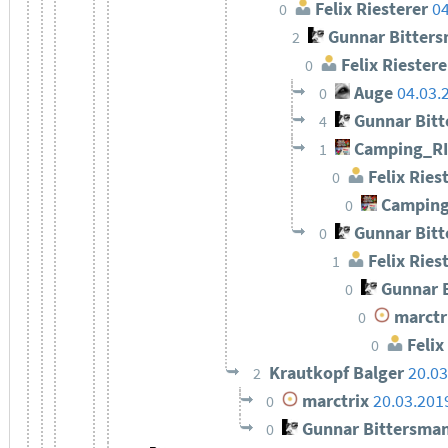
Felix Riesterer
04
0
Gunnar Bitter
2
Felix Riestere
0
Auge
04.03.
0
Gunnar Bit
4
Camping_R
1
Felix Ries
0
Camping
0
Gunnar Bit
0
Felix Ries
1
Gunnar 
0
marctr
0
Felix
0
Krautkopf Balger
20.03
2
marctrix
20.03.201
0
Gunnar Bittersma
0