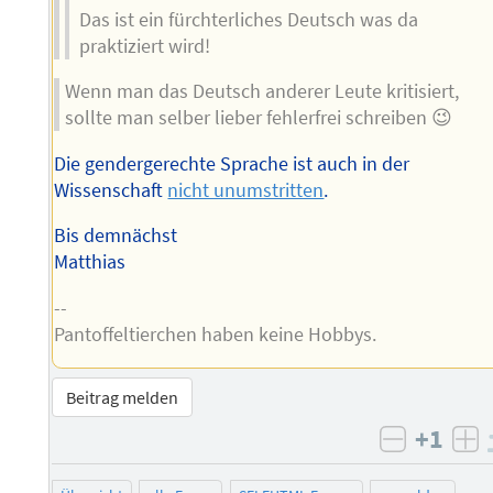
Das ist ein fürchterliches Deutsch was da
praktiziert wird!
Wenn man das Deutsch anderer Leute kritisiert,
sollte man selber lieber fehlerfrei schreiben 😉
Die gendergerechte Sprache ist auch in der
Wissenschaft
nicht unumstritten
.
Bis demnächst
Matthias
--
Pantoffeltierchen haben keine Hobbys.
Beitrag melden
+1
negativ 
po