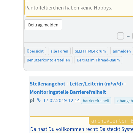
--
Pantoffeltierchen haben keine Hobbys.
Beitrag melden
–
neg
Übersicht
alle Foren
SELFHTML-Forum
anmelden
Benutzerkonto erstellen
Beitrag im Thread-Baum
Stellenangebot - Leiter/Leiterin (m/w/d) -
Monitoringstelle Barrierefreiheit
Homepage
pl
17.02.2019 12:14
barrierefreiheit
jobangeb
des
Autors
Da hast Du vollkommen recht: Da steckt Sys