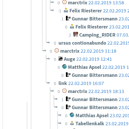
marctrix
22.02.2019 13:58
0
Felix Riesterer
22.02.2019 
-1
Gunnar Bittersmann
23.0
1
Felix Riesterer
23.02.20
0
Camping_RIDER
07.03
2
ursus contionabundo
22.02.201
0
marctrix
22.02.2019 11:18
0
Auge
22.02.2019 12:41
0
Matthias Apsel
22.02.2019 
0
Gunnar Bittersmann
23.0
0
link
22.02.2019 16:07
0
marctrix
22.02.2019 18:13
0
Gunnar Bittersmann
23.0
1
Gunnar Bittersmann
23.0
0
Matthias Apsel
23.02.20
0
Tabellenkalk
23.02.2019
0