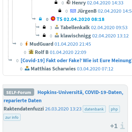
Henry
02.04.2020 14:33
0
JürgenB
02.04.2020 14:5
0
TS
02.04.2020 08:18
0
Tabellenkalk
02.04.2020 09:53
3
klawischnigg
02.04.2020 13:12
0
MudGuard
01.04.2020 21:45
0
Rolf B
01.04.2020 22:09
0
[Covid-19] Fakt oder Fake? Wie ist Eure Meinun
0
Matthias Scharwies
03.04.2020 07:12
0
Hopkins-Universitä, COVID-19-Daten,
SELF-Forum
reparierte Daten
Raktendatenfuzzi
26.03.2020 13:23
datenbank
php
zur info
+1
I