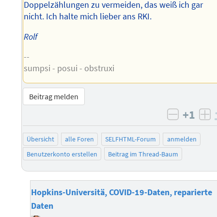
Doppelzählungen zu vermeiden, das weiß ich gar
nicht. Ich halte mich lieber ans RKI.
Rolf
--
sumpsi - posui - obstruxi
Beitrag melden
+1
negativ 
po
Übersicht
alle Foren
SELFHTML-Forum
anmelden
Benutzerkonto erstellen
Beitrag im Thread-Baum
Hopkins-Universitä, COVID-19-Daten, reparierte
Daten