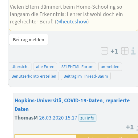
Vielen Eltern dämmert beim Home-Schooling so
langsam die Erkenntnis: Lehrer ist wohl doch ein
regelrechter Beruf! (
@heuteshow
)
Beitrag melden
+1
negativ b
posi
Übersicht
alle Foren
SELFHTML-Forum
anmelden
Benutzerkonto erstellen
Beitrag im Thread-Baum
Hopkins-Universitä, COVID-19-Daten, reparierte
Daten
ThomasM
26.03.2020 15:17
zur info
+1