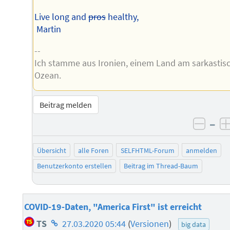
Live long and
pros
healthy,
Martin
--
Ich stamme aus Ironien, einem Land am sarkastis
Ozean.
Beitrag melden
–
negat
Übersicht
alle Foren
SELFHTML-Forum
anmelden
Benutzerkonto erstellen
Beitrag im Thread-Baum
COVID-19-Daten, "America First" ist erreicht
Homepage
TS
27.03.2020 05:44
(
Versionen
)
big data