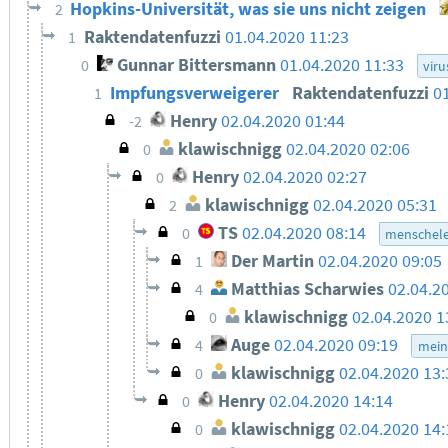
Hopkins-Universität, was sie uns nicht zeigen
2
Raktendatenfuzzi
01.04.2020 11:23
1
Gunnar Bittersmann
01.04.2020 11:33
0
viru
Impfungsverweigerer
Raktendatenfuzzi
0
1
Henry
02.04.2020 01:44
-2
klawischnigg
02.04.2020 02:06
0
Henry
02.04.2020 02:27
0
klawischnigg
02.04.2020 05:31
2
TS
02.04.2020 08:14
0
menschele
Der Martin
02.04.2020 09:05
1
Matthias Scharwies
02.04.2
4
klawischnigg
02.04.2020 1
0
Auge
02.04.2020 09:19
4
mein
klawischnigg
02.04.2020 13:
0
Henry
02.04.2020 14:14
0
klawischnigg
02.04.2020 14:
0