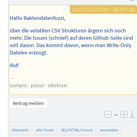
Hallo Raktendatenfuzzi,
über die volatilen CSV Strukturen ärgern sich noch
mehr. Die Issues (schnief) auf deren Github-Seite sind
voll davon. Das kommt davon, wenn man Write-Only
Dateien erzeugt.
Rolf
--
sumpsi - posui - obstruxi
Beitrag melden
–
negativ 
posi
Übersicht
alle Foren
SELFHTML-Forum
anmelden