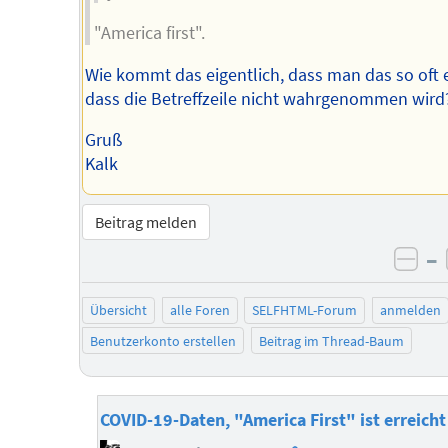
"America first".
Wie kommt das eigentlich, dass man das so oft e
dass die Betreffzeile nicht wahrgenommen wird
Gruß
Kalk
Beitrag melden
–
neg
Übersicht
alle Foren
SELFHTML-Forum
anmelden
Benutzerkonto erstellen
Beitrag im Thread-Baum
COVID-19-Daten, "America First" ist erreicht
Homepage