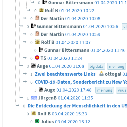
Gunnar Bittersmann
01.04.2020 11:
0
Rolf B
01.04.2020 10:22
0
Der Martin
01.04.2020 10:08
0
Gunnar Bittersmann
01.04.2020 10:56
0
vi
Der Martin
01.04.2020 10:59
0
Rolf B
01.04.2020 11:07
0
Gunnar Bittersmann
01.04.2020 11:46
0
TS
01.04.2020 11:24
0
Auge
01.04.2020 11:08
3
big data
meinung
Zwei beachtenswerte Links
ottogal
01
1
COVID-19-Daten, Sonderbericht zu New Yo
0
Auge
01.04.2020 17:48
3
meinung
virus
JürgenB
01.04.2020 11:35
1
Die Entdeckung der Menschlichkeit in den US
0
Rolf B
03.04.2020 15:33
0
Julius
03.04.2020 16:12
0