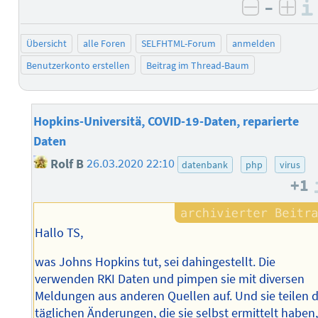
–
negativ 
posi
Übersicht
alle Foren
SELFHTML-Forum
anmelden
Benutzerkonto erstellen
Beitrag im Thread-Baum
Hopkins-Universitä, COVID-19-Daten, reparierte
Daten
Rolf B
26.03.2020 22:10
datenbank
php
virus
+1
Hallo TS,
was Johns Hopkins tut, sei dahingestellt. Die
verwenden RKI Daten und pimpen sie mit diversen
Meldungen aus anderen Quellen auf. Und sie teilen d
täglichen Änderungen, die sie selbst ermittelt haben