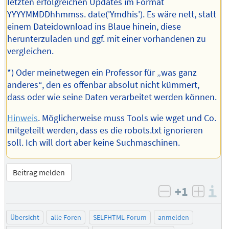
letzten erfolgreichen Updates im Format
YYYYMMDDhhmmss. date('Ymdhis'). Es wäre nett, statt
einem Dateidownload ins Blaue hinein, diese
herunterzuladen und ggf. mit einer vorhandenen zu
vergleichen.
*) Oder meinetwegen ein Professor für „was ganz
anderes“, den es offenbar absolut nicht kümmert,
dass oder wie seine Daten verarbeitet werden können.
Hinweis
. Möglicherweise muss Tools wie wget und Co.
mitgeteilt werden, dass es die robots.txt ignorieren
soll. Ich will dort aber keine Suchmaschinen.
Beitrag melden
+1
I
negativ bew
posit
Übersicht
alle Foren
SELFHTML-Forum
anmelden