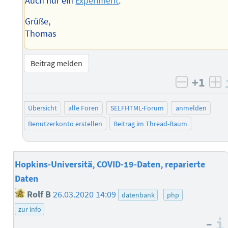
Auch nur ein
Experiment
.
Grüße,
Thomas
Beitrag melden
+1
negativ 
po
Übersicht
alle Foren
SELFHTML-Forum
anmelden
Benutzerkonto erstellen
Beitrag im Thread-Baum
Hopkins-Universitä, COVID-19-Daten, reparierte
Daten
Rolf B
26.03.2020 14:09
datenbank
php
zur info
–