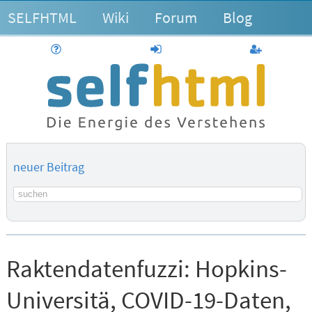
SELFHTML
Wiki
Forum
Blog
Hilfe
anmelden
Benutzerk
neuer Beitrag
Suchbegriff
Raktendatenfuzzi:
Hopkins-
Universitä, COVID-19-Daten,