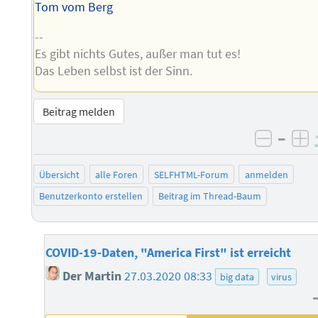
Tom vom Berg
--
Es gibt nichts Gutes, außer man tut es!
Das Leben selbst ist der Sinn.
Beitrag melden
–
negati
po
Übersicht
alle Foren
SELFHTML-Forum
anmelden
Benutzerkonto erstellen
Beitrag im Thread-Baum
COVID-19-Daten, "America First" ist erreicht
Der Martin
27.03.2020 08:33
big data
virus