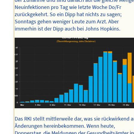
der Zunahme und sind danach auf die gleiche Meng
Neuinfektionen pro Tag wie letzte Woche Do/Fr
zurückgekehrt. So ein Dipp hat nichts zu sagen;
Sonntags gehen weniger Leute zum Arzt. Aber
immerhin ist der Dipp auch bei Johns Hopkins.
Das RKI stellt mittlerweile dar, was sie rückwirkend 
Änderungen hereinbekommen. Wenn heute,
Donnerstag, die Meldungen der Gesundheitsämter i