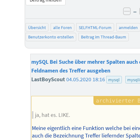
–
neg
Übersicht
alle Foren
SELFHTML-Forum
anmelden
Benutzerkonto erstellen
Beitrag im Thread-Baum
mySQL Bei Suche über mehrer Spalten auch
Feldnamen des Treffer ausgeben
LastBoyScout
04.05.2020 18:16
mysql
mysqli
ja, hat es. LIKE.
Meine eigentlich eine Funktion welche bei ei
auch die Bezeichnung Treffer liefernder Spalt