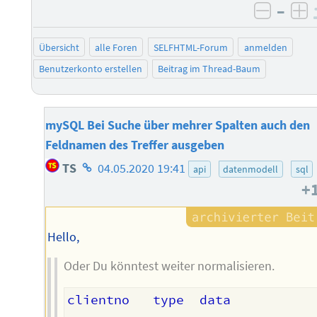
–
negati
po
Übersicht
alle Foren
SELFHTML-Forum
anmelden
Benutzerkonto erstellen
Beitrag im Thread-Baum
mySQL Bei Suche über mehrer Spalten auch den
Feldnamen des Treffer ausgeben
Homepage
TS
04.05.2020 19:41
api
datenmodell
sql
des
+
Autors
Hello,
Oder Du könntest weiter normalisieren.
clientno   type  data
