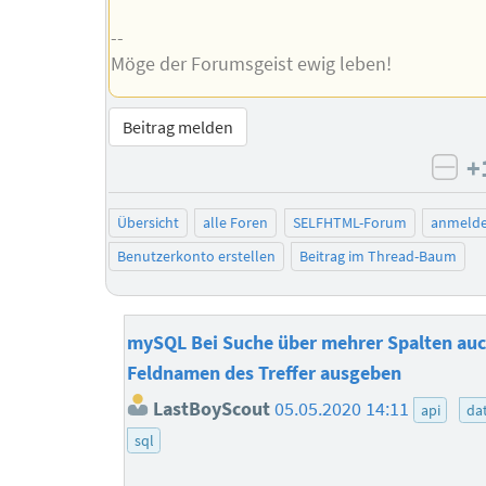
--
Möge der Forumsgeist ewig leben!
Beitrag melden
+
neg
Übersicht
alle Foren
SELFHTML-Forum
anmeld
Benutzerkonto erstellen
Beitrag im Thread-Baum
mySQL Bei Suche über mehrer Spalten au
Feldnamen des Treffer ausgeben
LastBoyScout
05.05.2020 14:11
api
da
sql