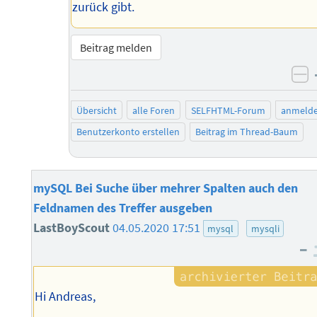
zurück gibt.
Beitrag melden
ne
Übersicht
alle Foren
SELFHTML-Forum
anmeld
Benutzerkonto erstellen
Beitrag im Thread-Baum
mySQL Bei Suche über mehrer Spalten auch den
Feldnamen des Treffer ausgeben
LastBoyScout
04.05.2020 17:51
mysql
mysqli
–
Hi Andreas,