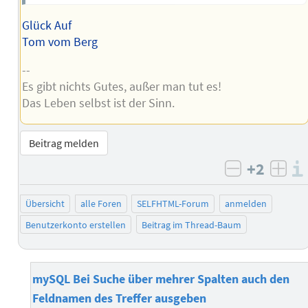
Glück Auf
Tom vom Berg
--
Es gibt nichts Gutes, außer man tut es!
Das Leben selbst ist der Sinn.
Beitrag melden
+2
negativ b
posi
Übersicht
alle Foren
SELFHTML-Forum
anmelden
Benutzerkonto erstellen
Beitrag im Thread-Baum
mySQL Bei Suche über mehrer Spalten auch den
Feldnamen des Treffer ausgeben