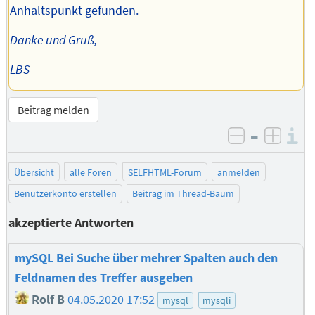
Anhaltspunkt gefunden.
Danke und Gruß,
LBS
Beitrag melden
–
I
negativ be
posit
Übersicht
alle Foren
SELFHTML-Forum
anmelden
Benutzerkonto erstellen
Beitrag im Thread-Baum
akzeptierte Antworten
mySQL Bei Suche über mehrer Spalten auch den
Feldnamen des Treffer ausgeben
Rolf B
04.05.2020 17:52
mysql
mysqli