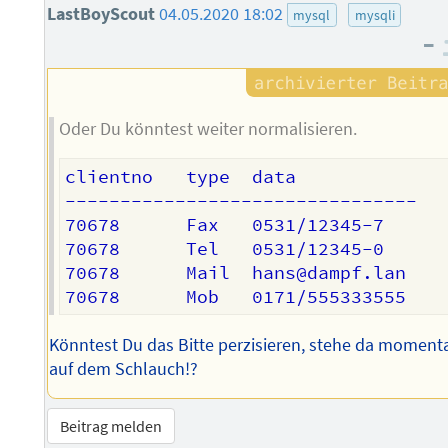
LastBoyScout
04.05.2020 18:02
mysql
mysqli
–
Oder Du könntest weiter normalisieren.
clientno   type  data

--------------------------------  

70678      Fax   0531/12345-7

70678      Tel   0531/12345-0

70678      Mail  hans@dampf.lan

Könntest Du das Bitte perzisieren, stehe da moment
auf dem Schlauch!?
Beitrag melden