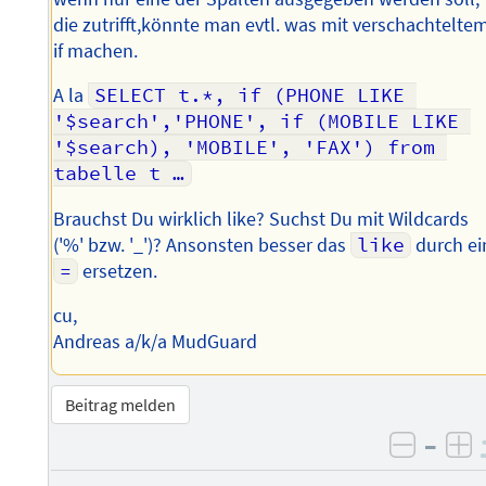
die zutrifft,könnte man evtl. was mit verschachtelte
if machen.
A la
SELECT t.*, if (PHONE LIKE 
'$search','PHONE', if (MOBILE LIKE 
'$search), 'MOBILE', 'FAX') from 
tabelle t …
Brauchst Du wirklich like? Suchst Du mit Wildcards
('%' bzw. '_')? Ansonsten besser das
like
durch ei
=
ersetzen.
cu,
Andreas a/k/a MudGuard
Beitrag melden
–
negati
po