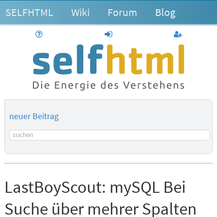
SELFHTML
Wiki
Forum
Blog
Hilfe
anmelden
Benutzerk
neuer Beitrag
Suchbegriff
LastBoyScout:
mySQL Bei
Suche über mehrer Spalten