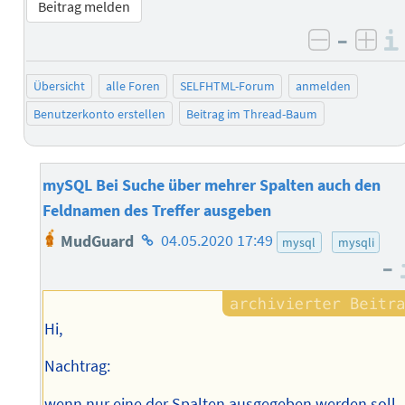
Beitrag melden
–
negativ 
posi
Übersicht
alle Foren
SELFHTML-Forum
anmelden
Benutzerkonto erstellen
Beitrag im Thread-Baum
mySQL Bei Suche über mehrer Spalten auch den
Feldnamen des Treffer ausgeben
Homepage
MudGuard
04.05.2020 17:49
mysql
mysqli
des
–
Autors
Hi,
Nachtrag:
wenn nur eine der Spalten ausgegeben werden soll,