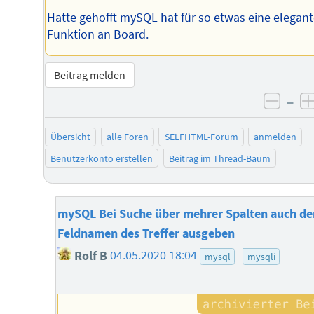
Hatte gehofft mySQL hat für so etwas eine elegan
Funktion an Board.
Beitrag melden
–
negat
Übersicht
alle Foren
SELFHTML-Forum
anmelden
Benutzerkonto erstellen
Beitrag im Thread-Baum
mySQL Bei Suche über mehrer Spalten auch de
Feldnamen des Treffer ausgeben
Rolf B
04.05.2020 18:04
mysql
mysqli