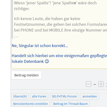
Wieso 'jener Spalte'? 'jene Spalte
n
' wäre doch
richtiger.
Ich kenne Leute, die haben gar keine
Festnetznummer, die geben bei solchen Formulare
bei PHONE und bei MOBILE ihre einzige Nummer a
…
Ne, Singular ist schon korrekt...
Handelt sich hierbei um eine einigermaßen gepflegt
lokale Datenbank 😉
Beitrag melden
–
negati
po
Übersicht
alle Foren
SELFHTML-Forum
anmelden
Benutzerkonto erstellen
Beitrag im Thread-Baum