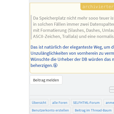
Da Speicherplatz nicht mehr sooo teuer ist
in solchen Fällen immer zwei Datenspalten
mit Formatierung (Slashes, Dashes, Umlau
ASCII-Zeichen, Trallala) und eine normalisi
Das ist natürlich der eleganteste Weg, um d
Unzulänglichkeiten von vornherein zu verm
Wünschte die Urheber der DB würden das 
beherzigen.🤬
Beitrag melden
Übersicht
alle Foren
SELFHTML-Forum
anme
Benutzerkonto erstellen
Beitrag im Thread-Baum