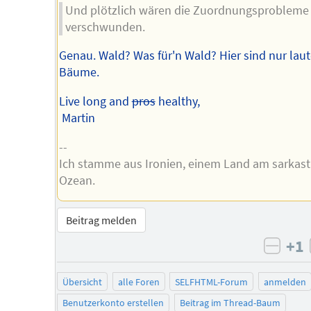
Und plötzlich wären die Zuordnungsprobleme
verschwunden.
Genau. Wald? Was für'n Wald? Hier sind nur laut
Bäume.
Live long and
pros
healthy,
Martin
--
Ich stamme aus Ironien, einem Land am sarkast
Ozean.
Beitrag melden
+1
negat
Übersicht
alle Foren
SELFHTML-Forum
anmelden
Benutzerkonto erstellen
Beitrag im Thread-Baum