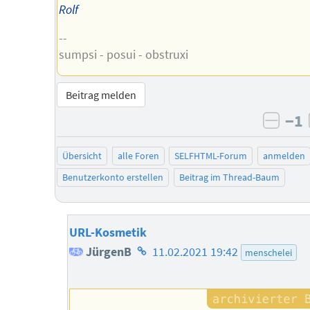
Rolf
--
sumpsi - posui - obstruxi
Beitrag melden
−1
negat
Übersicht
alle Foren
SELFHTML-Forum
anmelden
Benutzerkonto erstellen
Beitrag im Thread-Baum
URL-Kosmetik
Homepage
JürgenB
11.02.2021 19:42
menschelei
des
Autors