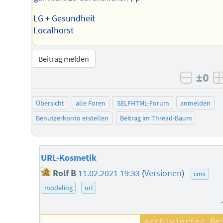
LG + Gesundheit
Localhorst
Beitrag melden
±0
negati
Übersicht
alle Foren
SELFHTML-Forum
anmelden
Benutzerkonto erstellen
Beitrag im Thread-Baum
URL-Kosmetik
Rolf B
11.02.2021 19:33
(
Versionen
)
cms
modeling
url