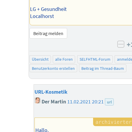
LG + Gesundheit
Localhorst
Beitrag melden
+
neg
Übersicht
alle Foren
SELFHTML-Forum
anmeld
Benutzerkonto erstellen
Beitrag im Thread-Baum
URL-Kosmetik
Der Martin
11.02.2021 20:21
url
Hallo,