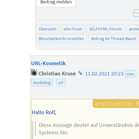
Beitrag melden
Übersicht
alle Foren
SELFHTML-Forum
anme
Benutzerkonto erstellen
Beitrag im Thread-Baum
URL-Kosmetik
Homepage
Christian Kruse
11.02.2021 20:23
cms
des
modeling
url
Autors
Hallo Rolf,
Diese Aussage deutet auf Unverständnis d
Systems hin.