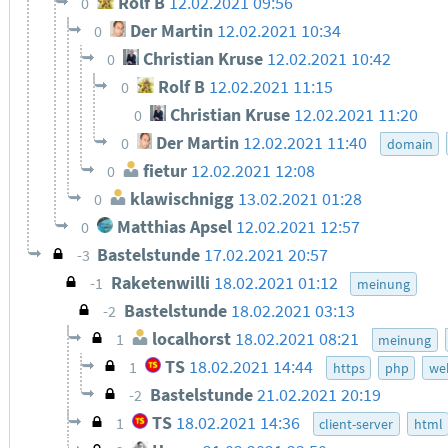
Rolf B
12.02.2021 09:56
0
Der Martin
12.02.2021 10:34
0
Christian Kruse
12.02.2021 10:42
0
Rolf B
12.02.2021 11:15
0
Christian Kruse
12.02.2021 11:20
0
Der Martin
12.02.2021 11:40
0
domain
fietur
12.02.2021 12:08
0
klawischnigg
13.02.2021 01:28
0
Matthias Apsel
12.02.2021 12:57
0
Bastelstunde
17.02.2021 20:57
-3
Raketenwilli
18.02.2021 01:12
-1
meinung
Bastelstunde
18.02.2021 03:13
-2
localhorst
18.02.2021 08:21
1
meinung
TS
18.02.2021 14:44
1
https
php
we
Bastelstunde
21.02.2021 20:19
-2
TS
18.02.2021 14:36
1
client-server
html