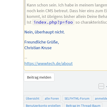
Kann schon sein. Ich habe in meinem lange
noch kein CMS betreut. Dass hier eins zum E
kommt, ist übrigens bisher allein Deine Beh
Ist
index.php?p=foo
so charakteristis
Nein, überhaupt nicht.
Freundliche Grüße,
Christian Kruse
--
https://wwwtech.de/about
Beitrag melden
ne
Übersicht
alle Foren
SELFHTML-Forum
anmeld
Benutzerkonto erstellen
Beitrag im Thread-Baum