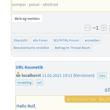
sumpsi - posui - obstruxi
Beitrag melden
−1
negativ 
po
Übersicht
alle Foren
SELFHTML-Forum
anmelden
Benutzerkonto erstellen
Beitrag im Thread-Baum
URL-Kosmetik
localhorst
11.02.2021 19:11
(
Versionen
)
cms
modeling
url
±
Hallo Rolf,