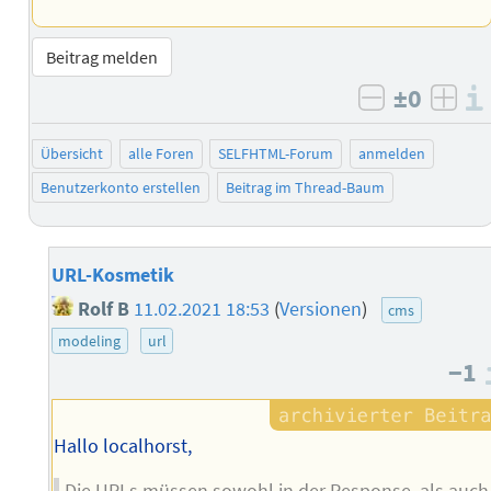
Beitrag melden
±0
negativ b
posi
Übersicht
alle Foren
SELFHTML-Forum
anmelden
Benutzerkonto erstellen
Beitrag im Thread-Baum
URL-Kosmetik
Rolf B
11.02.2021 18:53
(
Versionen
)
cms
modeling
url
−1
Hallo localhorst,