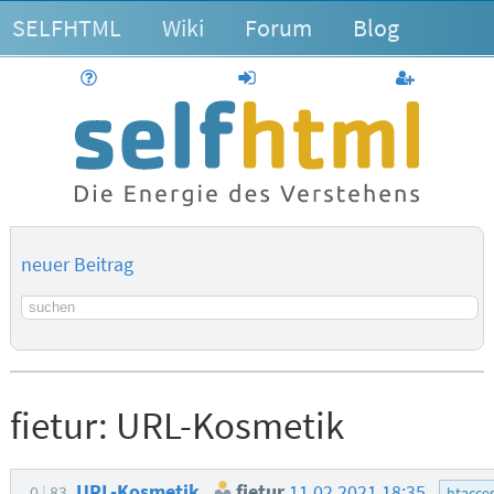
SELFHTML
Wiki
Forum
Blog
Hilfe
anmelden
Benutzerk
neuer Beitrag
Suchbegriff
fietur:
URL-Kosmetik
URL-Kosmetik
fietur
11.02.2021 18:35
0
83
htacce