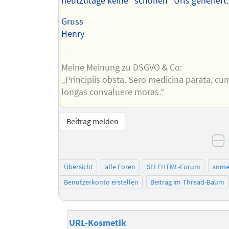
heutzutage keine "schönen" Urls generiert.
Gruss
Henry
--
Meine Meinung zu DSGVO & Co:
„Principiis obsta. Sero medicina parata, cu
longas convaluere moras.“
Beitrag melden
n
Übersicht
alle Foren
SELFHTML-Forum
anme
Benutzerkonto erstellen
Beitrag im Thread-Baum
URL-Kosmetik