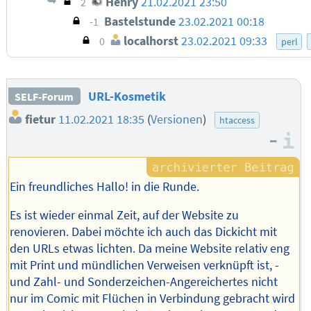
Henry
21.02.2021 23:50
2
Bastelstunde
23.02.2021 00:18
-1
localhorst
23.02.2021 09:33
0
perl
URL-Kosmetik
SELF-Forum
fietur
11.02.2021 18:35
(
Versionen
)
htaccess
–
I
Ein freundliches Hallo! in die Runde.
Es ist wieder einmal Zeit, auf der Website zu
renovieren. Dabei möchte ich auch das Dickicht mit
den URLs etwas lichten. Da meine Website relativ eng
mit Print und mündlichen Verweisen verknüpft ist, -
und Zahl- und Sonderzeichen-Angereichertes nicht
nur im Comic mit Flüchen in Verbindung gebracht wird