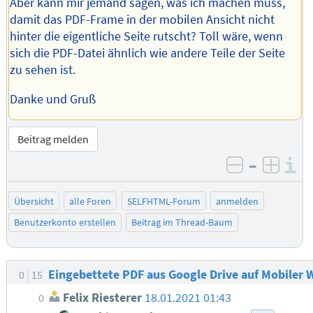
Aber kann mir jemand sagen, was ich machen muss,
damit das PDF-Frame in der mobilen Ansicht nicht
hinter die eigentliche Seite rutscht? Toll wäre, wenn
sich die PDF-Datei ähnlich wie andere Teile der Seite
zu sehen ist.
Danke und Gruß
Beitrag melden
–
I
negativ be
posit
Übersicht
alle Foren
SELFHTML-Forum
anmelden
Benutzerkonto erstellen
Beitrag im Thread-Baum
Eingebettete PDF aus Google Drive auf Mobiler 
0
15
Felix Riesterer
18.01.2021 01:43
0