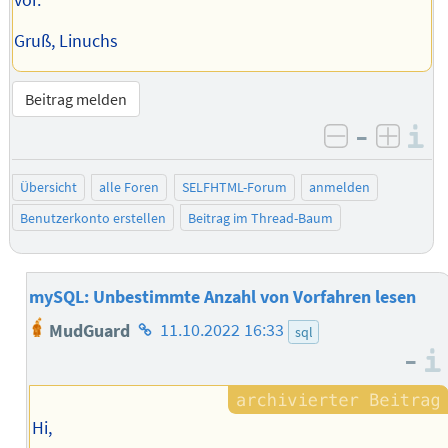
Gruß, Linuchs
Beitrag melden
–
I
negativ be
posit
Übersicht
alle Foren
SELFHTML-Forum
anmelden
Benutzerkonto erstellen
Beitrag im Thread-Baum
mySQL: Unbestimmte Anzahl von Vorfahren lesen
Homepage
MudGuard
11.10.2022 16:33
sql
des
–
Autors
Hi,