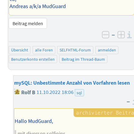
Andreas a/k/a MudGuard
Beitrag melden
–
negativ 
posi
Übersicht
alle Foren
SELFHTML-Forum
anmelden
Benutzerkonto erstellen
Beitrag im Thread-Baum
mySQL: Unbestimmte Anzahl von Vorfahren lesen
Rolf B
11.10.2022 18:06
sql
–
Hallo MudGuard,
mit diversen selfjoins.