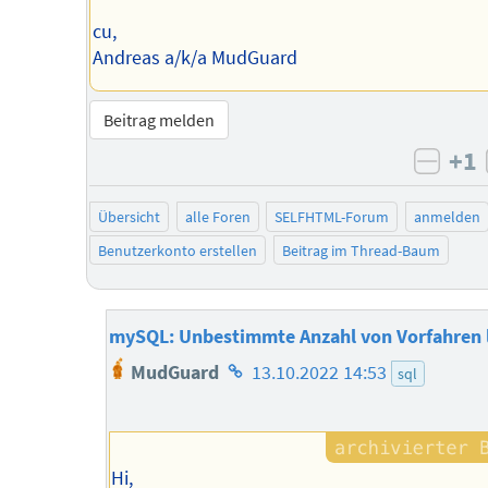
cu,
Andreas a/k/a MudGuard
Beitrag melden
+1
negat
Übersicht
alle Foren
SELFHTML-Forum
anmelden
Benutzerkonto erstellen
Beitrag im Thread-Baum
mySQL: Unbestimmte Anzahl von Vorfahren 
Homepage
MudGuard
13.10.2022 14:53
sql
des
Autors
Hi,