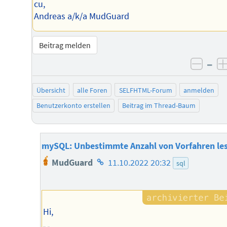
cu,
Andreas a/k/a MudGuard
Beitrag melden
–
negat
Übersicht
alle Foren
SELFHTML-Forum
anmelden
Benutzerkonto erstellen
Beitrag im Thread-Baum
mySQL: Unbestimmte Anzahl von Vorfahren le
Homepage
MudGuard
11.10.2022 20:32
sql
des
Autors
Hi,