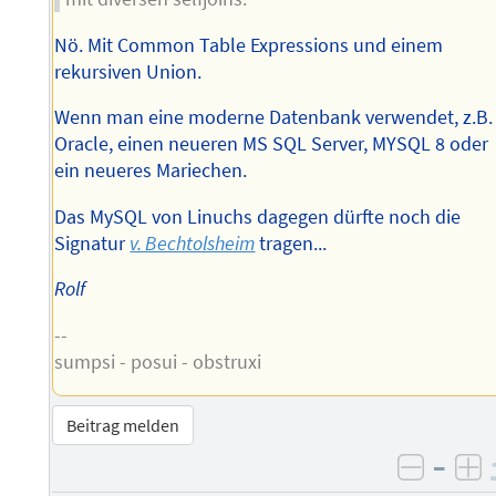
Nö. Mit Common Table Expressions und einem
rekursiven Union.
Wenn man eine moderne Datenbank verwendet, z.B.
Oracle, einen neueren MS SQL Server, MYSQL 8 oder
ein neueres Mariechen.
Das MySQL von Linuchs dagegen dürfte noch die
Signatur
v. Bechtolsheim
tragen...
Rolf
--
sumpsi - posui - obstruxi
Beitrag melden
–
negati
po