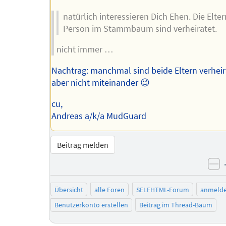
natürlich interessieren Dich Ehen. Die Elter
Person im Stammbaum sind verheiratet.
nicht immer …
Nachtrag: manchmal sind beide Eltern verheir
aber nicht miteinander 😉
cu,
Andreas a/k/a MudGuard
Beitrag melden
ne
Übersicht
alle Foren
SELFHTML-Forum
anmeld
Benutzerkonto erstellen
Beitrag im Thread-Baum