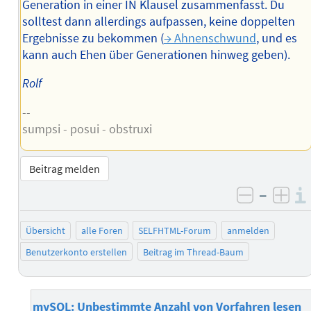
Generation in einer IN Klausel zusammenfasst. Du
solltest dann allerdings aufpassen, keine doppelten
Ergebnisse zu bekommen (
→ Ahnenschwund
, und es
kann auch Ehen über Generationen hinweg geben).
Rolf
--
sumpsi - posui - obstruxi
Beitrag melden
–
negativ 
posi
Übersicht
alle Foren
SELFHTML-Forum
anmelden
Benutzerkonto erstellen
Beitrag im Thread-Baum
mySQL: Unbestimmte Anzahl von Vorfahren lesen