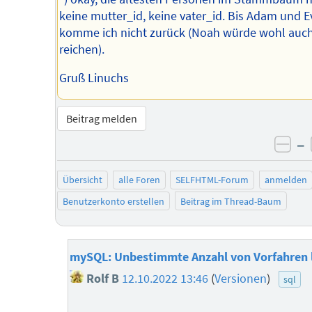
keine mutter_id, keine vater_id. Bis Adam und E
komme ich nicht zurück (Noah würde wohl auc
reichen).
Gruß Linuchs
Beitrag melden
–
neg
Übersicht
alle Foren
SELFHTML-Forum
anmelden
Benutzerkonto erstellen
Beitrag im Thread-Baum
mySQL: Unbestimmte Anzahl von Vorfahren 
Rolf B
12.10.2022 13:46
(
Versionen
)
sql