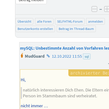
–
negat
Übersicht
alle Foren
SELFHTML-Forum
anmelden
Benutzerkonto erstellen
Beitrag im Thread-Baum
mySQL: Unbestimmte Anzahl von Vorfahren le
Homepage
MudGuard
12.10.2022 11:55
sql
des
Autors
Hi,
natürlich interessieren Dich Ehen. Die Eltern ei
Person im Stammbaum sind verheiratet.
nicht immer …