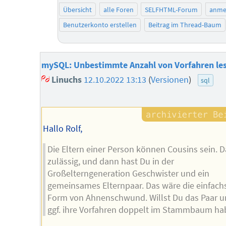
Übersicht
alle Foren
SELFHTML-Forum
anme
Benutzerkonto erstellen
Beitrag im Thread-Baum
mySQL: Unbestimmte Anzahl von Vorfahren le
Linuchs
12.10.2022 13:13
(
Versionen
)
sql
Hallo Rolf,
Die Eltern einer Person können Cousins sein. Da
zulässig, und dann hast Du in der
Großelterngeneration Geschwister und ein
gemeinsames Elternpaar. Das wäre die einfach
Form von Ahnenschwund. Willst Du das Paar 
ggf. ihre Vorfahren doppelt im Stammbaum h