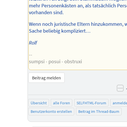
mehr Personenkästen an, als tatsächlich Per
vorhanden sind.
Wenn noch juristische Eltern hinzukommen, w
Sache beliebig kompliziert…
Rolf
--
sumpsi - posui - obstruxi
Beitrag melden
ne
Übersicht
alle Foren
SELFHTML-Forum
anmeld
Benutzerkonto erstellen
Beitrag im Thread-Baum