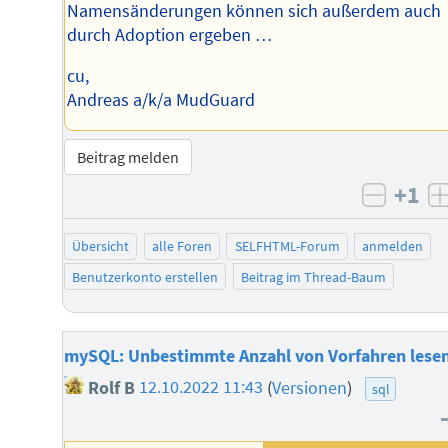
Namensänderungen können sich außerdem auch
durch Adoption ergeben …
cu,
Andreas a/k/a MudGuard
Beitrag melden
+1
negati
Übersicht
alle Foren
SELFHTML-Forum
anmelden
Benutzerkonto erstellen
Beitrag im Thread-Baum
mySQL: Unbestimmte Anzahl von Vorfahren lese
Rolf B
12.10.2022 11:43
(
Versionen
)
sql