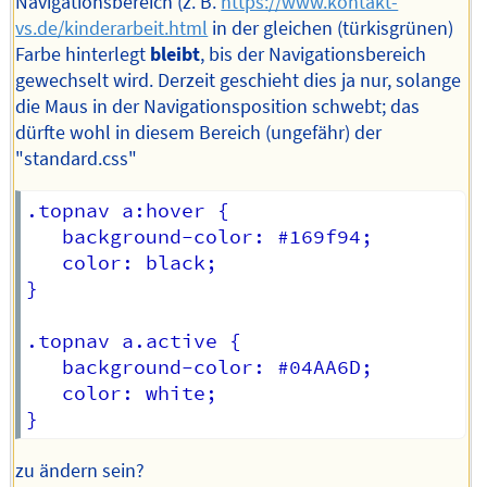
Navigationsbereich (z. B.
https://www.kontakt-
vs.de/kinderarbeit.html
in der gleichen (türkisgrünen)
Farbe hinterlegt
bleibt
, bis der Navigationsbereich
gewechselt wird. Derzeit geschieht dies ja nur, solange
die Maus in der Navigationsposition schwebt; das
dürfte wohl in diesem Bereich (ungefähr) der
"standard.css"
.topnav a:hover {

   background-color: #169f94;

   color: black;

}

.topnav a.active {

   background-color: #04AA6D;

   color: white;

zu ändern sein?