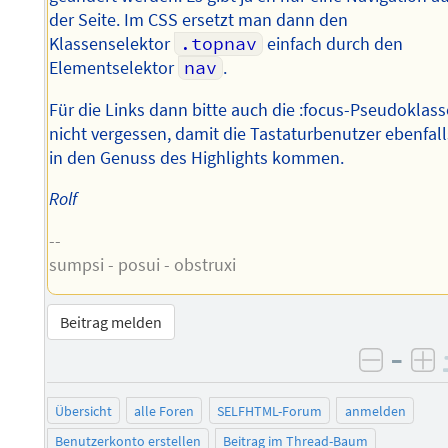
der Seite. Im CSS ersetzt man dann den
Klassenselektor
.topnav
einfach durch den
Elementselektor
nav
.
Für die Links dann bitte auch die :focus-Pseudoklass
nicht vergessen, damit die Tastaturbenutzer ebenfall
in den Genuss des Highlights kommen.
Rolf
--
sumpsi - posui - obstruxi
Beitrag melden
–
negati
po
Übersicht
alle Foren
SELFHTML-Forum
anmelden
Benutzerkonto erstellen
Beitrag im Thread-Baum