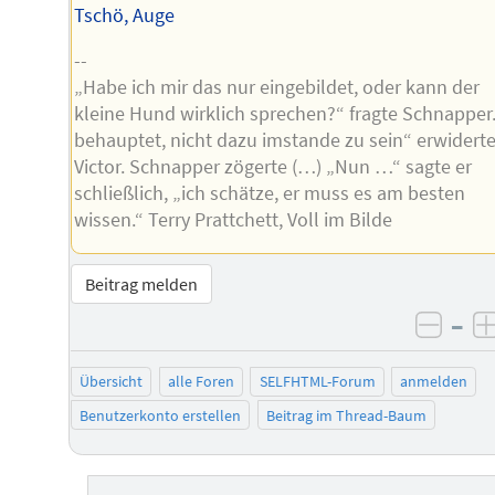
Tschö, Auge
--
„Habe ich mir das nur eingebildet, oder kann der
kleine Hund wirklich sprechen?“ fragte Schnapper.
behauptet, nicht dazu imstande zu sein“ erwidert
Victor. Schnapper zögerte (…) „Nun …“ sagte er
schließlich, „ich schätze, er muss es am besten
wissen.“ Terry Prattchett, Voll im Bilde
Beitrag melden
–
negat
Übersicht
alle Foren
SELFHTML-Forum
anmelden
Benutzerkonto erstellen
Beitrag im Thread-Baum