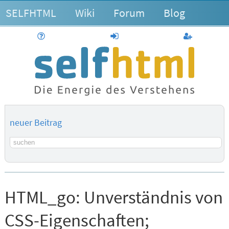
SELFHTML
Wiki
Forum
Blog
Hilfe
anmelden
Benutzerk
neuer Beitrag
Suchbegriff
HTML_go:
Unverständnis von
CSS-Eigenschaften;