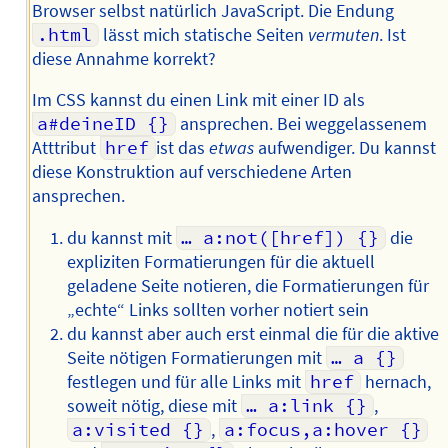
Browser selbst natürlich JavaScript. Die Endung
.html
lässt mich statische Seiten
vermuten
. Ist
diese Annahme korrekt?
Im CSS kannst du einen Link mit einer ID als
a#deineID {}
ansprechen. Bei weggelassenem
Atttribut
href
ist das
etwas
aufwendiger. Du kannst
diese Konstruktion auf verschiedene Arten
ansprechen.
du kannst mit
… a:not([href]) {}
die
expliziten Formatierungen für die aktuell
geladene Seite notieren, die Formatierungen für
„echte“ Links sollten vorher notiert sein
du kannst aber auch erst einmal die für die aktive
Seite nötigen Formatierungen mit
… a {}
festlegen und für alle Links mit
href
hernach,
soweit nötig, diese mit
… a:link {}
,
a:visited {}
,
a:focus,a:hover {}