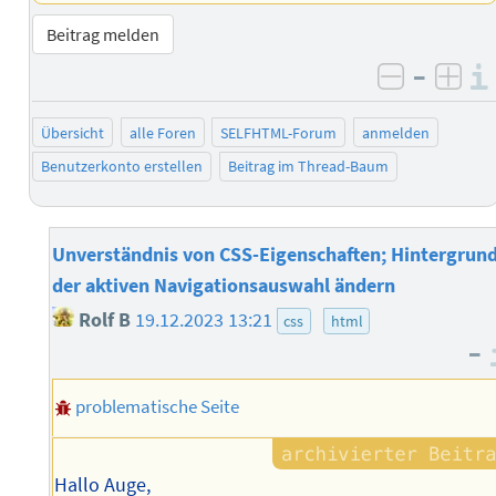
Beitrag melden
–
negativ 
posi
Übersicht
alle Foren
SELFHTML-Forum
anmelden
Benutzerkonto erstellen
Beitrag im Thread-Baum
Unverständnis von CSS-Eigenschaften; Hintergrun
der aktiven Navigationsauswahl ändern
Rolf B
19.12.2023 13:21
css
html
–
problematische Seite
Hallo Auge,