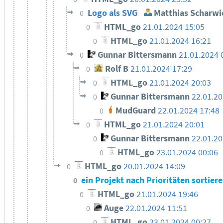
Logo als SVG
Matthias Scharwi
0
HTML_go
21.01.2024 15:05
0
HTML_go
21.01.2024 16:21
0
Gunnar Bittersmann
21.01.2024 
0
Rolf B
21.01.2024 17:29
0
HTML_go
21.01.2024 20:03
0
Gunnar Bittersmann
22.01.2
0
MudGuard
22.01.2024 17:48
0
HTML_go
21.01.2024 20:01
0
Gunnar Bittersmann
22.01.20
0
HTML_go
23.01.2024 00:06
0
HTML_go
20.01.2024 14:09
0
ein Projekt nach Prioritäten sortier
0
HTML_go
21.01.2024 19:46
0
Auge
22.01.2024 11:51
0
HTML_go
23.01.2024 00:27
0