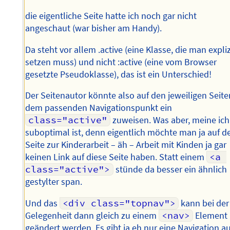
die eigentliche Seite hatte ich noch gar nicht
angeschaut (war bisher am Handy).
Da steht vor allem .active (eine Klasse, die man expliz
setzen muss) und nicht :active (eine vom Browser
gesetzte Pseudoklasse), das ist ein Unterschied!
Der Seitenautor könnte also auf den jeweiligen Seite
dem passenden Navigationspunkt ein
class="active"
zuweisen. Was aber, meine ich
suboptimal ist, denn eigentlich möchte man ja auf d
Seite zur Kinderarbeit – äh – Arbeit mit Kinden ja gar
keinen Link auf diese Seite haben. Statt einem
<a 
class="active">
stünde da besser ein ähnlich
gestylter span.
Und das
<div class="topnav">
kann bei der
Gelegenheit dann gleich zu einem
<nav>
Element
geändert werden. Es gibt ja eh nur eine Navigation au