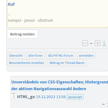
Rolf
--
sumpsi - posui - obstruxi
Beitrag melden
–
negativ 
posi
Übersicht
alle Foren
SELFHTML-Forum
anmelden
Benutzerkonto erstellen
Beitrag im Thread-Baum
Unverständnis von CSS-Eigenschaften; Hintergrun
der aktiven Navigationsauswahl ändern
HTML_go
19.12.2023 13:56
javascript
–