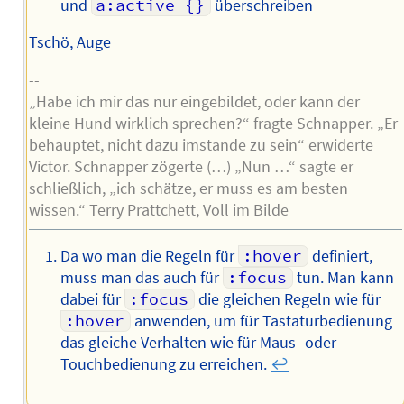
und
a:active {}
überschreiben
Tschö, Auge
--
„Habe ich mir das nur eingebildet, oder kann der
kleine Hund wirklich sprechen?“ fragte Schnapper. „Er
behauptet, nicht dazu imstande zu sein“ erwiderte
Victor. Schnapper zögerte (…) „Nun …“ sagte er
schließlich, „ich schätze, er muss es am besten
wissen.“ Terry Prattchett, Voll im Bilde
Da wo man die Regeln für
:hover
definiert,
muss man das auch für
:focus
tun. Man kann
dabei für
:focus
die gleichen Regeln wie für
:hover
anwenden, um für Tastaturbedienung
das gleiche Verhalten wie für Maus- oder
Touchbedienung zu erreichen.
↩︎