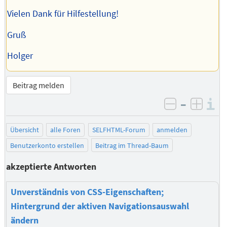
Vielen Dank für Hilfestellung!
Gruß
Holger
Beitrag melden
–
I
negativ be
posit
Übersicht
alle Foren
SELFHTML-Forum
anmelden
Benutzerkonto erstellen
Beitrag im Thread-Baum
akzeptierte Antworten
Unverständnis von CSS-Eigenschaften;
Hintergrund der aktiven Navigationsauswahl
ändern