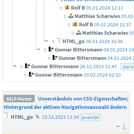
Rolf B
05.01.2024 12:11
0
Matthias Scharwies
05.01
0
Rolf B
05.01.2024 12:37
0
Matthias Scharwies
05
0
HTML_go
06.01.2024 16:36
0
Gunnar Bittersmann
04.01.2024 1
0
Gunnar Bittersmann
04.01.2024 
0
Gunnar Bittersmann
26.12.2023 11:47
0
star t
Gunnar Bittersmann
10.02.2024 02:33
0
Unverständnis von CSS-Eigenschaften;
SELF-Forum
Hintergrund der aktiven Navigationsauswahl ändern
Homepage
HTML_go
19.12.2023 11:34
javascript
des
–
I
Autors