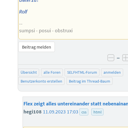
Rolf
--
sumpsi - posui - obstruxi
Beitrag melden
–
negat
Übersicht
alle Foren
SELFHTML-Forum
anmelden
Benutzerkonto erstellen
Beitrag im Thread-Baum
Flex zeigt alles untereinander statt nebenaina
hegi108
11.09.2023 17:03
css
html