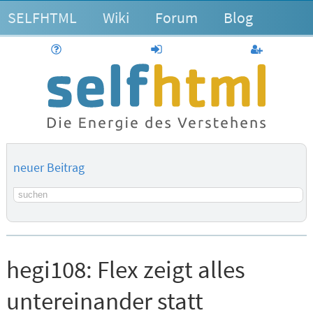
SELFHTML
Wiki
Forum
Blog
Hilfe
anmelden
Benutzerk
neuer Beitrag
Suchbegriff
hegi108:
Flex zeigt alles
untereinander statt