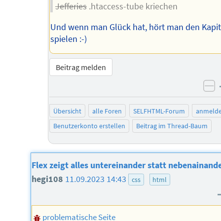
Jefferies
.htaccess-tube kriechen
Und wenn man Glück hat, hört man den Kapit
spielen :-)
Beitrag melden
ne
Übersicht
alle Foren
SELFHTML-Forum
anmeld
Benutzerkonto erstellen
Beitrag im Thread-Baum
Flex zeigt alles untereinander statt nebenainand
hegi108
11.09.2023 14:43
css
html
problematische Seite