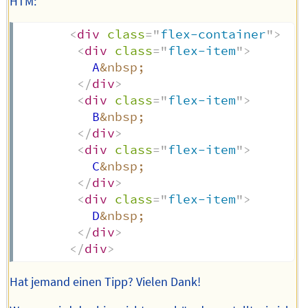
HTM:
<
div
class
=
"
flex-container
"
>
<
div
class
=
"
flex-item
"
>
          A
&nbsp;
</
div
>
<
div
class
=
"
flex-item
"
>
          B
&nbsp;
</
div
>
<
div
class
=
"
flex-item
"
>
          C
&nbsp;
</
div
>
<
div
class
=
"
flex-item
"
>
          D
&nbsp;
</
div
>
</
div
>
Hat jemand einen Tipp? Vielen Dank!