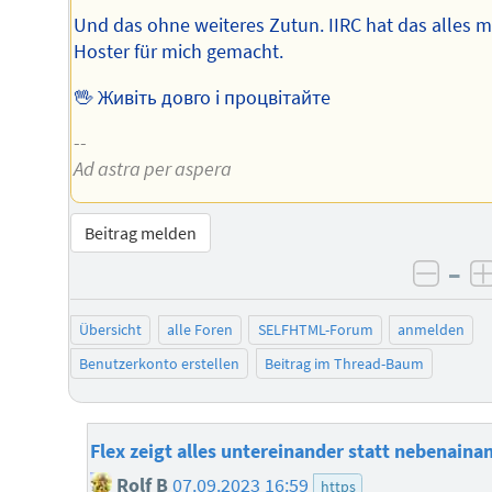
Und das ohne weiteres Zutun. IIRC hat das alles m
Hoster für mich gemacht.
🖖 Живіть довго і процвітайте
--
Ad astra per aspera
Beitrag melden
–
negat
Übersicht
alle Foren
SELFHTML-Forum
anmelden
Benutzerkonto erstellen
Beitrag im Thread-Baum
Flex zeigt alles untereinander statt nebenaina
Rolf B
07.09.2023 16:59
https