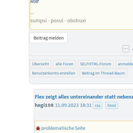
Rolf
--
sumpsi - posui - obstruxi
Beitrag melden
ne
Übersicht
alle Foren
SELFHTML-Forum
anmeld
Benutzerkonto erstellen
Beitrag im Thread-Baum
Flex zeigt alles untereinander statt nebe
hegi108
11.09.2023 18:31
css
html
problematische Seite