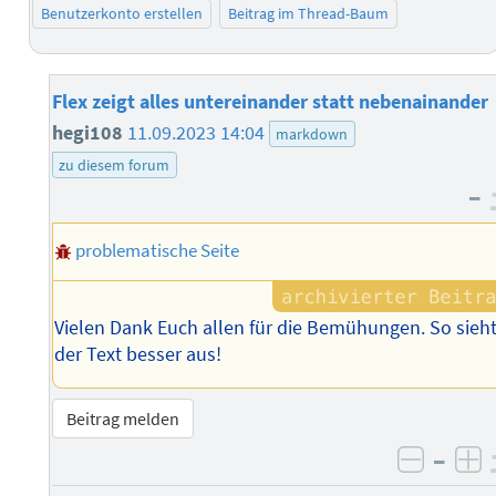
Benutzerkonto erstellen
Beitrag im Thread-Baum
Flex zeigt alles untereinander statt nebenainander
hegi108
11.09.2023 14:04
markdown
zu diesem forum
–
problematische Seite
Vielen Dank Euch allen für die Bemühungen. So sieh
der Text besser aus!
Beitrag melden
–
negati
po