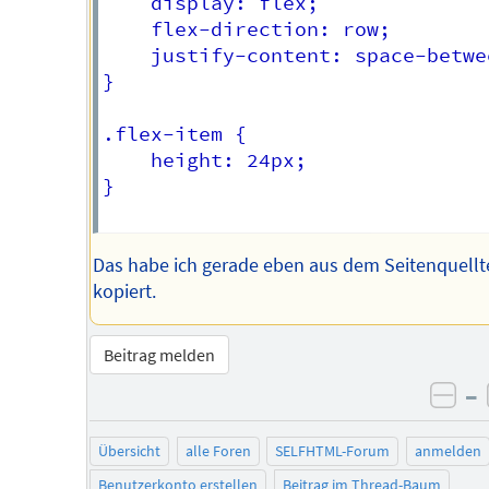
    display: flex;

	flex-direction: row;	

    justify-content: space-betwe
}

.flex-item {

	height: 24px;

}

Das habe ich gerade eben aus dem Seitenquellt
kopiert.
Beitrag melden
–
neg
Übersicht
alle Foren
SELFHTML-Forum
anmelden
Benutzerkonto erstellen
Beitrag im Thread-Baum