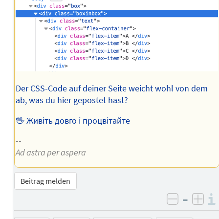
Der CSS-Code auf deiner Seite weicht wohl von dem
ab, was du hier gepostet hast?
🖖 Живіть довго і процвітайте
--
Ad astra per aspera
Beitrag melden
–
negativ 
posi