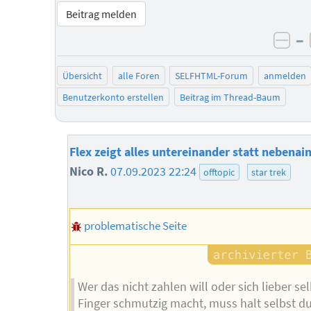
Beitrag melden
–
neg
Übersicht
alle Foren
SELFHTML-Forum
anmelden
Benutzerkonto erstellen
Beitrag im Thread-Baum
Flex zeigt alles untereinander statt nebenai
Nico R.
07.09.2023 22:24
offtopic
star trek
problematische Seite
Wer das nicht zahlen will oder sich lieber sel
Finger schmutzig macht, muss halt selbst du