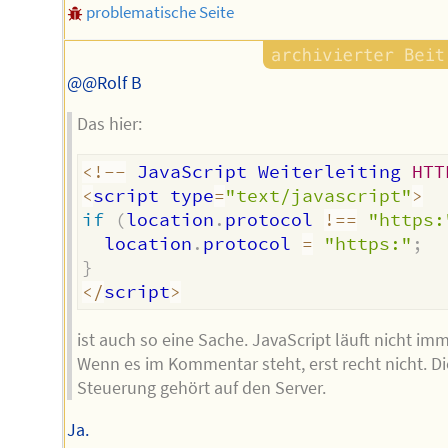
problematische Seite
@@Rolf B
Das hier:
<
!
--
 JavaScript Weiterleiting 
HTT
<
script type
=
"text/javascript"
>
if
(
location
.
protocol 
!==
"https:
  location
.
protocol 
=
"https:"
;
}
<
/
script
>
ist auch so eine Sache. JavaScript läuft nicht imm
Wenn es im Kommentar steht, erst recht nicht. D
Steuerung gehört auf den Server.
Ja.