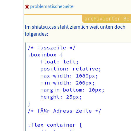
problematische Seite
Im shiatsu.css steht ziemlich weit unten doch
folgendes:
/* Fusszeile */

.boxinbox {

    float: left;

    position: relative;

    max-width: 1080px;

    min-width: 200px;

    margin-bottom: 10px;

	height: 25px;

}

/* fÃ¼r Adress-Zeile */

.flex-container {
