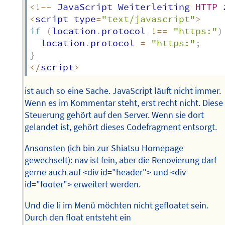
<
!
--
 JavaScript Weiterleiting 
HTTP
 
<
script type
=
"text/javascript"
>
if
(
location
.
protocol 
!==
"https:"
)
  location
.
protocol 
=
"https:"
;
}
<
/
script
>
ist auch so eine Sache. JavaScript läuft nicht immer.
Wenn es im Kommentar steht, erst recht nicht. Diese
Steuerung gehört auf den Server. Wenn sie dort
gelandet ist, gehört dieses Codefragment entsorgt.
Ansonsten (ich bin zur Shiatsu Homepage
gewechselt): nav ist fein, aber die Renovierung darf
gerne auch auf <div id="header"> und <div
id="footer"> erweitert werden.
Und die li im Menü möchten nicht gefloatet sein.
Durch den float entsteht ein