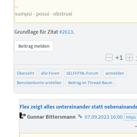
--
sumpsi - posui - obstruxi
Grundlage für Zitat
#2613
.
Beitrag melden
+1
negativ 
po
Übersicht
alle Foren
SELFHTML-Forum
anmelden
Benutzerkonto erstellen
Beitrag im Thread-Baum
Flex zeigt alles untereinander statt nebenainand
Homepage
Gunnar Bittersmann
07.09.2023 16:00
https
des
Autors