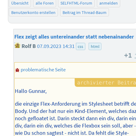
Übersicht
alle Foren
SELFHTML-Forum
anmelden
Benutzerkonto erstellen
Beitrag im Thread-Baum
Flex zeigt alles untereinander statt nebenainander
Rolf B
07.09.2023 14:31
css
html
+1
problematische Seite
Hallo Gunnar,
die einzige Flex-Anforderung im Stylesheet betrifft d
Body. Und der hat nur ein Kind-Element, welches da
noch gefloatet ist. Darin steckt dann ein div, darin ei
div, darin ein div, welches die Flexbox sein soll, aber 
wie Du schon sagtest - nicht ist. Da fehlt die Style-