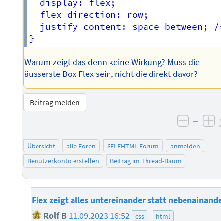
  display: flex;

  flex-direction: row;	

  justify-content: space-between; /
Warum zeigt das denn keine Wirkung? Muss die
äusserste Box Flex sein, nicht die direkt davor?
Beitrag melden
–
negati
po
Übersicht
alle Foren
SELFHTML-Forum
anmelden
Benutzerkonto erstellen
Beitrag im Thread-Baum
Flex zeigt alles untereinander statt nebenainand
Rolf B
11.09.2023 16:52
css
html