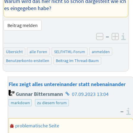
Warum wird das hier nicht so schön dargestellt wie ich
es eingegeben habe?
Beitrag melden
–
I
negativ be
posit
Übersicht
alle Foren
SELFHTML-Forum
anmelden
Benutzerkonto erstellen
Beitrag im Thread-Baum
Flex zeigt alles untereinander statt nebenainander
Homepage
Gunnar Bittersmann
07.09.2023 13:04
des
markdown
zu diesem forum
Autors
–
problematische Seite