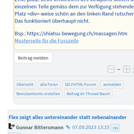
einzelnen Teile gemäss dem zur Verfügung stehend
Platz <div>-weise schön an den linken Rand rutschen
Das funktioniert überhaupt nicht.
Bsp.: https://shiatsu-bewegung.ch/massagen.htm
Musterseite für die Fusszeile
Beitrag melden
–
negati
po
Übersicht
alle Foren
SELFHTML-Forum
anmelden
Benutzerkonto erstellen
Beitrag im Thread-Baum
Flex zeigt alles untereinander statt nebenainander
Homepage
Gunnar Bittersmann
07.09.2023 13:15
css
des