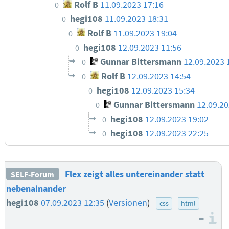
Rolf B
11.09.2023 17:16
0
hegi108
11.09.2023 18:31
0
Rolf B
11.09.2023 19:04
0
hegi108
12.09.2023 11:56
0
Gunnar Bittersmann
12.09.2023 
0
Rolf B
12.09.2023 14:54
0
hegi108
12.09.2023 15:34
0
Gunnar Bittersmann
12.09.20
0
hegi108
12.09.2023 19:02
0
hegi108
12.09.2023 22:25
0
Flex zeigt alles untereinander statt
SELF-Forum
nebenainander
hegi108
07.09.2023 12:35
(
Versionen
)
css
html
–
I