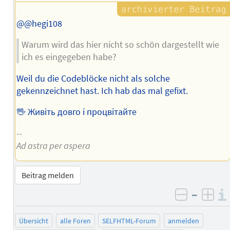
@@hegi108
Warum wird das hier nicht so schön dargestellt wie
ich es eingegeben habe?
Weil du die Codeblöcke nicht als solche
gekennzeichnet hast. Ich hab das mal gefixt.
🖖 Живіть довго і процвітайте
--
Ad astra per aspera
Beitrag melden
–
negativ 
posi
Übersicht
alle Foren
SELFHTML-Forum
anmelden