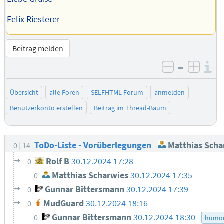
Felix Riesterer
Beitrag melden
–
I
negativ be
posit
Übersicht
alle Foren
SELFHTML-Forum
anmelden
Benutzerkonto erstellen
Beitrag im Thread-Baum
ToDo-Liste - Vorüberlegungen
Matthias Scha
0
14
Rolf B
30.12.2024 17:28
0
Matthias Scharwies
30.12.2024 17:35
0
Gunnar Bittersmann
30.12.2024 17:39
0
MudGuard
30.12.2024 18:16
0
Gunnar Bittersmann
30.12.2024 18:30
0
humo