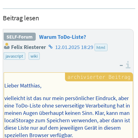
Beitrag lesen
Warum ToDo-Liste?
SELF-Forum
Homepage
Felix Riesterer
12.01.2025 18:29
html
des
javascript
wiki
Autors
–
I
Lieber Matthias,
vielleicht ist das nur mein persönlicher Eindruck, aber
eine ToDo-Liste ohne serverseitige Verarbeitung hat in
meinen Augen überhaupt keinen Sinn. Klar, kann man
localStorage zum Speichern verwenden, aber dann ist
diese Liste nur auf dem jeweiligen Gerät in diesem
speziellen Browser verfügbar.