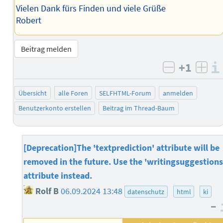
Vielen Dank fürs Finden und viele Grüße
Robert
Beitrag melden
+1
negativ b
posi
Übersicht
alle Foren
SELFHTML-Forum
anmelden
Benutzerkonto erstellen
Beitrag im Thread-Baum
[Deprecation]The 'textprediction' attribute will be
removed in the future. Use the 'writingsuggestions
attribute instead.
Rolf B
06.09.2024 13:48
datenschutz
html
ki
–