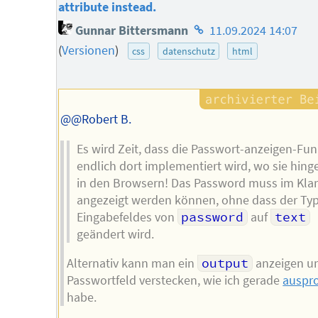
attribute instead.
Homepage
Gunnar Bittersmann
11.09.2024 14:07
des
(
Versionen
)
css
datenschutz
html
Autors
@@Robert B.
Es wird Zeit, dass die Passwort-anzeigen-Fun
endlich dort implementiert wird, wo sie hing
in den Browsern! Das Password muss im Klar
angezeigt werden können, ohne dass der Ty
Eingabefeldes von
password
auf
text
geändert wird.
Alternativ kann man ein
output
anzeigen u
Passwortfeld verstecken, wie ich gerade
auspro
habe.