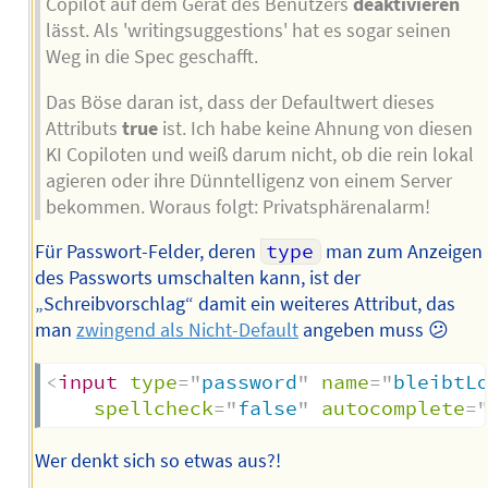
Copilot auf dem Gerät des Benutzers
deaktivieren
lässt. Als 'writingsuggestions' hat es sogar seinen
Weg in die Spec geschafft.
Das Böse daran ist, dass der Defaultwert dieses
Attributs
true
ist. Ich habe keine Ahnung von diesen
KI Copiloten und weiß darum nicht, ob die rein lokal
agieren oder ihre Dünntelligenz von einem Server
bekommen. Woraus folgt: Privatsphärenalarm!
Für Passwort-Felder, deren
type
man zum Anzeigen
des Passworts umschalten kann, ist der
„Schreibvorschlag“ damit ein weiteres Attribut, das
man
zwingend als Nicht-Default
angeben muss 😕
<
input
type
=
"
password
"
name
=
"
bleibtL
spellcheck
=
"
false
"
autocomplete
=
Wer denkt sich so etwas aus?!