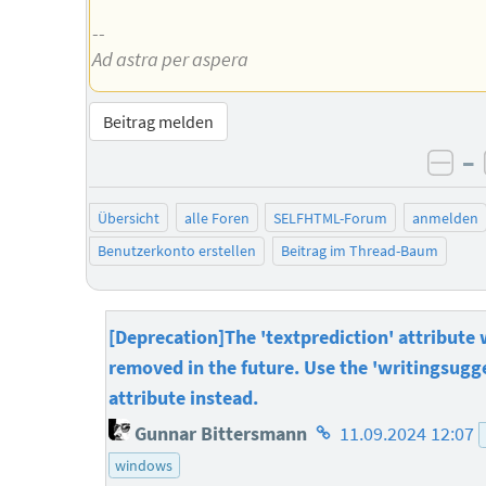
--
Ad astra per aspera
Beitrag melden
–
neg
Übersicht
alle Foren
SELFHTML-Forum
anmelden
Benutzerkonto erstellen
Beitrag im Thread-Baum
[Deprecation]The 'textprediction' attribute w
removed in the future. Use the 'writingsugg
attribute instead.
Homepage
Gunnar Bittersmann
11.09.2024 12:07
des
windows