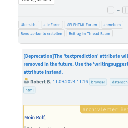
–
negat
Übersicht
alle Foren
SELFHTML-Forum
anmelden
Benutzerkonto erstellen
Beitrag im Thread-Baum
[Deprecation]The 'textprediction' attribute wil
removed in the future. Use the 'writingsugges
attribute instead.
Robert B.
11.09.2024 11:16
browser
datensch
html
Moin Rolf,