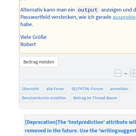
Alternativ kann man ein
output
anzeigen und 
Passwortfeld verstecken, wie ich gerade
ausprobie
habe.
Viele Grüße
Robert
Beitrag melden
–
negat
Übersicht
alle Foren
SELFHTML-Forum
anmelden
Benutzerkonto erstellen
Beitrag im Thread-Baum
[Deprecation]The 'textprediction' attribute wil
removed in the future. Use the 'writingsugges