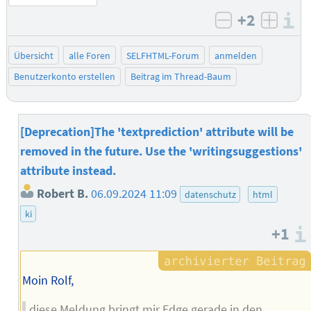
+2
I
negativ bew
posit
Übersicht
alle Foren
SELFHTML-Forum
anmelden
Benutzerkonto erstellen
Beitrag im Thread-Baum
[Deprecation]The 'textprediction' attribute will be
removed in the future. Use the 'writingsuggestions'
attribute instead.
Robert B.
06.09.2024 11:09
datenschutz
html
ki
+1
Moin Rolf,
diese Meldung bringt mir Edge gerade in den