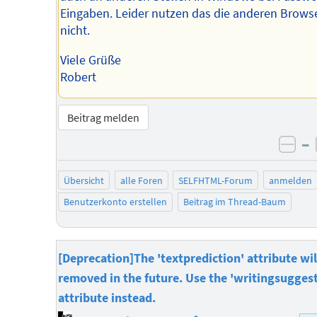
Eingaben. Leider nutzen das die anderen Brows
nicht.
Viele Grüße
Robert
Beitrag melden
–
neg
Übersicht
alle Foren
SELFHTML-Forum
anmelden
Benutzerkonto erstellen
Beitrag im Thread-Baum
[Deprecation]The 'textprediction' attribute wil
removed in the future. Use the 'writingsugges
attribute instead.
Homepage