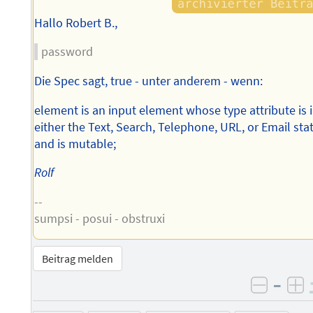
Hallo Robert B.,
password
Die Spec sagt, true - unter anderem - wenn:
element is an input element whose type attribute is 
either the Text, Search, Telephone, URL, or Email sta
and is mutable;
Rolf
--
sumpsi - posui - obstruxi
Beitrag melden
–
negati
po