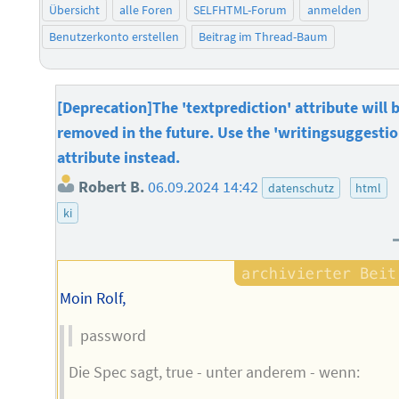
Übersicht
alle Foren
SELFHTML-Forum
anmelden
Benutzerkonto erstellen
Beitrag im Thread-Baum
[Deprecation]The 'textprediction' attribute will 
removed in the future. Use the 'writingsuggestio
attribute instead.
Robert B.
06.09.2024 14:42
datenschutz
html
ki
Moin Rolf,
password
Die Spec sagt, true - unter anderem - wenn: