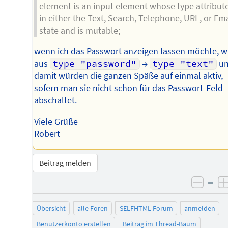
element is an input element whose type attribute
in either the Text, Search, Telephone, URL, or Ema
state and is mutable;
wenn ich das Passwort anzeigen lassen möchte, w
aus
type="password"
→
type="text"
u
damit würden die ganzen Späße auf einmal aktiv,
sofern man sie nicht schon für das Passwort-Feld
abschaltet.
Viele Grüße
Robert
Beitrag melden
–
negat
Übersicht
alle Foren
SELFHTML-Forum
anmelden
Benutzerkonto erstellen
Beitrag im Thread-Baum