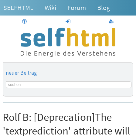
SELFHTML
Wiki
Forum
Blog
Hilfe
anmelden
Benutzerk
neuer Beitrag
Suchbegriff
Rolf B:
[Deprecation]The
'textprediction' attribute will