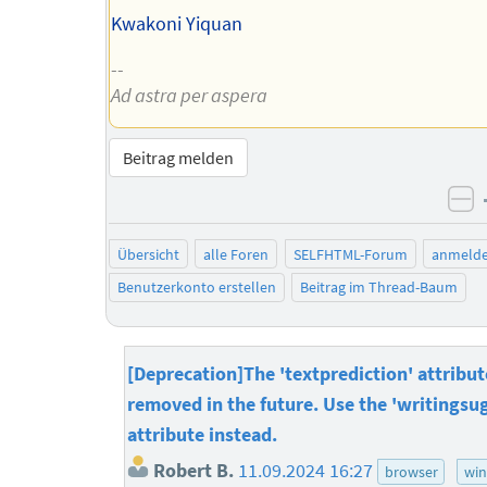
Kwakoni Yiquan
--
Ad astra per aspera
Beitrag melden
ne
Übersicht
alle Foren
SELFHTML-Forum
anmeld
Benutzerkonto erstellen
Beitrag im Thread-Baum
[Deprecation]The 'textprediction' attribut
removed in the future. Use the 'writingsu
attribute instead.
Robert B.
11.09.2024 16:27
browser
wi