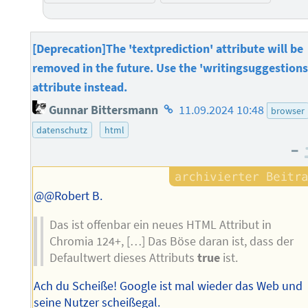
[Deprecation]The 'textprediction' attribute will be
removed in the future. Use the 'writingsuggestions
attribute instead.
Homepage
Gunnar Bittersmann
11.09.2024 10:48
browser
des
datenschutz
html
Autors
–
@@Robert B.
Das ist offenbar ein neues HTML Attribut in
Chromia 124+, […] Das Böse daran ist, dass der
Defaultwert dieses Attributs
true
ist.
Ach du Scheiße! Google ist mal wieder das Web und
seine Nutzer scheißegal.