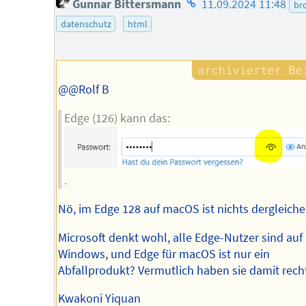
Gunnar Bittersmann
11.09.2024 11:48
br
des
datenschutz
html
Autors
@@Rolf B
Edge (126) kann das:
.
Nö, im Edge 128 auf macOS ist nichts dergleiche
Microsoft denkt wohl, alle Edge-Nutzer sind auf
Windows, und Edge für macOS ist nur ein
Abfallprodukt? Vermutlich haben sie damit recht
Kwakoni Yiquan