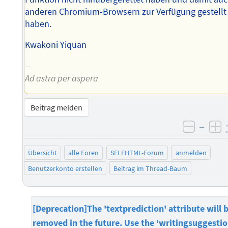
anderen Chromium-Browsern zur Verfügung gestellt
haben.
Kwakoni Yiquan
--
Ad astra per aspera
Beitrag melden
–
negati
po
Übersicht
alle Foren
SELFHTML-Forum
anmelden
Benutzerkonto erstellen
Beitrag im Thread-Baum
[Deprecation]The 'textprediction' attribute will 
removed in the future. Use the 'writingsuggestio