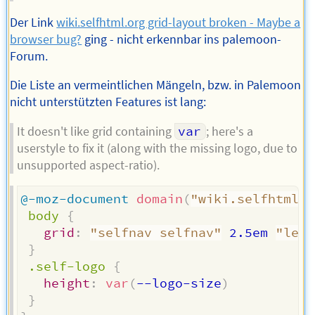
Der Link
wiki.selfhtml.org grid-layout broken - Maybe a
browser bug?
ging - nicht erkennbar ins palemoon-
Forum.
Die Liste an vermeintlichen Mängeln, bzw. in Palemoon
nicht unterstützten Features ist lang:
It doesn't like grid containing
var
; here's a
userstyle to fix it (along with the missing logo, due to
unsupported aspect-ratio).
@-moz-document
domain
(
"wiki.selfhtml.o
body
{
grid
:
"selfnav selfnav"
 2.5em 
"left
}
.self-logo
{
height
:
var
(
--logo-size
)
}