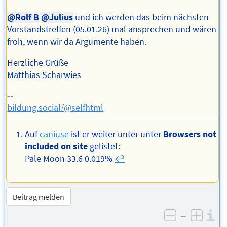
@Rolf B
@Julius
und ich werden das beim nächsten
Vorstandstreffen (05.01.26) mal ansprechen und wären
froh, wenn wir da Argumente haben.
Herzliche Grüße
Matthias Scharwies
--
bildung.social/@selfhtml
Auf
caniuse
ist er weiter unter unter
Browsers not
included on site
gelistet:
Pale Moon 33.6 0.019%
↩︎
Beitrag melden
–
I
negativ be
posit