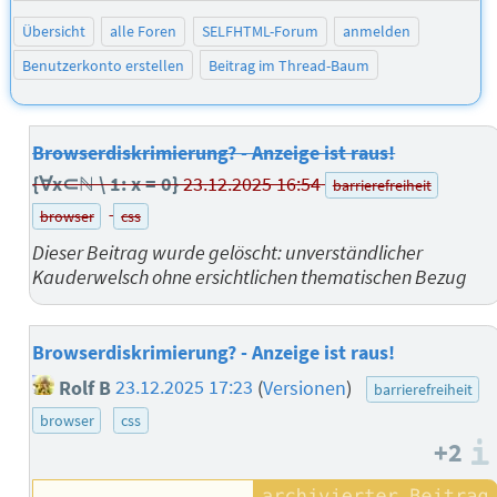
Übersicht
alle Foren
SELFHTML-Forum
anmelden
Benutzerkonto erstellen
Beitrag im Thread-Baum
Browserdiskrimierung? - Anzeige ist raus!
{∀x⊂ℕ \ 1: x = 0}
23.12.2025 16:54
barrierefreiheit
browser
css
Dieser Beitrag wurde gelöscht: unverständlicher
Kauderwelsch ohne ersichtlichen thematischen Bezug
Browserdiskrimierung? - Anzeige ist raus!
Rolf B
23.12.2025 17:23
(
Versionen
)
barrierefreiheit
browser
css
+2