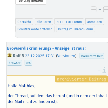
Beitrag melden
–
negat
Übersicht
alle Foren
SELFHTML-Forum
anmelden
Benutzerkonto erstellen
Beitrag im Thread-Baum
Browserdiskrimierung? - Anzeige ist raus!
Rolf B
23.12.2025 17:31
(
Versionen
)
barrierefreiheit
browser
css
–
Hallo Matthias,
der Thread, auf dem das beruht (und in dem der Inhalt
der Mail nicht zu finden ist):