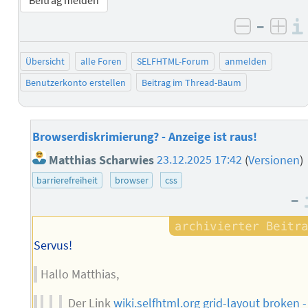
Beitrag melden
–
negativ 
posi
Übersicht
alle Foren
SELFHTML-Forum
anmelden
Benutzerkonto erstellen
Beitrag im Thread-Baum
Browserdiskrimierung? - Anzeige ist raus!
Matthias Scharwies
23.12.2025 17:42
(
Versionen
)
barrierefreiheit
browser
css
–
Servus!
Hallo Matthias,
Der Link
wiki.selfhtml.org grid-layout broken -