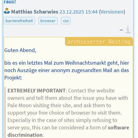
raus!
Matthias Scharwies
23.12.2025 15:44
(
Versionen
)
barrierefreiheit
browser
css
–
I
Guten Abend,
bis es ein letztes Mal zum Weihnachtsmarkt geht, hier
noch Auszüge einer anonym zugesandten Mail an das
Projekt:
EXTREMELY IMPORTANT
: Contact the website
owners and tell them about the issue you have with
Pale Moon visiting their site, and ask them to
support your free choice of browser to visit them.
Especially in the case of sites simply refusing to
serve you, this can be considered a form of
software
discrimination
.