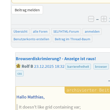
Beitrag melden
–
negati
po
Übersicht
alle Foren
SELFHTML-Forum
anmelden
Benutzerkonto erstellen
Beitrag im Thread-Baum
Browserdiskrimierung? - Anzeige ist raus!
Rolf B
23.12.2025 18:32
barrierefreiheit
browser
css
Hallo Matthias,
It doesn't like grid containing var;