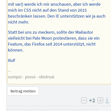
mit var() werde ich mir anschauen, aber ich werde
mich im CSS nicht auf den Stand von 2015
beschränken lassen. Den IE unterstützen wir ja auch
nicht mehr.
Statt bei uns zu meckern, sollte der Mailautor
vielleicht bei Pale Moon protestieren, dass sie ein
Feature, das Firefox seit 2014 unterstützt, nicht
können.
Rolf
--
sumpsi - posui - obstruxi
Beitrag melden
+2
negativ b
posi