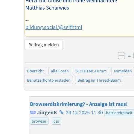
Herzliche Grüße und frohe Weihnachten!
Matthias Scharwies
--
bildung.social/@selfhtml
Beitrag melden
–
neg
Übersicht
alle Foren
SELFHTML-Forum
anmelden
Benutzerkonto erstellen
Beitrag im Thread-Baum
Browserdiskrimierung? - Anzeige ist raus!
Homepage
JürgenB
24.12.2025 11:30
barrierefreiheit
des
browser
css
Autors