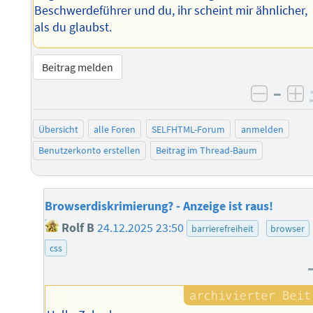
Beschwerdeführer und du, ihr scheint mir ähnlicher,
als du glaubst.
Beitrag melden
–
negati
po
Übersicht
alle Foren
SELFHTML-Forum
anmelden
Benutzerkonto erstellen
Beitrag im Thread-Baum
Browserdiskrimierung? - Anzeige ist raus!
Rolf B
24.12.2025 23:50
barrierefreiheit
browser
css