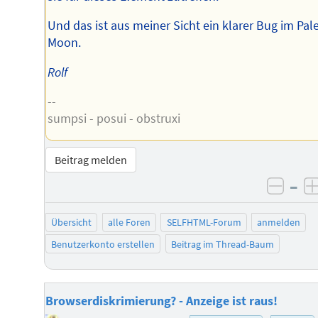
Und das ist aus meiner Sicht ein klarer Bug im Pal
Moon.
Rolf
--
sumpsi - posui - obstruxi
Beitrag melden
–
negat
Übersicht
alle Foren
SELFHTML-Forum
anmelden
Benutzerkonto erstellen
Beitrag im Thread-Baum
Browserdiskrimierung? - Anzeige ist raus!