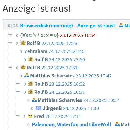
Anzeige ist raus!
Browserdiskrimierung? - Anzeige ist raus!
Ma
0
26
{∀x⊂ℕ \ 1: x = 0}
23.12.2025 16:54
0
Rolf B
23.12.2025 17:23
2
Zebraham
24.12.2025 21:40
0
Rolf B
24.12.2025 23:50
0
Rolf B
23.12.2025 17:31
0
Matthias Scharwies
23.12.2025 17:42
0
Rolf B
23.12.2025 18:32
0
Rolf B
24.12.2025 10:37
0
Matthias Scharwies
24.12.2025 10:57
0
JürgenB
24.12.2025 11:30
0
Fred
26.12.2025 12:11
1
Palemoon, Waterfox und LibreWolf
Matt
0