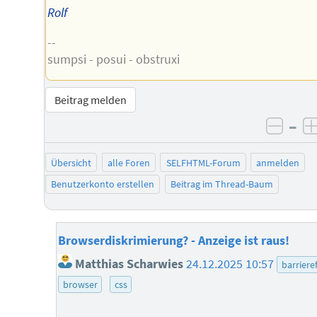
Rolf
--
sumpsi - posui - obstruxi
Beitrag melden
–
negat
Übersicht
alle Foren
SELFHTML-Forum
anmelden
Benutzerkonto erstellen
Beitrag im Thread-Baum
Browserdiskrimierung? - Anzeige ist raus!
Matthias Scharwies
24.12.2025 10:57
barrieref
browser
css