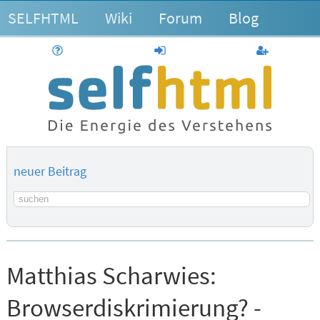
SELFHTML
Wiki
Forum
Blog
Hilfe
anmelden
Benutzerk
neuer Beitrag
Suchbegriff
Matthias Scharwies:
Browserdiskrimierung? -