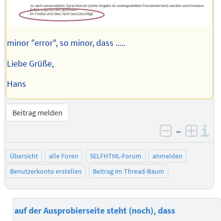
minor "error", so minor, dass .....
Liebe Grüße,
Hans
Beitrag melden
–
I
negativ be
posit
Übersicht
alle Foren
SELFHTML-Forum
anmelden
Benutzerkonto erstellen
Beitrag im Thread-Baum
auf der Ausprobierseite steht (noch), dass