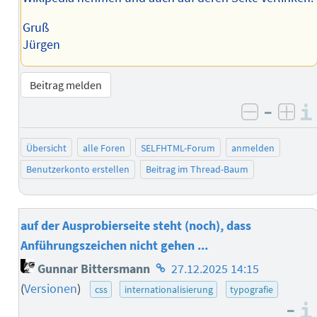
Gruß
Jürgen
Beitrag melden
–
negativ 
posi
Übersicht
alle Foren
SELFHTML-Forum
anmelden
Benutzerkonto erstellen
Beitrag im Thread-Baum
auf der Ausprobierseite steht (noch), dass
Anführungszeichen nicht gehen ...
Homepage
Gunnar Bittersmann
27.12.2025 14:15
des
(
Versionen
)
css
internationalisierung
typografie
Autors
–