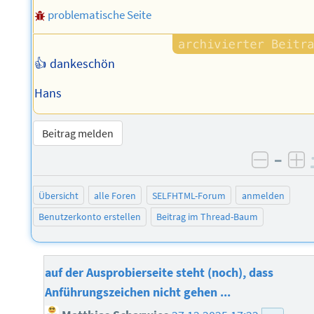
problematische Seite
👍 dankeschön
Hans
Beitrag melden
–
negati
po
Übersicht
alle Foren
SELFHTML-Forum
anmelden
Benutzerkonto erstellen
Beitrag im Thread-Baum
auf der Ausprobierseite steht (noch), dass
Anführungszeichen nicht gehen ...