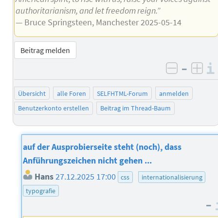
authoritarianism, and let freedom reign.”
— Bruce Springsteen, Manchester 2025-05-14
Beitrag melden
–
negativ 
posi
Übersicht
alle Foren
SELFHTML-Forum
anmelden
Benutzerkonto erstellen
Beitrag im Thread-Baum
auf der Ausprobierseite steht (noch), dass
Anführungszeichen nicht gehen ...
Hans
27.12.2025 17:00
css
internationalisierung
typografie
–