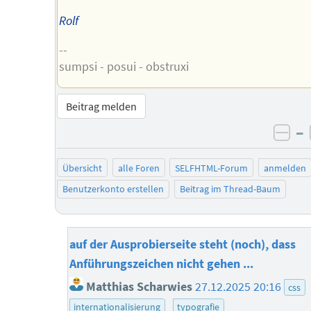
Rolf
--
sumpsi - posui - obstruxi
Beitrag melden
–
neg
Übersicht
alle Foren
SELFHTML-Forum
anmelden
Benutzerkonto erstellen
Beitrag im Thread-Baum
auf der Ausprobierseite steht (noch), dass
Anführungszeichen nicht gehen ...
Matthias Scharwies
27.12.2025 20:16
css
internationalisierung
typografie