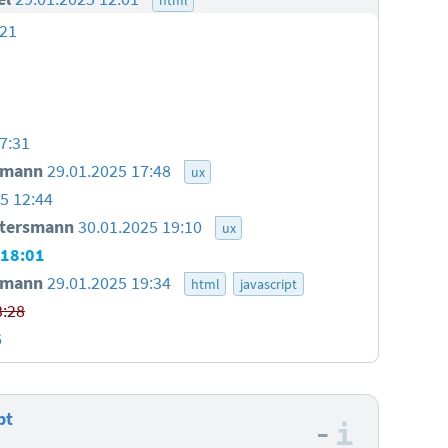
:21
7:31
smann
29.01.2025 17:48
ux
5 12:44
ttersmann
30.01.2025 19:10
ux
 18:01
smann
29.01.2025 19:34
html
javascript
3:28
6
pt
–
Informa