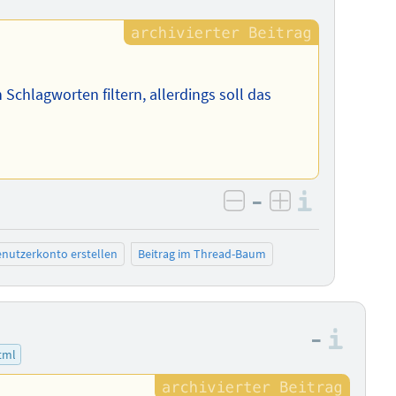
 Schlagworten filtern, allerdings soll das
–
Informa
negativ bewerten
positiv bewe
nutzerkonto erstellen
Beitrag im Thread-Baum
–
Info
tml