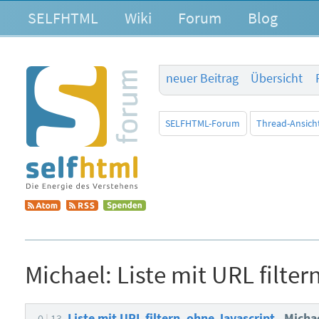
SELFHTML
Wiki
Forum
Blog
neuer Beitrag
Übersicht
SELFHTML-Forum
Thread-Ansich
Michael:
Liste mit URL filter
Liste mit URL filtern, ohne Javascript
Micha
0
13