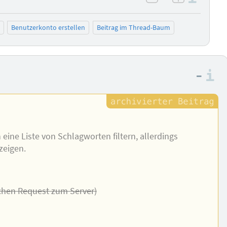
negativ bewer
positiv b
Benutzerkonto erstellen
Beitrag im Thread-Baum
–
I
eine Liste von Schlagworten filtern, allerdings
zeigen.
lichen Request zum Server)