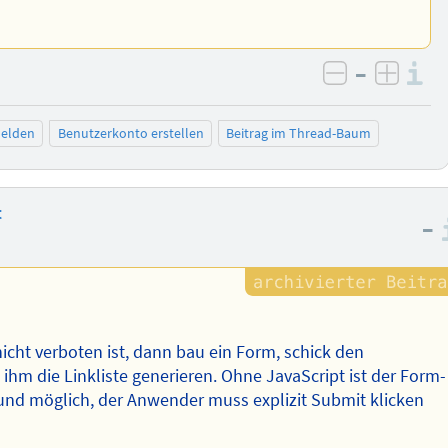
–
I
negativ be
posit
elden
Benutzerkonto erstellen
Beitrag im Thread-Baum
t
–
icht verboten ist, dann bau ein Form, schick den
ihm die Linkliste generieren. Ohne JavaScript ist der Form-
rund möglich, der Anwender muss explizit Submit klicken