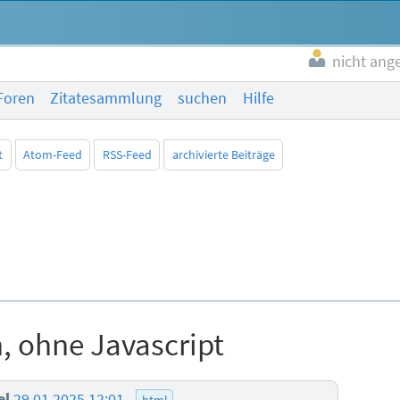
nicht ang
Foren
Zitatesammlung
suchen
Hilfe
t
Atom-Feed
RSS-Feed
archivierte Beiträge
n, ohne Javascript
el
29.01.2025 12:01
html