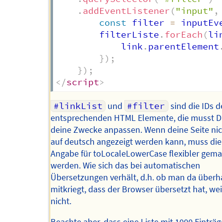
.
addEventListener
(
"input"
,
const
 filter 
=
 inputEv
		filterListe
.
forEach
(
li
			link
.
parentElement
}
)
;
}
)
;
</
script
>
#linkList
und
#filter
sind die IDs d
entsprechenden HTML Elemente, die musst D
deine Zwecke anpassen. Wenn deine Seite nic
auf deutsch angezeigt werden kann, muss die
Angabe für toLocaleLowerCase flexibler gem
werden. Wie sich das bei automatischen
Übersetzungen verhält, d.h. ob man da über
mitkriegt, dass der Browser übersetzt hat, wei
nicht.
Beachte aber, dass eine Liste mit 1000 Einträ