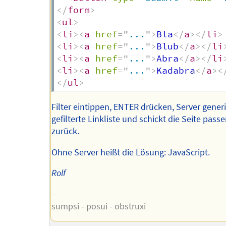
</
form
>
<
ul
>
<
li
>
<
a
href
=
"
...
"
>
Bla
</
a
>
</
li
>
<
li
>
<
a
href
=
"
...
"
>
Blub
</
a
>
</
li
<
li
>
<
a
href
=
"
...
"
>
Abra
</
a
>
</
li
<
li
>
<
a
href
=
"
...
"
>
Kadabra
</
a
>
<
</
ul
>
Filter eintippen, ENTER drücken, Server generi
gefilterte Linkliste und schickt die Seite pass
zurück.
Ohne Server heißt die Lösung: JavaScript.
Rolf
--
sumpsi - posui - obstruxi