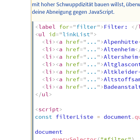
mit hoher Schwuppdizität bauen willst, über
deine Abneigung gegen JavaScript.
<
label
for
=
"
filter
"
>
Filter: 
</
<
ul
id
=
"
linkList
"
>
<
li
>
<
a
href
=
"
...
"
>
Alpenhütte
<
li
>
<
a
href
=
"
...
"
>
Altenheim
<
<
li
>
<
a
href
=
"
...
"
>
Altersheim
<
li
>
<
a
href
=
"
...
"
>
Altglascon
<
li
>
<
a
href
=
"
...
"
>
Altkleider
<
li
>
<
a
href
=
"
...
"
>
Altstoffsa
<
li
>
<
a
href
=
"
...
"
>
Badeanstal
</
ul
>
<
script
>
const
 filterListe 
=
 document
.
q
document

.
querySelector
(
"#filter"
)