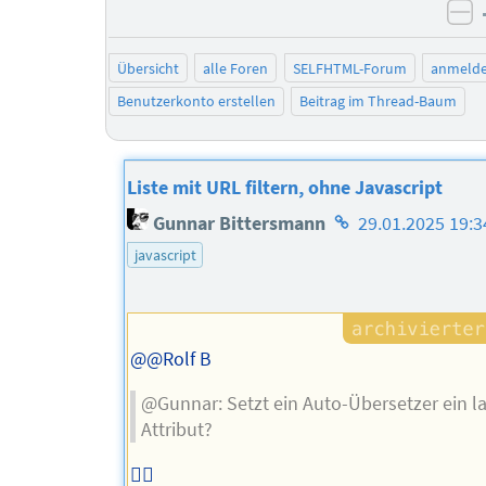
ne
Übersicht
alle Foren
SELFHTML-Forum
anmeld
Benutzerkonto erstellen
Beitrag im Thread-Baum
Liste mit URL filtern, ohne Javascript
Homepage
Gunnar Bittersmann
29.01.2025 19:3
des
javascript
Autors
@@Rolf B
@Gunnar: Setzt ein Auto-Übersetzer ein l
Attribut?
🤷‍♂️