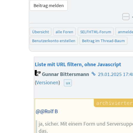
Beitrag melden
ne
Übersicht
alle Foren
SELFHTML-Forum
anmeld
Benutzerkonto erstellen
Beitrag im Thread-Baum
Liste mit URL filtern, ohne Javascript
Homepage
Gunnar Bittersmann
29.01.2025 17:4
des
(
Versionen
)
ux
Autors
@@Rolf B
ja, sicher. Mit einem Form und Serversupp
das.