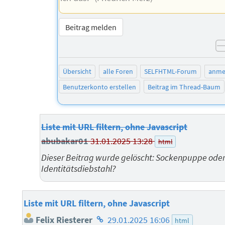
Beitrag melden
Übersicht
alle Foren
SELFHTML-Forum
anme
Benutzerkonto erstellen
Beitrag im Thread-Baum
Liste mit URL filtern, ohne Javascript
abubakar01
31.01.2025 13:28
html
Dieser Beitrag wurde gelöscht: Sockenpuppe ode
Identitätsdiebstahl?
Liste mit URL filtern, ohne Javascript
Homepage
Felix Riesterer
29.01.2025 16:06
html