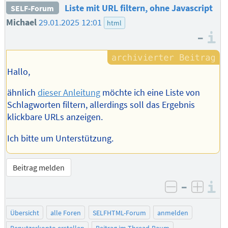
Liste mit URL filtern, ohne Javascript
SELF-Forum
Michael
29.01.2025 12:01
html
–
I
Hallo,
ähnlich
dieser Anleitung
möchte ich eine Liste von
Schlagworten filtern, allerdings soll das Ergebnis
klickbare URLs anzeigen.
Ich bitte um Unterstützung.
Beitrag melden
–
I
negativ be
posit
Übersicht
alle Foren
SELFHTML-Forum
anmelden