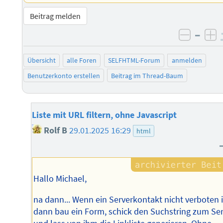
Beitrag melden
–
negati
po
Übersicht
alle Foren
SELFHTML-Forum
anmelden
Benutzerkonto erstellen
Beitrag im Thread-Baum
Liste mit URL filtern, ohne Javascript
Rolf B
29.01.2025 16:29
html
Hallo Michael,
na dann... Wenn ein Serverkontakt nicht verboten i
dann bau ein Form, schick den Suchstring zum Se