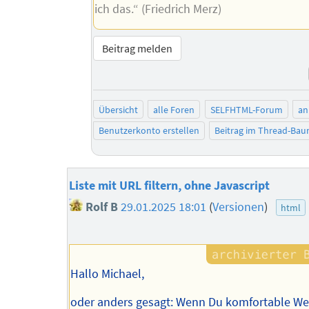
ich das.“ (Friedrich Merz)
Beitrag melden
Übersicht
alle Foren
SELFHTML-Forum
an
Benutzerkonto erstellen
Beitrag im Thread-Ba
Liste mit URL filtern, ohne Javascript
Rolf B
29.01.2025 18:01
(
Versionen
)
html
Hallo Michael,
oder anders gesagt: Wenn Du komfortable We