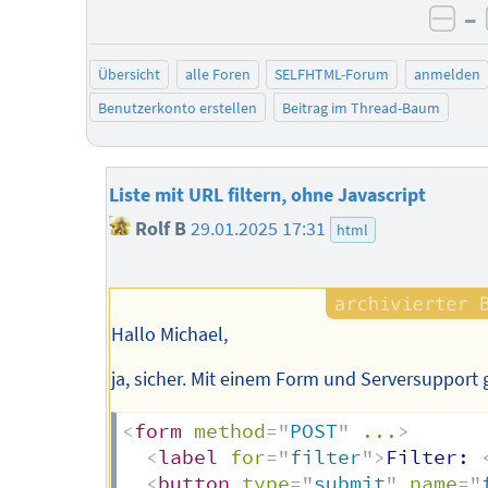
–
neg
Übersicht
alle Foren
SELFHTML-Forum
anmelden
Benutzerkonto erstellen
Beitrag im Thread-Baum
Liste mit URL filtern, ohne Javascript
Rolf B
29.01.2025 17:31
html
Hallo Michael,
ja, sicher. Mit einem Form und Serversupport 
<
form
method
=
"
POST
"
...
>
<
label
for
=
"
filter
"
>
Filter: 
<
button
type
=
"
submit
"
name
=
"