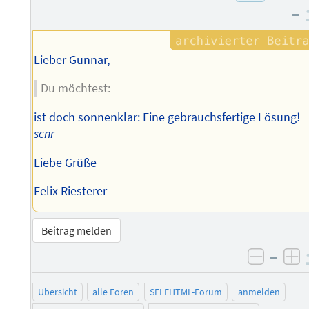
des
–
Autors
Lieber Gunnar,
Du möchtest:
ist doch sonnenklar: Eine gebrauchsfertige Lösung!
scnr
Liebe Grüße
Felix Riesterer
Beitrag melden
–
negati
po
Übersicht
alle Foren
SELFHTML-Forum
anmelden