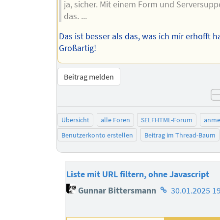
ja, sicher. Mit einem Form und Serversupp
das. ...
Das ist besser als das, was ich mir erhofft h
Großartig!
Beitrag melden
Übersicht
alle Foren
SELFHTML-Forum
anme
Benutzerkonto erstellen
Beitrag im Thread-Baum
Liste mit URL filtern, ohne Javascript
Homepage
Gunnar Bittersmann
30.01.2025 1
des
Autors