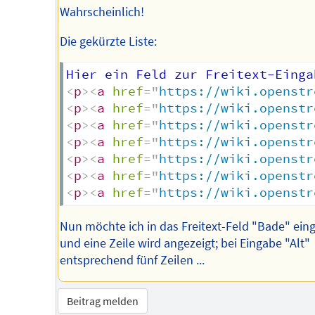
Wahrscheinlich!
Die gekürzte Liste:
<
p
>
<
a
href
=
"
https://wiki.openstr
<
p
>
<
a
href
=
"
https://wiki.openstr
<
p
>
<
a
href
=
"
https://wiki.openstr
<
p
>
<
a
href
=
"
https://wiki.openstr
<
p
>
<
a
href
=
"
https://wiki.openstr
<
p
>
<
a
href
=
"
https://wiki.openstr
<
p
>
<
a
href
=
"
https://wiki.openstr
Nun möchte ich in das Freitext-Feld "Bade" ein
und eine Zeile wird angezeigt; bei Eingabe "Alt"
entsprechend fünf Zeilen ...
Beitrag melden