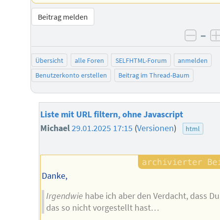
Beitrag melden
–
negat
Übersicht
alle Foren
SELFHTML-Forum
anmelden
Benutzerkonto erstellen
Beitrag im Thread-Baum
Liste mit URL filtern, ohne Javascript
Michael
29.01.2025 17:15
(
Versionen
)
html
Danke,
Irgendwie
habe ich aber den Verdacht, dass Du
das so nicht vorgestellt hast…