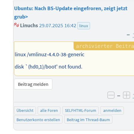
Ubuntu: Nach BS-Update eingefroren, zeigt jetzt
grub>
Linuchs
29.07.2025 16:42
linux
–
linux /vmlinuz-4.4.0-38-generic
disk `(hd0,1)/boot' not found.
Beitrag melden
–
negati
po
Übersicht
alle Foren
SELFHTML-Forum
anmelden
Benutzerkonto erstellen
Beitrag im Thread-Baum