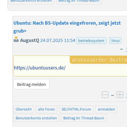
Benutzerkonto erstellen
Beitrag im Thread-Baum
Ubuntu: Nach BS-Update eingefroren, zeigt jetzt
grub>
AugustQ
24.07.2025 11:54
betriebssystem
linux
–
https://ubuntuusers.de/
Beitrag melden
–
negati
po
Übersicht
alle Foren
SELFHTML-Forum
anmelden
Benutzerkonto erstellen
Beitrag im Thread-Baum