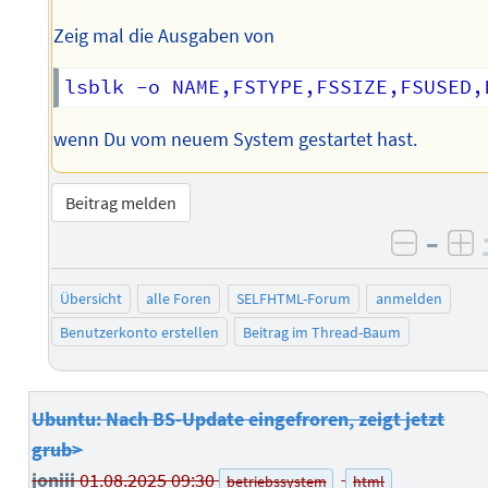
Zeig mal die Ausgaben von
wenn Du vom neuem System gestartet hast.
Beitrag melden
–
negati
po
Übersicht
alle Foren
SELFHTML-Forum
anmelden
Benutzerkonto erstellen
Beitrag im Thread-Baum
Ubuntu: Nach BS-Update eingefroren, zeigt jetzt
grub>
joniii
01.08.2025 09:30
betriebssystem
html