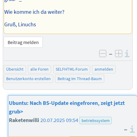
Wie komme ich da weiter?
Gruß, Linuchs
Beitrag melden
–
I
negativ be
posit
Übersicht
alle Foren
SELFHTML-Forum
anmelden
Benutzerkonto erstellen
Beitrag im Thread-Baum
Ubuntu: Nach BS-Update eingefroren, zeigt jetzt
grub>
Raketenwilli
20.07.2025 09:54
betriebssystem
–