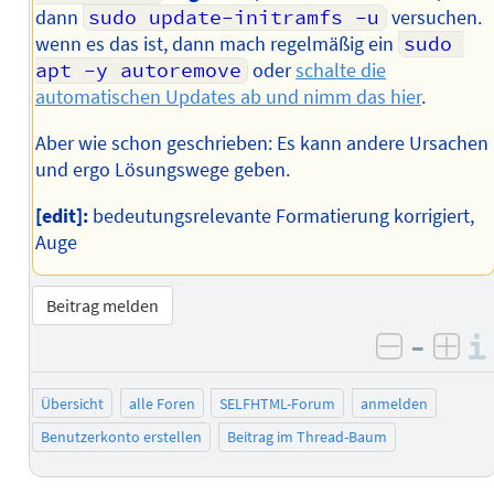
dann
sudo update-initramfs -u
versuchen.
wenn es das ist, dann mach regelmäßig ein
sudo 
apt -y autoremove
oder
schalte die
automatischen Updates ab und nimm das hier
.
Aber wie schon geschrieben: Es kann andere Ursachen
und ergo Lösungswege geben.
[edit]:
bedeutungsrelevante Formatierung korrigiert,
Auge
Beitrag melden
–
negativ 
posi
Übersicht
alle Foren
SELFHTML-Forum
anmelden
Benutzerkonto erstellen
Beitrag im Thread-Baum