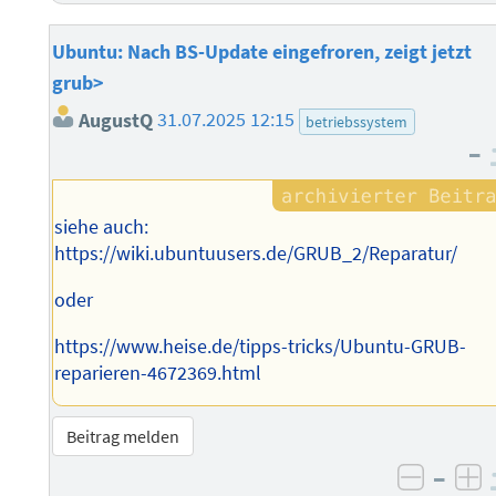
Ubuntu: Nach BS-Update eingefroren, zeigt jetzt
grub>
AugustQ
31.07.2025 12:15
betriebssystem
–
siehe auch:
https://wiki.ubuntuusers.de/GRUB_2/Reparatur/
oder
https://www.heise.de/tipps-tricks/Ubuntu-GRUB-
reparieren-4672369.html
Beitrag melden
–
negati
po