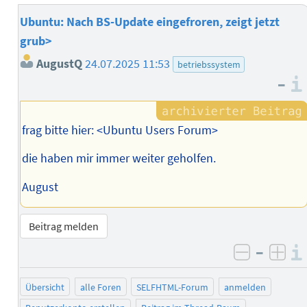
Ubuntu: Nach BS-Update eingefroren, zeigt jetzt
grub>
AugustQ
24.07.2025 11:53
betriebssystem
–
frag bitte hier: <Ubuntu Users Forum>
die haben mir immer weiter geholfen.
August
Beitrag melden
–
negativ 
posi
Übersicht
alle Foren
SELFHTML-Forum
anmelden