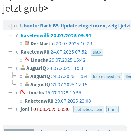
jetzt grub>
Ubuntu: Nach BS-Update eingefroren, zeigt jetz
0
11
Raketenwilli
20.07.2025 09:54
0
Der Martin
20.07.2025 10:23
0
Raketenwilli
24.07.2025 07:52
0
linux
Linuchs
29.07.2025 16:42
0
AugustQ
24.07.2025 11:53
0
AugustQ
24.07.2025 11:54
0
betriebssystem
lin
AugustQ
31.07.2025 12:15
0
Linuchs
29.07.2025 19:58
0
Raketenwilli
29.07.2025 23:08
0
joniii
01.08.2025 09:30
0
betriebssystem
html