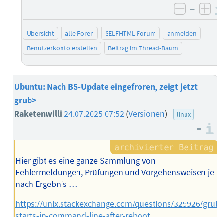
–
negati
po
Übersicht
alle Foren
SELFHTML-Forum
anmelden
Benutzerkonto erstellen
Beitrag im Thread-Baum
Ubuntu: Nach BS-Update eingefroren, zeigt jetzt
grub>
Raketenwilli
24.07.2025 07:52
(
Versionen
)
linux
–
Hier gibt es eine ganze Sammlung von
Fehlermeldungen, Prüfungen und Vorgehensweisen je
nach Ergebnis …
https://unix.stackexchange.com/questions/329926/gru
starts-in-command-line-after-reboot