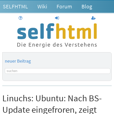
SELFHTML
Wiki
Forum
Blog
Hilfe
anmelden
Benutzerk
neuer Beitrag
Suchbegriff
Linuchs:
Ubuntu: Nach BS-
Update eingefroren, zeigt