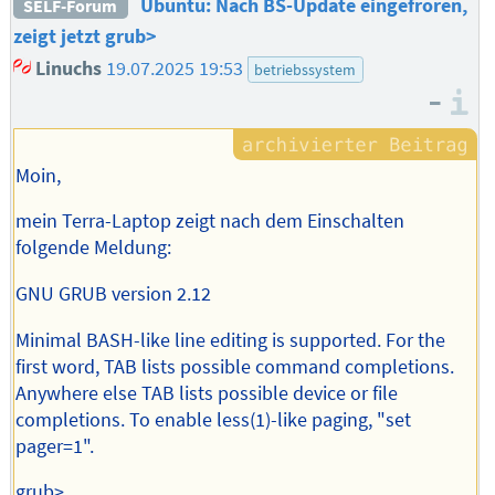
Ubuntu: Nach BS-Update eingefroren,
SELF-Forum
zeigt jetzt grub>
Linuchs
19.07.2025 19:53
betriebssystem
–
I
Moin,
mein Terra-Laptop zeigt nach dem Einschalten
folgende Meldung:
GNU GRUB version 2.12
Minimal BASH-like line editing is supported. For the
first word, TAB lists possible command completions.
Anywhere else TAB lists possible device or file
completions. To enable less(1)-like paging, "set
pager=1".
grub> _