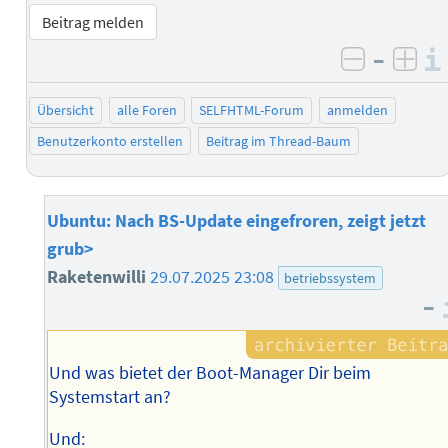
Beitrag melden
–
negativ 
posi
Übersicht
alle Foren
SELFHTML-Forum
anmelden
Benutzerkonto erstellen
Beitrag im Thread-Baum
Ubuntu: Nach BS-Update eingefroren, zeigt jetzt
grub>
Raketenwilli
29.07.2025 23:08
betriebssystem
–
Und was bietet der Boot-Manager Dir beim
Systemstart an?
Und: