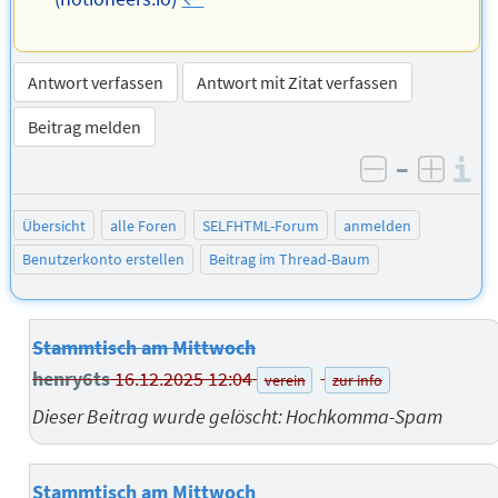
Antwort verfassen
Antwort mit Zitat verfassen
Beitrag melden
–
I
negativ be
posit
Übersicht
alle Foren
SELFHTML-Forum
anmelden
Benutzerkonto erstellen
Beitrag im Thread-Baum
Stammtisch am Mittwoch
henry6ts
16.12.2025 12:04
verein
zur info
Dieser Beitrag wurde gelöscht: Hochkomma-Spam
Stammtisch am Mittwoch