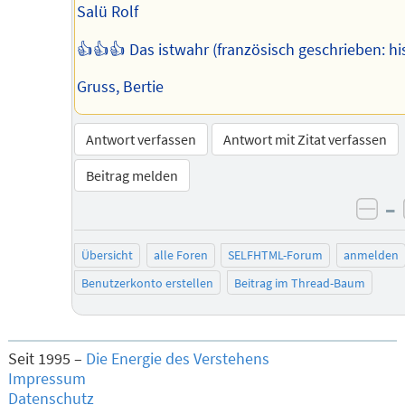
Salü Rolf
👍👍👍 Das istwahr (französisch geschrieben: his
Gruss, Bertie
Antwort verfassen
Antwort mit Zitat verfassen
Beitrag melden
–
neg
Übersicht
alle Foren
SELFHTML-Forum
anmelden
Benutzerkonto erstellen
Beitrag im Thread-Baum
Seit 1995 –
Die Energie des Verstehens
Impressum
Datenschutz