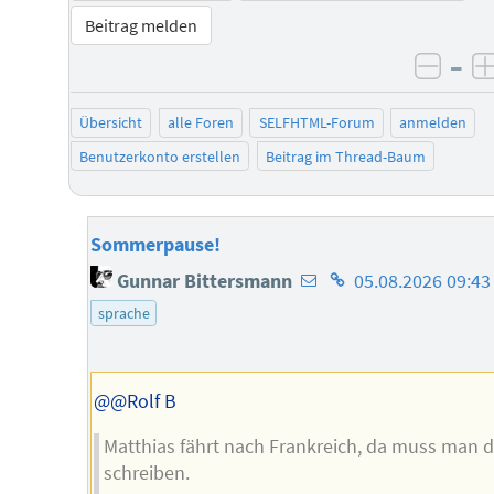
Beitrag melden
–
negat
Übersicht
alle Foren
SELFHTML-Forum
anmelden
Benutzerkonto erstellen
Beitrag im Thread-Baum
Sommerpause!
E-
Homepage
Gunnar Bittersmann
05.08.2026 09:43
Mail-
des
sprache
Adresse
Autors
des
Autors
@@Rolf B
Matthias fährt nach Frankreich, da muss man 
schreiben.