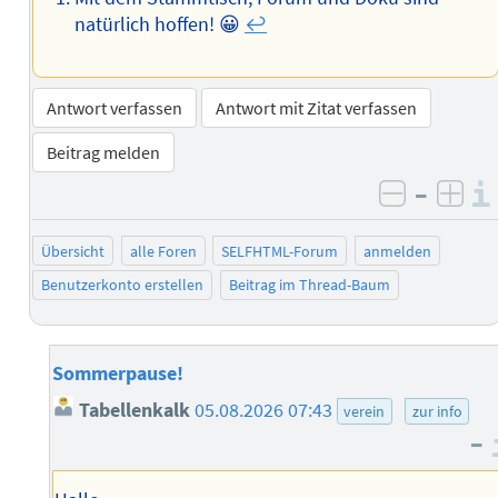
natürlich hoffen! 😀
↩︎
Antwort verfassen
Antwort mit Zitat verfassen
Beitrag melden
–
negativ 
posi
Übersicht
alle Foren
SELFHTML-Forum
anmelden
Benutzerkonto erstellen
Beitrag im Thread-Baum
Sommerpause!
Tabellenkalk
05.08.2026 07:43
verein
zur info
–