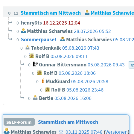
Stammtisch am Mittwoch
Matthias Scharwie
0
11
henry6ts
16.12.2025 12:04
0
Matthias Scharwies
28.07.2026 05:52
0
Sommerpause!
Matthias Scharwies
05.08.202
0
Tabellenkalk
05.08.2026 07:43
0
Rolf B
05.08.2026 09:11
0
Gunnar Bittersmann
05.08.2026 09:43
0
s
Rolf B
05.08.2026 18:06
0
MudGuard
05.08.2026 20:58
0
Rolf B
05.08.2026 23:46
0
Bertie
05.08.2026 16:06
0
Stammtisch am Mittwoch
SELF-Forum
E-
Matthias Scharwies
03.11.2025 07:48
(
Versionen
)