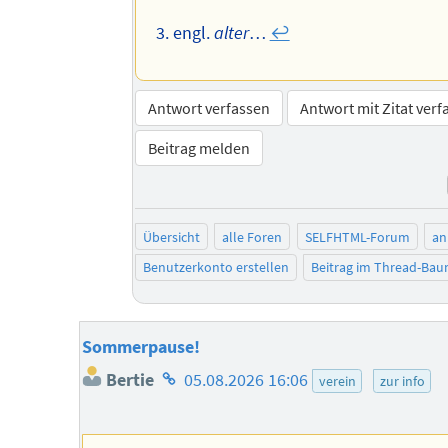
engl.
alter
…
↩︎
Antwort verfassen
Antwort mit Zitat verf
Beitrag melden
Übersicht
alle Foren
SELFHTML-Forum
an
Benutzerkonto erstellen
Beitrag im Thread-Ba
Sommerpause!
Homepage
Bertie
05.08.2026 16:06
verein
zur info
des
Autors