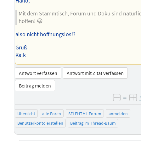
Hallo,
Mit dem Stammtisch, Forum und Doku sind natürli
hoffen! 😀
also nicht hoffnungslos!?
Gruß
Kalk
Antwort verfassen
Antwort mit Zitat verfassen
Beitrag melden
–
negati
po
Übersicht
alle Foren
SELFHTML-Forum
anmelden
Benutzerkonto erstellen
Beitrag im Thread-Baum