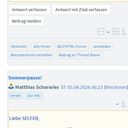
Antwort verfassen
Antwort mit Zitat verfassen
Beitrag melden
–
negativ 
posi
Übersicht
alle Foren
SELFHTML-Forum
anmelden
Benutzerkonto erstellen
Beitrag im Thread-Baum
Sommerpause!
E-
Matthias Scharwies
05.08.2026 06:23
(
Versionen
Mail-
verein
zur info
Adresse
–
des
Autors
Liebe SELFER,