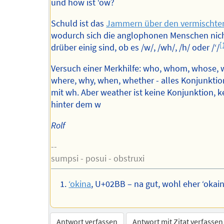
und how ist ʻow?
Schuld ist das
Jammern über den vermischte
wodurch sich die anglophonen Menschen nic
[
drüber einig sind, ob es /w/, /wh/, /h/ oder /ʻ/
Versuch einer Merkhilfe: who, whom, whose, 
where, why, when, whether - alles Konjunktio
mit wh. Aber weather ist keine Konjunktion, k
hinter dem w
Rolf
--
sumpsi - posui - obstruxi
ʻokina
, U+02BB – na gut, wohl eher ʻokai
Antwort verfassen
Antwort mit Zitat verfassen