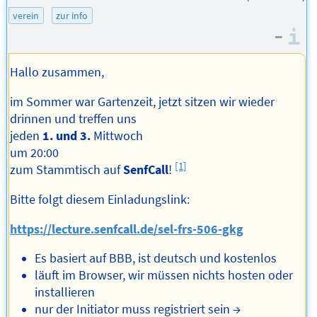
Mail-
verein
zur info
Adresse
–
I
des
Autors
Hallo zusammen,
im Sommer war Gartenzeit, jetzt sitzen wir wieder
drinnen und treffen uns
jeden
1. und 3.
Mittwoch
um 20:00
[1]
zum Stammtisch auf
SenfCall
!
Bitte folgt diesem Einladungslink:
https://lecture.senfcall.de/sel-frs-506-gkg
Es basiert auf BBB, ist deutsch und kostenlos
läuft im Browser, wir müssen nichts hosten oder
installieren
nur der Initiator muss registriert sein →