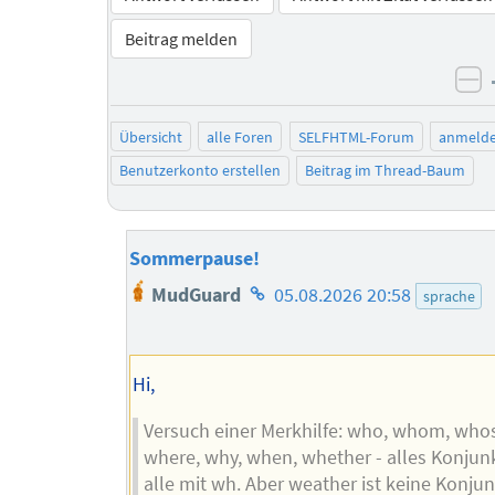
Beitrag melden
ne
Übersicht
alle Foren
SELFHTML-Forum
anmeld
Benutzerkonto erstellen
Beitrag im Thread-Baum
Sommerpause!
Homepage
MudGuard
05.08.2026 20:58
sprache
des
Autors
Hi,
Versuch einer Merkhilfe: who, whom, whos
where, why, when, whether - alles Konjun
alle mit wh. Aber weather ist keine Konjun