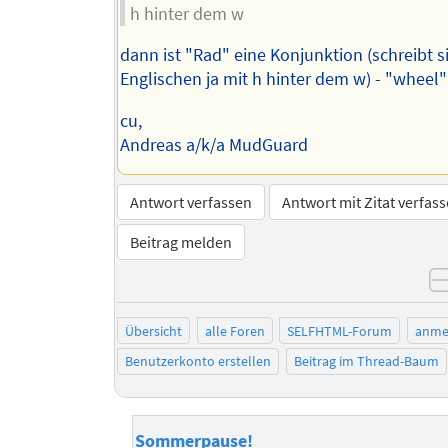
h hinter dem w
dann ist "Rad" eine Konjunktion (schreibt s
Englischen ja mit h hinter dem w) - "wheel
cu,
Andreas a/k/a MudGuard
Antwort verfassen
Antwort mit Zitat verfas
Beitrag melden
Übersicht
alle Foren
SELFHTML-Forum
anme
Benutzerkonto erstellen
Beitrag im Thread-Baum
Sommerpause!