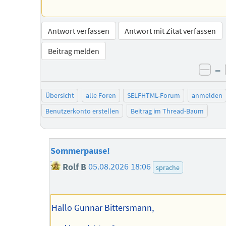
Antwort verfassen
Antwort mit Zitat verfassen
Beitrag melden
–
neg
Übersicht
alle Foren
SELFHTML-Forum
anmelden
Benutzerkonto erstellen
Beitrag im Thread-Baum
Sommerpause!
Rolf B
05.08.2026 18:06
sprache
Hallo Gunnar Bittersmann,