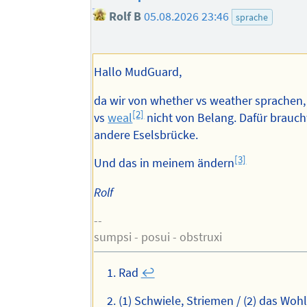
Rolf B
05.08.2026 23:46
sprache
Hallo MudGuard,
da wir von whether vs weather sprachen,
[2]
vs
weal
nicht von Belang. Dafür braucht
andere Eselsbrücke.
[3]
Und das in meinem ändern
Rolf
--
sumpsi - posui - obstruxi
Rad
↩︎
(1) Schwiele, Striemen / (2) das Woh