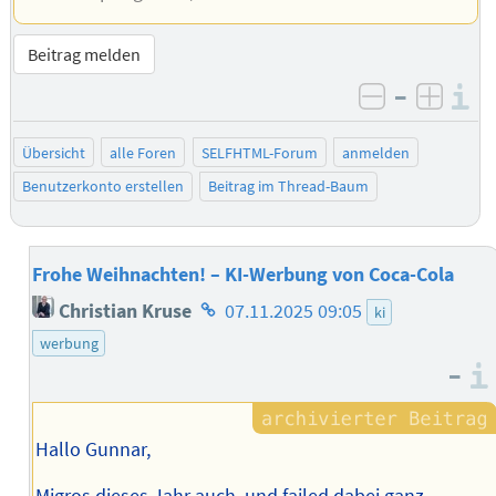
Beitrag melden
–
I
negativ be
posit
Übersicht
alle Foren
SELFHTML-Forum
anmelden
Benutzerkonto erstellen
Beitrag im Thread-Baum
Frohe Weihnachten! – KI-Werbung von Coca-Cola
Homepage
Christian Kruse
07.11.2025 09:05
ki
des
werbung
Autors
–
Hallo Gunnar,
Migros dieses Jahr auch, und failed dabei ganz