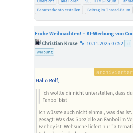
Übersicht
alle Foren
SELFHTML-Forum
anme
Benutzerkonto erstellen
Beitrag im Thread-Baum
Frohe Weihnachten! – KI-Werbung von Coc
Homepage
Christian Kruse
10.11.2025 07:52
ki
des
werbung
Autors
Hallo Rolf,
ich wollte dir nicht unterstellen, dass du
Fanboi bist
Ich wüsste auch nicht einmal, was das ist
gesagt: Was das Spezielle an Fanboi im Ve
Fanboy ist. Websuche liefert nur "alternat