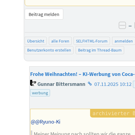
Beitrag melden
–
neg
Übersicht
alle Foren
SELFHTML-Forum
anmelden
Benutzerkonto erstellen
Beitrag im Thread-Baum
Frohe Weihnachten! – KI-Werbung von Coca-
Homepage
Gunnar Bittersmann
07.11.2025 10:12
des
werbung
Autors
@@Ryuno-Ki
Meiner Meinung nach sollten wir die ganze