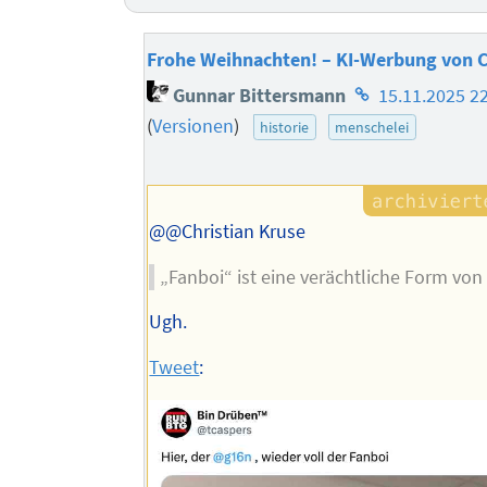
Frohe Weihnachten! – KI-Werbung von C
Homepage
Gunnar Bittersmann
15.11.2025 2
des
(
Versionen
)
historie
menschelei
Autors
@@Christian Kruse
„Fanboi“ ist eine verächtliche Form von
Ugh.
Tweet
: