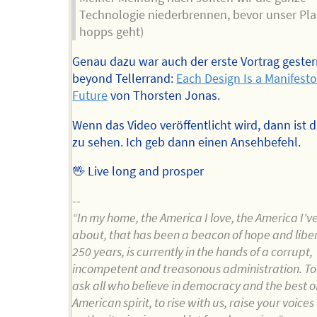
Technologie niederbrennen, bevor unser Pla
hopps geht)
Genau dazu war auch der erste Vortrag gester
beyond Tellerrand:
Each Design Is a Manifesto
Future
von Thorsten Jonas.
Wenn das Video veröffentlicht wird, dann ist d
zu sehen. Ich geb dann einen Ansehbefehl.
🖖 Live long and prosper
--
“In my home, the America I love, the America I'v
about, that has been a beacon of hope and liber
250 years, is currently in the hands of a corrupt,
incompetent and treasonous administration. To
ask all who believe in democracy and the best o
American spirit, to rise with us, raise your voice