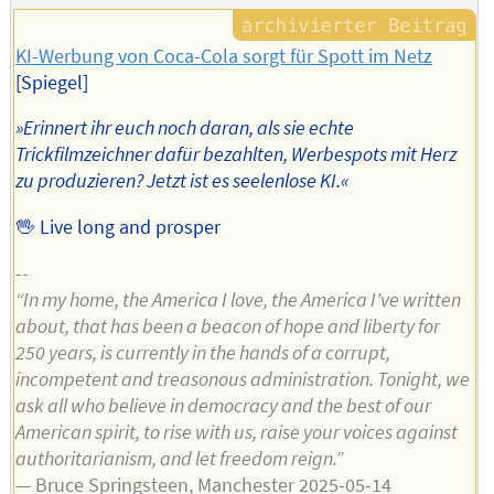
KI-Werbung von Coca-Cola sorgt für Spott im Netz
[Spiegel]
»Erinnert ihr euch noch daran, als sie echte
Trickfilmzeichner dafür bezahlten, Werbespots mit Herz
zu produzieren? Jetzt ist es seelenlose KI.«
🖖 Live long and prosper
--
“In my home, the America I love, the America I've written
about, that has been a beacon of hope and liberty for
250 years, is currently in the hands of a corrupt,
incompetent and treasonous administration. Tonight, we
ask all who believe in democracy and the best of our
American spirit, to rise with us, raise your voices against
authoritarianism, and let freedom reign.”
— Bruce Springsteen, Manchester 2025-05-14