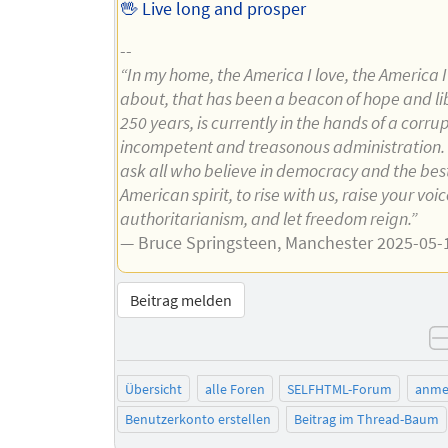
🖖 Live long and prosper
--
“In my home, the America I love, the America I
about, that has been a beacon of hope and lib
250 years, is currently in the hands of a corrup
incompetent and treasonous administration. 
ask all who believe in democracy and the best
American spirit, to rise with us, raise your voi
authoritarianism, and let freedom reign.”
— Bruce Springsteen, Manchester 2025-05-
Beitrag melden
Übersicht
alle Foren
SELFHTML-Forum
anme
Benutzerkonto erstellen
Beitrag im Thread-Baum