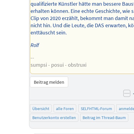
qualifizierte Künstler hätte man bessere Baus
erhalten können. Eine echte Geschichte, wie s
Clip von 2020 erzählt, bekommt man damit na
nicht hin. Und die Leute, die DAS erwarten, k
enttäuscht sein.
Rolf
--
sumpsi - posui - obstruxi
Beitrag melden
ne
Übersicht
alle Foren
SELFHTML-Forum
anmeld
Benutzerkonto erstellen
Beitrag im Thread-Baum