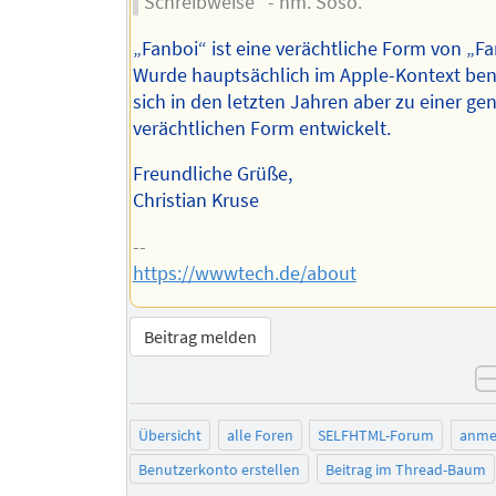
Schreibweise" - hm. Soso.
„Fanboi“ ist eine verächtliche Form von „F
Wurde hauptsächlich im Apple-Kontext benu
sich in den letzten Jahren aber zu einer ge
verächtlichen Form entwickelt.
Freundliche Grüße,
Christian Kruse
--
https://wwwtech.de/about
Beitrag melden
Übersicht
alle Foren
SELFHTML-Forum
anme
Benutzerkonto erstellen
Beitrag im Thread-Baum