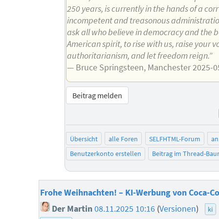
250 years, is currently in the hands of a cor
incompetent and treasonous administratio
ask all who believe in democracy and the b
American spirit, to rise with us, raise your 
authoritarianism, and let freedom reign.”
— Bruce Springsteen, Manchester 2025-0
Beitrag melden
Übersicht
alle Foren
SELFHTML-Forum
an
Benutzerkonto erstellen
Beitrag im Thread-Ba
Frohe Weihnachten! – KI-Werbung von Coca-Co
Der Martin
08.11.2025 10:16
(
Versionen
)
ki