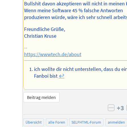
Bullshit davon akzeptieren will nicht in meinen 
Wenn meine Software 45 % falsche Antworten
produzieren würde, wäre ich sehr schnell arbeit
Freundliche Grüße,
Christian Kruse
--
https://wwwtech.de/about
ich wollte dir nicht unterstellen, dass du ein
Fanboi bist
↩︎
Beitrag melden
+3
negat
Übersicht
alle Foren
SELFHTML-Forum
anmelden