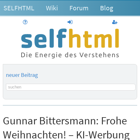
SELFHTML
Wiki
Forum
Blog
Hilfe
anmelden
Benutzerk
neuer Beitrag
Suchbegriff
Gunnar Bittersmann:
Frohe
Weihnachten! – KI-Werbung