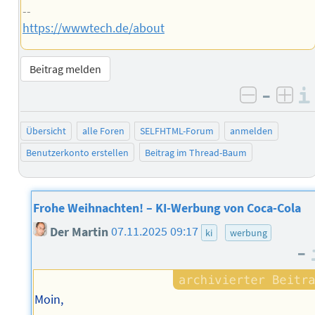
--
https://wwwtech.de/about
Beitrag melden
–
negativ 
posi
Übersicht
alle Foren
SELFHTML-Forum
anmelden
Benutzerkonto erstellen
Beitrag im Thread-Baum
Frohe Weihnachten! – KI-Werbung von Coca-Cola
Der Martin
07.11.2025 09:17
ki
werbung
–
Moin,