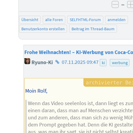
–
negat
Übersicht
alle Foren
SELFHTML-Forum
anmelden
Benutzerkonto erstellen
Beitrag im Thread-Baum
Frohe Weihnachten! – KI-Werbung von Coca-Co
Homepage
Ryuno-Ki
07.11.2025 09:47
ki
werbung
des
Autors
Moin Rolf,
Wenn das Video seelenlos ist, dann liegt es zu
einen daran, dass man auf Menschen verzichte
und zum anderen, dass man sich zu wenig Mü
dem Prompt gegeben hat. Denn die KI gestalte
aus, was man ihr sagt, sie ist nicht selbst kreati