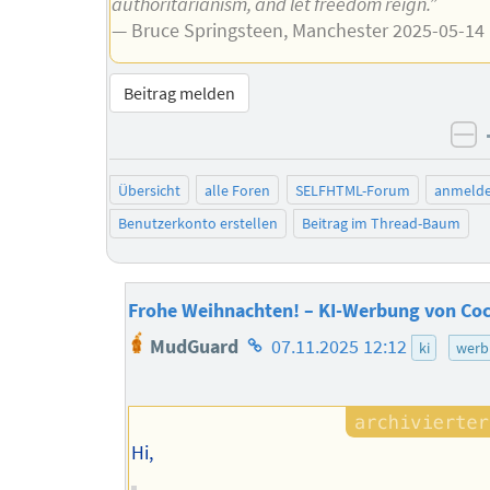
authoritarianism, and let freedom reign.”
— Bruce Springsteen, Manchester 2025-05-14
Beitrag melden
ne
Übersicht
alle Foren
SELFHTML-Forum
anmeld
Benutzerkonto erstellen
Beitrag im Thread-Baum
Frohe Weihnachten! – KI-Werbung von Coc
Homepage
MudGuard
07.11.2025 12:12
ki
werb
des
Autors
Hi,