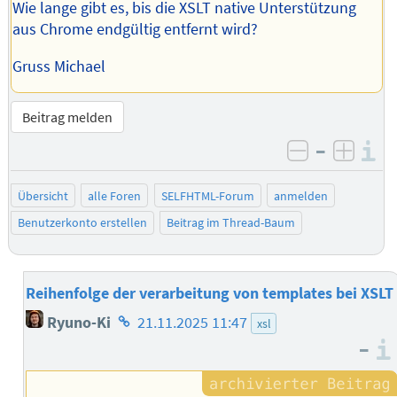
Wie lange gibt es, bis die XSLT native Unterstützung
aus Chrome endgültig entfernt wird?
Gruss Michael
Beitrag melden
–
I
negativ be
posit
Übersicht
alle Foren
SELFHTML-Forum
anmelden
Benutzerkonto erstellen
Beitrag im Thread-Baum
Reihenfolge der verarbeitung von templates bei XSLT
Homepage
Ryuno-Ki
21.11.2025 11:47
xsl
des
–
Autors