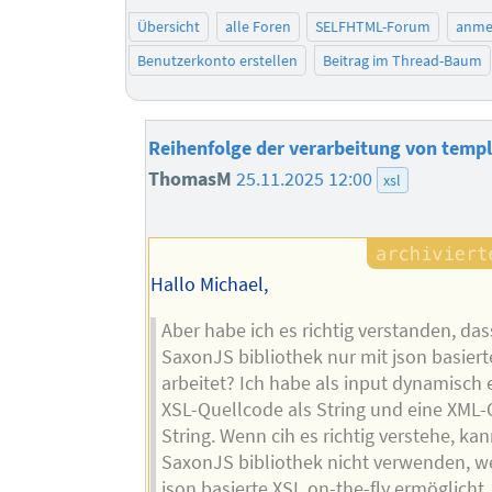
Übersicht
alle Foren
SELFHTML-Forum
anme
Benutzerkonto erstellen
Beitrag im Thread-Baum
Reihenfolge der verarbeitung von templ
ThomasM
25.11.2025 12:00
xsl
Hallo Michael,
Aber habe ich es richtig verstanden, das
SaxonJS bibliothek nur mit json basiert
arbeitet? Ich habe als input dynamisch
XSL-Quellcode als String und eine XML-
String. Wenn cih es richtig verstehe, kan
SaxonJS bibliothek nicht verwenden, we
json basierte XSL on-the-fly ermöglicht.