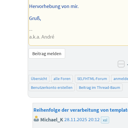
Hervorhebung von mir.
Gruß,
--
a.k.a. André
Beitrag melden
ne
Übersicht
alle Foren
SELFHTML-Forum
anmeld
Benutzerkonto erstellen
Beitrag im Thread-Baum
Reihenfolge der verarbeitung von templat
Michael_K
28.11.2025 20:12
xsl