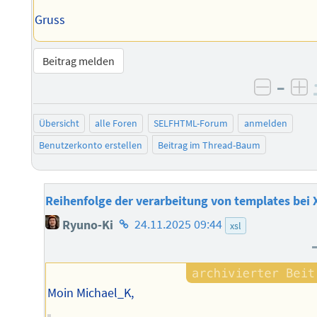
Gruss
Beitrag melden
–
negati
po
Übersicht
alle Foren
SELFHTML-Forum
anmelden
Benutzerkonto erstellen
Beitrag im Thread-Baum
Reihenfolge der verarbeitung von templates bei 
Homepage
Ryuno-Ki
24.11.2025 09:44
xsl
des
Autors
Moin Michael_K,