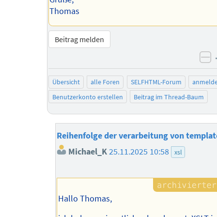
Thomas
Beitrag melden
ne
Übersicht
alle Foren
SELFHTML-Forum
anmeld
Benutzerkonto erstellen
Beitrag im Thread-Baum
Reihenfolge der verarbeitung von templat
Michael_K
25.11.2025 10:58
xsl
Hallo Thomas,