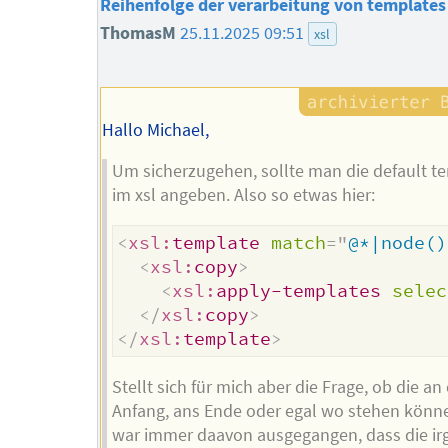
Reihenfolge der verarbeitung von templates
ThomasM
25.11.2025 09:51
xsl
Hallo Michael,
Um sicherzugehen, sollte man die default t
im xsl angeben. Also so etwas hier:
<
xsl:
template
match
=
"
@*|node()
<
xsl:
copy
>
<
xsl:
apply-templates
selec
</
xsl:
copy
>
</
xsl:
template
>
Stellt sich für mich aber die Frage, ob die an
Anfang, ans Ende oder egal wo stehen könne
war immer daavon ausgegangen, dass die i