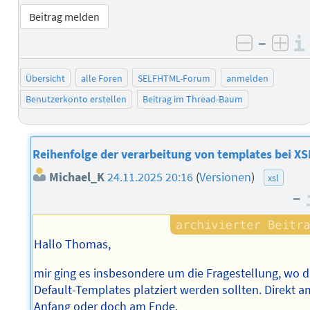
Beitrag melden
–
negativ 
posi
Übersicht
alle Foren
SELFHTML-Forum
anmelden
Benutzerkonto erstellen
Beitrag im Thread-Baum
Reihenfolge der verarbeitung von templates bei XS
Michael_K
24.11.2025 20:16
(
Versionen
)
xsl
–
Hallo Thomas,
mir ging es insbesondere um die Fragestellung, wo d
Default-Templates platziert werden sollten. Direkt a
Anfang oder doch am Ende.