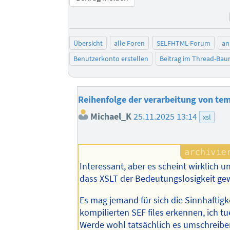
Übersicht
alle Foren
SELFHTML-Forum
an
Benutzerkonto erstellen
Beitrag im Thread-Ba
Reihenfolge der verarbeitung von tem
Michael_K
25.11.2025 13:14
xsl
Interessant, aber es scheint wirklich u
dass XSLT der Bedeutungslosigkeit gewe
Es mag jemand für sich die Sinnhaftigk
kompilierten SEF files erkennen, ich tue
Werde wohl tatsächlich es umschreib