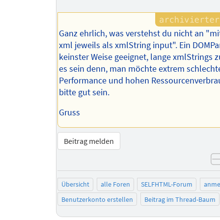
Ganz ehrlich, was verstehst du nicht an "mi
xml jeweils als xmlString input". Ein DOMPar
keinster Weise geeignet, lange xmlStrings z
es sein denn, man möchte extrem schlecht
Performance und hohen Ressourcenverbrau
bitte gut sein.
Gruss
Beitrag melden
Übersicht
alle Foren
SELFHTML-Forum
anme
Benutzerkonto erstellen
Beitrag im Thread-Baum