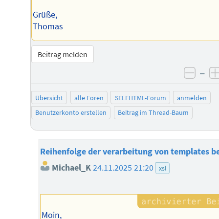
Grüße,
Thomas
Beitrag melden
–
negat
Übersicht
alle Foren
SELFHTML-Forum
anmelden
Benutzerkonto erstellen
Beitrag im Thread-Baum
Reihenfolge der verarbeitung von templates b
Michael_K
24.11.2025 21:20
xsl
Moin,