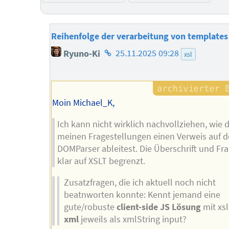
Reihenfolge der verarbeitung von templates
Homepage
Ryuno-Ki
25.11.2025 09:28
xsl
des
Autors
Moin Michael_K,
Ich kann nicht wirklich nachvollziehen, wie 
meinen Fragestellungen einen Verweis auf 
DOMParser ableitest. Die Überschrift und Fr
klar auf XSLT begrenzt.
Zusatzfragen, die ich aktuell noch nicht
beatnworten konnte: Kennt jemand eine
gute/robuste
client-side JS Lösung
mit xs
xml
jeweils als xmlString input?