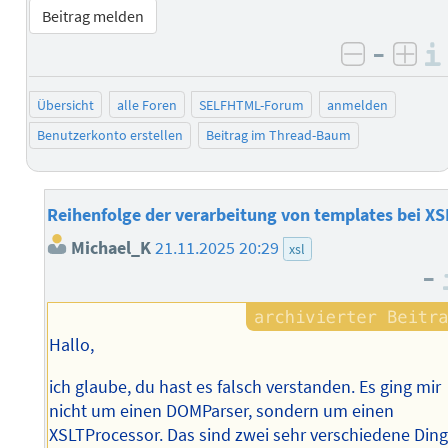
Beitrag melden
–
negativ 
posi
Übersicht
alle Foren
SELFHTML-Forum
anmelden
Benutzerkonto erstellen
Beitrag im Thread-Baum
Reihenfolge der verarbeitung von templates bei XS
Michael_K
21.11.2025 20:29
xsl
–
Hallo,
ich glaube, du hast es falsch verstanden. Es ging mir
nicht um einen DOMParser, sondern um einen
XSLTProcessor. Das sind zwei sehr verschiedene Ding