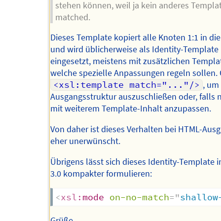
stehen können, weil ja kein anderes Templa
matched.
Dieses Template kopiert alle Knoten 1:1 in di
und wird üblicherweise als Identity-Template
eingesetzt, meistens mit zusätzlichen Templa
welche spezielle Anpassungen regeln sollen. 
<xsl:template match="..."/>
, um 
Ausgangsstruktur auszuschließen oder, falls ni
mit weiterem Template-Inhalt anzupassen.
Von daher ist dieses Verhalten bei HTML-Aus
eher unerwünscht.
Übrigens lässt sich dieses Identity-Template 
3.0 kompakter formulieren:
<
xsl:
mode
on-no-match
=
"
shallow
Grüße,