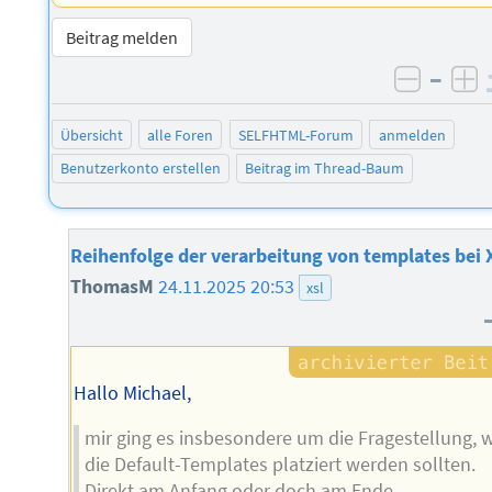
Beitrag melden
–
negati
po
Übersicht
alle Foren
SELFHTML-Forum
anmelden
Benutzerkonto erstellen
Beitrag im Thread-Baum
Reihenfolge der verarbeitung von templates bei 
ThomasM
24.11.2025 20:53
xsl
Hallo Michael,
mir ging es insbesondere um die Fragestellung, 
die Default-Templates platziert werden sollten.
Direkt am Anfang oder doch am Ende.