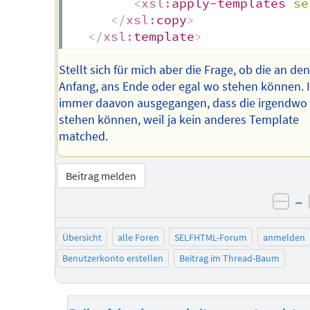
<
xsl:
apply-templates
se
</
xsl:
copy
>
</
xsl:
template
>
Stellt sich für mich aber die Frage, ob die an den
Anfang, ans Ende oder egal wo stehen können. 
immer daavon ausgegangen, dass die irgendwo
stehen können, weil ja kein anderes Template
matched.
Beitrag melden
–
neg
Übersicht
alle Foren
SELFHTML-Forum
anmelden
Benutzerkonto erstellen
Beitrag im Thread-Baum