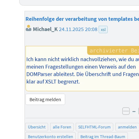
Reihenfolge der verarbeitung von templates b
Michael_K
24.11.2025 20:08
xsl
Ich kann nicht wirklich nachvollziehen, wie du a
meinen Fragestellungen einen Verweis auf den
DOMParser ableitest. Die Überschrift und Frage
klar auf XSLT begrenzt.
Beitrag melden
–
neg
Übersicht
alle Foren
SELFHTML-Forum
anmelden
Benutzerkonto erstellen
Beitrag im Thread-Baum