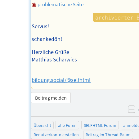
problematische Seite
Servus!
schankedön!
Herzliche Grüße
Matthias Scharwies
--
bildung.social/@selfhtml
Beitrag melden
ne
Übersicht
alle Foren
SELFHTML-Forum
anmeld
Benutzerkonto erstellen
Beitrag im Thread-Baum