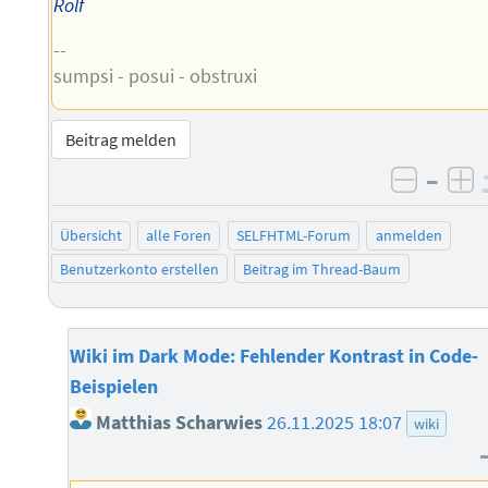
Rolf
--
sumpsi - posui - obstruxi
Beitrag melden
–
negati
po
Übersicht
alle Foren
SELFHTML-Forum
anmelden
Benutzerkonto erstellen
Beitrag im Thread-Baum
Wiki im Dark Mode: Fehlender Kontrast in Code-
Beispielen
Matthias Scharwies
26.11.2025 18:07
wiki