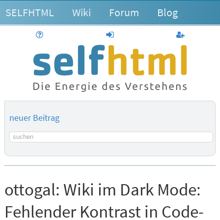
SELFHTML
Wiki
Forum
Blog
Hilfe
anmelden
Benutzerk
neuer Beitrag
Suchbegriff
ottogal:
Wiki im Dark Mode:
Fehlender Kontrast in Code-