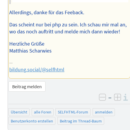
Allerdings, danke für das Feeback.
Das scheint nur bei php zu sein. Ich schau mir mal an,
wo das noch auftritt und melde mich dann wieder!
Herzliche Grüße
Matthias Scharwies
--
bildung.social/@selfhtml
Beitrag melden
–
negativ 
posi
Übersicht
alle Foren
SELFHTML-Forum
anmelden
Benutzerkonto erstellen
Beitrag im Thread-Baum