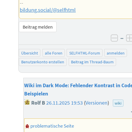
--
bildung.social/@selfhtml
Beitrag melden
–
negat
Übersicht
alle Foren
SELFHTML-Forum
anmelden
Benutzerkonto erstellen
Beitrag im Thread-Baum
Wiki im Dark Mode: Fehlender Kontrast in Cod
Beispielen
Rolf B
26.11.2025 19:53
(
Versionen
)
wiki
problematische Seite