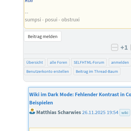
Rolf
--
sumpsi - posui - obstruxi
Beitrag melden
+1
negat
Übersicht
alle Foren
SELFHTML-Forum
anmelden
Benutzerkonto erstellen
Beitrag im Thread-Baum
Wiki im Dark Mode: Fehlender Kontrast in C
Beispielen
Matthias Scharwies
26.11.2025 19:54
wiki