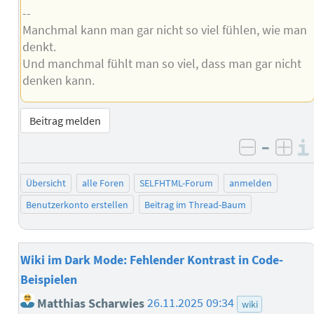
--
Manchmal kann man gar nicht so viel fühlen, wie man
denkt.
Und manchmal fühlt man so viel, dass man gar nicht
denken kann.
Beitrag melden
–
negativ 
posi
Übersicht
alle Foren
SELFHTML-Forum
anmelden
Benutzerkonto erstellen
Beitrag im Thread-Baum
Wiki im Dark Mode: Fehlender Kontrast in Code-
Beispielen
Matthias Scharwies
26.11.2025 09:34
wiki