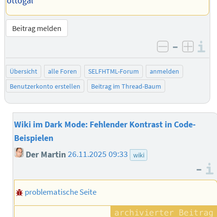
ottogal
Beitrag melden
–
I
negativ be
posit
Übersicht
alle Foren
SELFHTML-Forum
anmelden
Benutzerkonto erstellen
Beitrag im Thread-Baum
Wiki im Dark Mode: Fehlender Kontrast in Code-
Beispielen
Der Martin
26.11.2025 09:33
wiki
–
problematische Seite