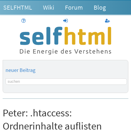
SELFHTML
Wiki
Forum
Blog
Hilfe
anmelden
Benutzerk
neuer Beitrag
Suchbegriff
Peter:
.htaccess:
Ordnerinhalte auflisten