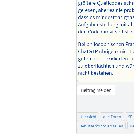
größere Quellcodes schr
gelesen, aber es nie probi
dass es mindestens gena
Aufgabenstellung mit all
den Code direkt selbst z
Bei philosophischen Frag
ChatGTP übrigens nicht w
guten und dezidierten Fr
zu oberflächlich und wü
nicht bestehen.
Beitrag melden
Übersicht
alle Foren
SE
Benutzerkonto erstellen
Be