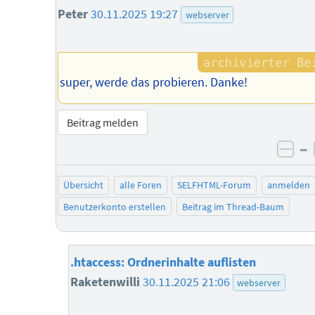
Peter
30.11.2025 19:27
webserver
super, werde das probieren. Danke!
Beitrag melden
–
neg
Übersicht
alle Foren
SELFHTML-Forum
anmelden
Benutzerkonto erstellen
Beitrag im Thread-Baum
.htaccess: Ordnerinhalte auflisten
Raketenwilli
30.11.2025 21:06
webserver