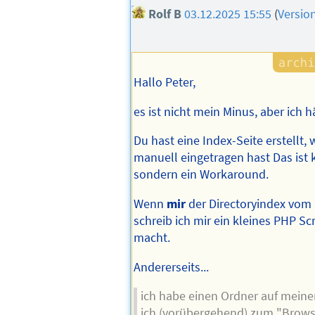
Rolf B
03.12.2025 15:55
(
Versio
Hallo Peter,
es ist nicht mein Minus, aber ich 
Du hast eine Index-Seite erstellt,
manuell eingetragen hast Das ist 
sondern ein Workaround.
Wenn
mir
der Directoryindex vom S
schreib ich mir ein kleines PHP Sc
macht.
Andererseits...
ich habe einen Ordner auf mein
ich (vorübergehend) zum "Brows