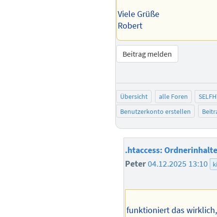
Viele Grüße
Robert
Beitrag melden
Übersicht
alle Foren
SELFH
Benutzerkonto erstellen
Beit
.htaccess: Ordnerinhalte
Peter
04.12.2025 13:10
k
funktioniert das wirklic