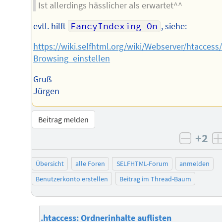
Ist allerdings hässlicher als erwartet^^
evtl. hilft
FancyIndexing On
, siehe:
https://wiki.selfhtml.org/wiki/Webserver/htaccess
Browsing_einstellen
Gruß
Jürgen
Beitrag melden
+2
negati
Übersicht
alle Foren
SELFHTML-Forum
anmelden
Benutzerkonto erstellen
Beitrag im Thread-Baum
.htaccess: Ordnerinhalte auflisten