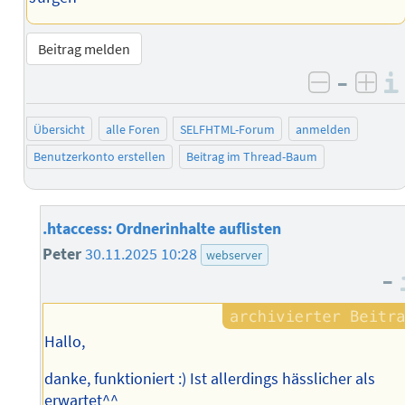
Beitrag melden
–
negativ 
posi
Übersicht
alle Foren
SELFHTML-Forum
anmelden
Benutzerkonto erstellen
Beitrag im Thread-Baum
.htaccess: Ordnerinhalte auflisten
Peter
30.11.2025 10:28
webserver
–
Hallo,
danke, funktioniert :) Ist allerdings hässlicher als
erwartet^^