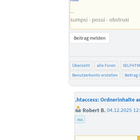
--
sumpsi - posui - obstruxi
Beitrag melden
Übersicht
alle Foren
SELFHTM
Benutzerkonto erstellen
Beitrag
.htaccess: Ordnerinhalte a
Robert B.
04.12.2025 12
xss