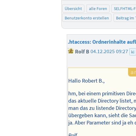
Übersicht
alle Foren
SELFHTML-
Benutzerkonto erstellen
Beitrag im
.htaccess: Ordnerinhalte aufl
Rolf B
04.12.2025 09:27
ki
Hallo Robert B.,
hm, bei einem primitiven Direc
das aktuelle Directory listet
man das zu listende Director
übergeben kann, sieht die Sa
ja. Aber Parameter sind ja eh
Rolf