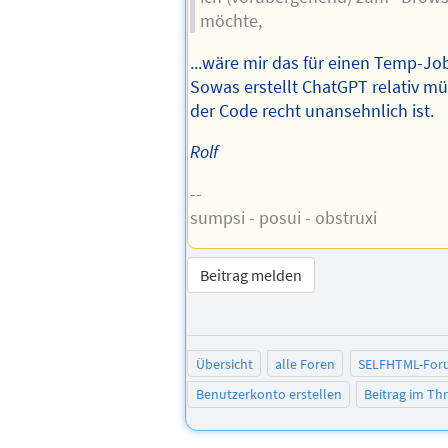
möchte,
...wäre mir das für einen Temp-Job 
Sowas erstellt ChatGPT relativ m
der Code recht unansehnlich ist.
Rolf
--
sumpsi - posui - obstruxi
Beitrag melden
Übersicht
alle Foren
SELFHTML-For
Benutzerkonto erstellen
Beitrag im T