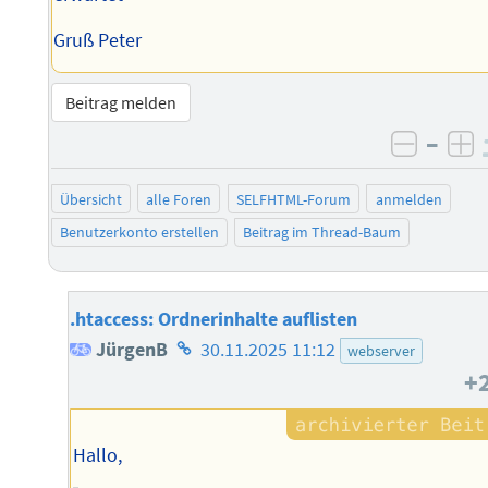
Gruß Peter
Beitrag melden
–
negati
po
Übersicht
alle Foren
SELFHTML-Forum
anmelden
Benutzerkonto erstellen
Beitrag im Thread-Baum
.htaccess: Ordnerinhalte auflisten
Homepage
JürgenB
30.11.2025 11:12
webserver
+
des
Autors
Hallo,