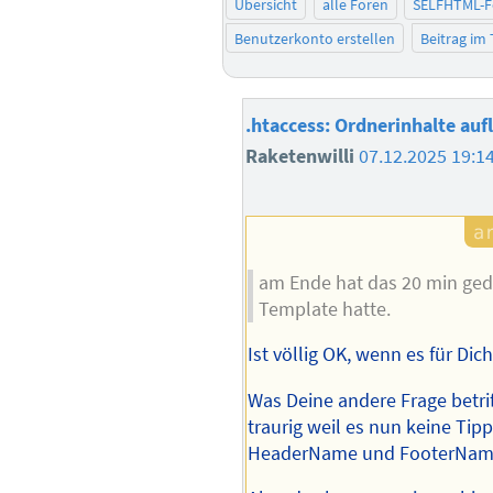
Übersicht
alle Foren
SELFHTML-
Benutzerkonto erstellen
Beitrag im
.htaccess: Ordnerinhalte aufl
Raketenwilli
07.12.2025 19:1
am Ende hat das 20 min geda
Template hatte.
Ist völlig OK, wenn es für Dich
Was Deine andere Frage betri
traurig weil es nun keine Tipp
HeaderName und FooterNam