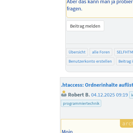
Aber das kann man ja probie
fragen.
Beitrag melden
Übersicht
alle Foren
SELFHTM
Benutzerkonto erstellen
Beitrag
.htaccess: Ordnerinhalte auflis
Robert B.
04.12.2025 09:19
k
programmiertechnik
Moin,