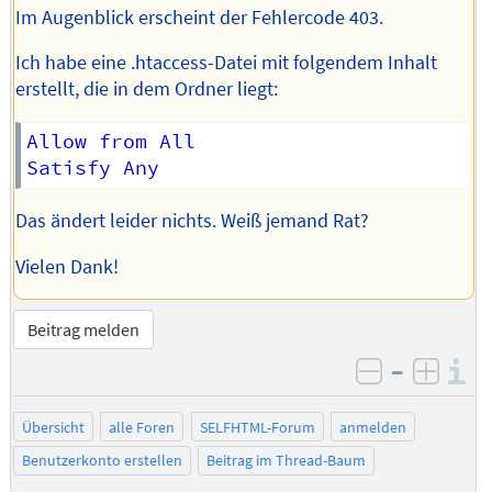
Im Augenblick erscheint der Fehlercode 403.
Ich habe eine .htaccess-Datei mit folgendem Inhalt
erstellt, die in dem Ordner liegt:
Allow from All

Das ändert leider nichts. Weiß jemand Rat?
Vielen Dank!
Beitrag melden
–
I
negativ be
posit
Übersicht
alle Foren
SELFHTML-Forum
anmelden
Benutzerkonto erstellen
Beitrag im Thread-Baum