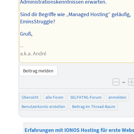
Administrationskenntnissen erwarten.
Sind dir Begriffe wie „Managed Hosting” geläufig,
EminsStruggle?
Gruß,
--
a.k.a. André
Beitrag melden
–
negat
Übersicht
alle Foren
SELFHTML-Forum
anmelden
Benutzerkonto erstellen
Beitrag im Thread-Baum
Erfahrungen mit IONOS Hosting für erste Webs