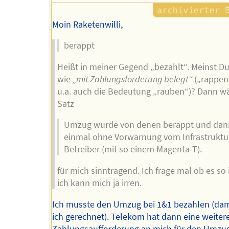
Moin Raketenwilli,
berappt
Heißt in meiner Gegend „bezahlt“. Meinst D
wie
„mit Zahlungsforderung belegt“
(„rappen“
u.a. auch die Bedeutung „rauben“)? Dann w
Satz
Umzug wurde von denen berappt und dan
einmal ohne Vorwarnung vom Infrastruktu
Betreiber (mit so einem Magenta-T).
für mich sinntragend. Ich frage mal ob es so 
ich kann mich ja irren.
Ich musste den Umzug bei 1&1 bezahlen (dam
ich gerechnet). Telekom hat dann eine weiter
Zahlungsaufforderung an mich für den Umzug