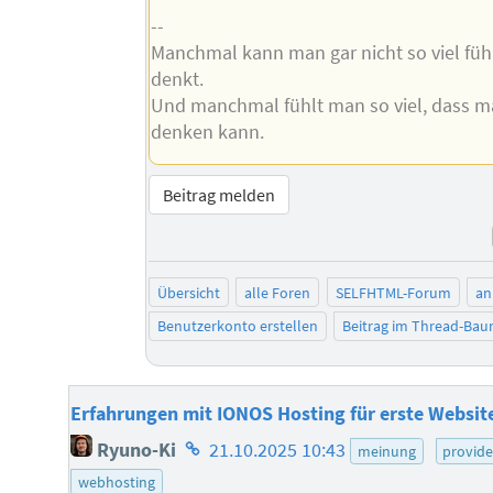
--
Manchmal kann man gar nicht so viel füh
denkt.
Und manchmal fühlt man so viel, dass ma
denken kann.
Beitrag melden
Übersicht
alle Foren
SELFHTML-Forum
an
Benutzerkonto erstellen
Beitrag im Thread-Ba
Erfahrungen mit IONOS Hosting für erste Websit
Homepage
Ryuno-Ki
21.10.2025 10:43
meinung
provide
des
webhosting