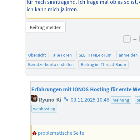
für mich sinntragend. Ich frage mal ob es so ist,
ich kann mich ja irren.
Beitrag melden
–
neg
Übersicht
alle Foren
SELFHTML-Forum
anmelden
Benutzerkonto erstellen
Beitrag im Thread-Baum
Erfahrungen mit IONOS Hosting für erste We
Homepage
Ryuno-Ki
03.11.2025 10:46
meinung
p
des
webhosting
Autors
problematische Seite