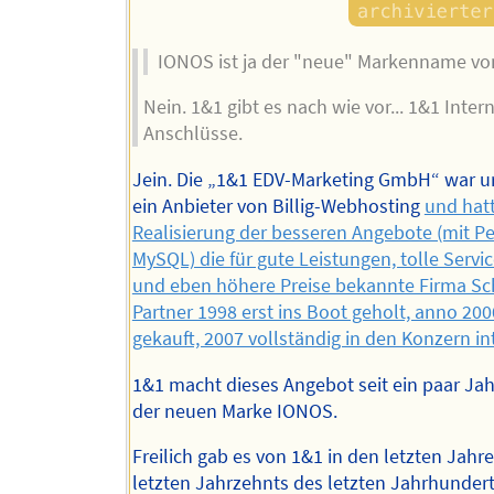
IONOS ist ja der "neue" Markenname vo
Nein. 1&1 gibt es nach wie vor... 1&1 Intern
Anschlüsse.
Jein. Die „1&1 EDV-Marketing GmbH“ war u
ein Anbieter von Billig-Webhosting
und hatt
Realisierung der besseren Angebote (mit Pe
MySQL) die für gute Leistungen, tolle Servic
und eben höhere Preise bekannte Firma S
Partner 1998 erst ins Boot geholt, anno 20
gekauft, 2007 vollständig in den Konzern int
1&1 macht dieses Angebot seit ein paar Ja
der neuen Marke IONOS.
Freilich gab es von 1&1 in den letzten Jahr
letzten Jahrzehnts des letzten Jahrhunder