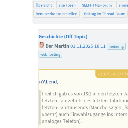
Übersicht
alle Foren
SELFHTML-Forum
anme
Benutzerkonto erstellen
Beitrag im Thread-Baum
Geschichte (Off Topic)
Der Martin
01.11.2025 18:11
meinung
webhosting
n'Abend,
Freilich gab es von 1&1 in den letzten 
letzten Jahrzehnts des letzten Jahrhun
letzten Jahrtausends (Manche sagen
„i
90ern“
) auch Einwahlzugänge ins Intern
analoges Telefon).