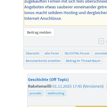
zugekauften Firmen mit sich teils überschne
Angeboten etwas sauberer voneinander getre
Ionos macht seitdem Hosting und dergleiche
Internet-Anschlüsse.
Beitrag melden
ne
Übersicht
alle Foren
SELFHTML-Forum
anmeld
Benutzerkonto erstellen
Beitrag im Thread-Baum
Geschichte (Off Topic)
Raketenwilli
01.11.2025 17:45
(
Versionen
)
provider
webhosting