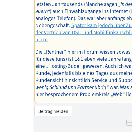
letzten Jahrtausends (Manche sagen
„in de
90ern“
) auch Einwahlzugänge ins Internet 
analoges Telefon). Das war aber anfangs eh
Nebengeschäft.
Später kam jedoch über Zu
der Vertrieb von DSL- und Mobilfunkanschl
hinzu
.
Die „Rentner“ hier im Forum wissen sowas
für diese (uns) ist 1&1 eben viele Jahre lan
eine „Hosting-Bude“ gewesen. Auch ich wa
Kunde, jedenfalls bis eines Tages aus mein
Kundensicht hinsichtlich Service und Supp
wenig Schlund und Partner übrig“
war. Was 
hier besprochenem Problemkreis „Web“ lie
Beitrag melden