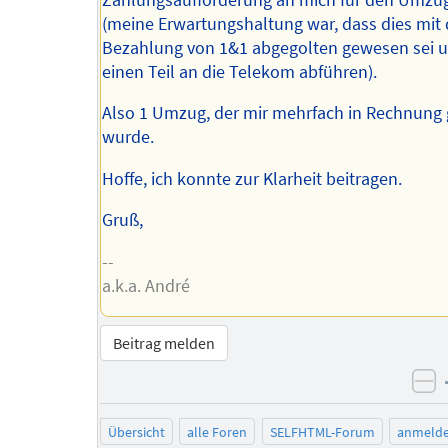
(meine Erwartungshaltung war, dass dies mit 
Bezahlung von 1&1 abgegolten gewesen sei u
einen Teil an die Telekom abführen).
Also 1 Umzug, der mir mehrfach in Rechnung 
wurde.
Hoffe, ich konnte zur Klarheit beitragen.
Gruß,
--
a.k.a. André
Beitrag melden
ne
Übersicht
alle Foren
SELFHTML-Forum
anmeld