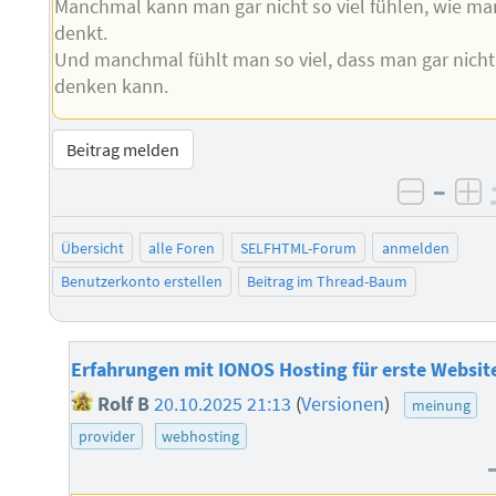
Manchmal kann man gar nicht so viel fühlen, wie ma
denkt.
Und manchmal fühlt man so viel, dass man gar nicht
denken kann.
Beitrag melden
–
negati
po
Übersicht
alle Foren
SELFHTML-Forum
anmelden
Benutzerkonto erstellen
Beitrag im Thread-Baum
Erfahrungen mit IONOS Hosting für erste Websit
Rolf B
20.10.2025 21:13
(
Versionen
)
meinung
provider
webhosting