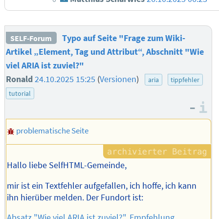
Typo auf Seite "Frage zum Wiki-
SELF-Forum
Artikel „Element, Tag und Attribut“, Abschnitt "Wie
viel ARIA ist zuviel?"
Ronald
24.10.2025 15:25
(
Versionen
)
aria
tippfehler
tutorial
–
I
problematische Seite
Hallo liebe SelfHTML-Gemeinde,
mir ist ein Textfehler aufgefallen, ich hoffe, ich kann
ihn hierüber melden. Der Fundort ist:
Absatz "Wie viel ARIA ist zuviel?", Empfehlung,