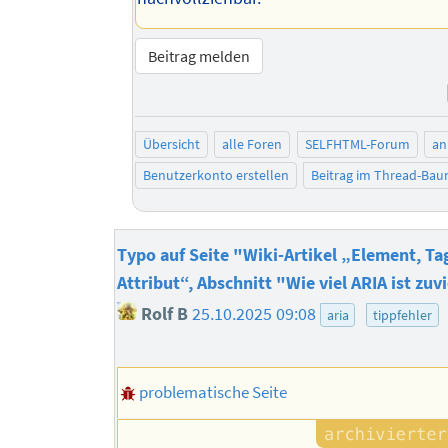
Beitrag melden
Übersicht
alle Foren
SELFHTML-Forum
an
Benutzerkonto erstellen
Beitrag im Thread-Ba
Typo auf Seite "Wiki-Artikel „Element, Ta
Attribut“, Abschnitt "Wie viel ARIA ist zuv
Rolf B
25.10.2025 09:08
aria
tippfehler
problematische Seite