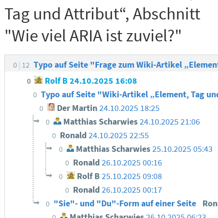
Tag und Attribut“, Abschnitt
"Wie viel ARIA ist zuviel?"
Typo auf Seite "Frage zum Wiki-Artikel „Element,
0
12
Rolf B
24.10.2025 16:08
0
Typo auf Seite "Wiki-Artikel „Element, Tag und
0
Der Martin
24.10.2025 18:25
0
Matthias Scharwies
24.10.2025 21:06
0
Ronald
24.10.2025 22:55
0
Matthias Scharwies
25.10.2025 05:43
0
Ronald
26.10.2025 00:16
0
Rolf B
25.10.2025 09:08
0
Ronald
26.10.2025 00:17
0
"Sie"- und "Du"-Form auf einer Seite
Ron
0
Matthias Scharwies
26.10.2025 06:23
0