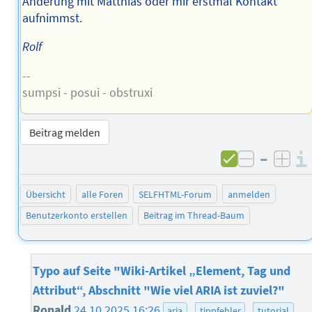
Änderung mit Matthias oder mir erstmal Kontakt
aufnimmst.
Rolf
--
sumpsi - posui - obstruxi
Beitrag melden
–
negativ 
posi
Übersicht
alle Foren
SELFHTML-Forum
anmelden
Benutzerkonto erstellen
Beitrag im Thread-Baum
Typo auf Seite "Wiki-Artikel „Element, Tag und
Attribut“, Abschnitt "Wie viel ARIA ist zuviel?"
Ronald
24.10.2025 16:26
aria
tippfehler
tutorial