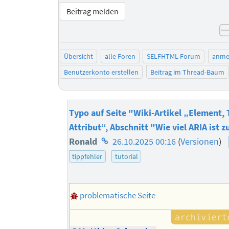
Beitrag melden
Übersicht
alle Foren
SELFHTML-Forum
anme
Benutzerkonto erstellen
Beitrag im Thread-Baum
Typo auf Seite "Wiki-Artikel „Element,
Attribut“, Abschnitt "Wie viel ARIA ist z
Homepage
Ronald
26.10.2025 00:16
(
Versionen
)
des
tippfehler
tutorial
Autors
problematische Seite