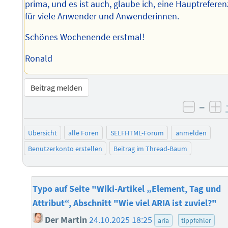
prima, und es ist auch, glaube ich, eine Hauptreferen
für viele Anwender und Anwenderinnen.
Schönes Wochenende erstmal!
Ronald
Beitrag melden
–
negati
po
Übersicht
alle Foren
SELFHTML-Forum
anmelden
Benutzerkonto erstellen
Beitrag im Thread-Baum
Typo auf Seite "Wiki-Artikel „Element, Tag und
Attribut“, Abschnitt "Wie viel ARIA ist zuviel?"
Der Martin
24.10.2025 18:25
aria
tippfehler