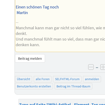
Einen schönen Tag noch
Martin
--
Manchmal kann man gar nicht so viel fühlen, wie
denkt.
Und manchmal fühlt man so viel, dass man gar ni
denken kann.
Beitrag melden
–
negat
Übersicht
alle Foren
SELFHTML-Forum
anmelden
Benutzerkonto erstellen
Beitrag im Thread-Baum
Typo auf Seite "Wiki-Artikel „Element, Tag un