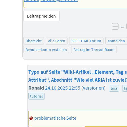
Beitrag melden
–
neg
Übersicht
alle Foren
SELFHTML-Forum
anmelden
Benutzerkonto erstellen
Beitrag im Thread-Baum
Typo auf Seite "Wiki-Artikel „Element, Tag 
Attribut“, Abschnitt "Wie viel ARIA ist zuviel
Ronald
24.10.2025 22:55
(
Versionen
)
aria
t
tutorial
problematische Seite