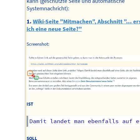
kann (geschützte Seite und automatische
Systemnachricht):
1.
Wiki-Seite "Mitmachen", Abschnitt "… ers
ich eine neue Seite?"
Screenshot:
IST
SOLL