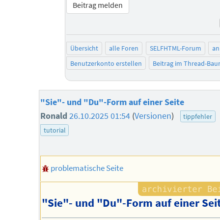
Beitrag melden
Übersicht
alle Foren
SELFHTML-Forum
an
Benutzerkonto erstellen
Beitrag im Thread-Ba
"Sie"- und "Du"-Form auf einer Seite
Ronald
26.10.2025 01:54
(
Versionen
)
tippfehler
tutorial
problematische Seite
"Sie"- und "Du"-Form auf einer Sei