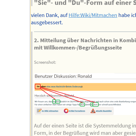
"Sie"- und "Du"-Form auf einer S
vielen Dank, auf
Hilfe:Wiki/Mitmachen
habe ic
ausgebessert.
2. Mitteilung über Nachrichten in Komb
mit Willkommen-/Begrüßungsseite
Screenshot:
Auf der einen Seite ist die Systemmeldung in
Form, in der Begrüßung wird man aber gesie