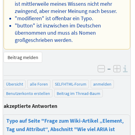
ist mittlerweile meines Wissens nicht mehr
zwingend, aber meiner Meinung nach besser.
"modifieren" ist offenbar ein Typo.
"button" ist inzwischen im Deutschen
übernommen und muss als Nomen
großgeschrieben werden.
Beitrag melden
–
I
negativ be
posit
Übersicht
alle Foren
SELFHTML-Forum
anmelden
Benutzerkonto erstellen
Beitrag im Thread-Baum
akzeptierte Antworten
Typo auf Seite "Frage zum Wiki-Artikel „Element,
Tag und Attribut“, Abschnitt "Wie viel ARIA ist