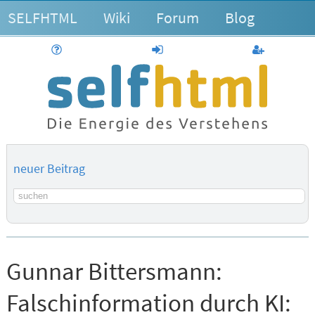
SELFHTML
Wiki
Forum
Blog
Hilfe
anmelden
Benutzerk
neuer Beitrag
Suchbegriff
Gunnar Bittersmann:
Falschinformation durch KI: