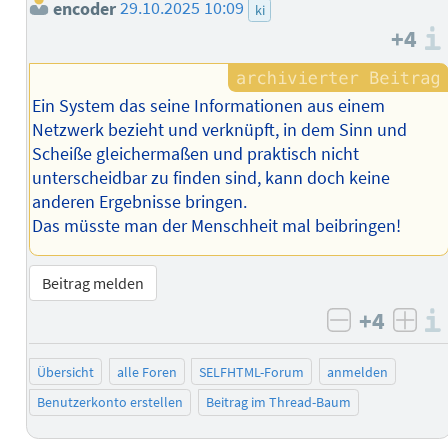
encoder
29.10.2025 10:09
ki
+4
Ein System das seine Informationen aus einem
Netzwerk bezieht und verknüpft, in dem Sinn und
Scheiße gleichermaßen und praktisch nicht
unterscheidbar zu finden sind, kann doch keine
anderen Ergebnisse bringen.
Das müsste man der Menschheit mal beibringen!
Beitrag melden
+4
negativ b
posi
Übersicht
alle Foren
SELFHTML-Forum
anmelden
Benutzerkonto erstellen
Beitrag im Thread-Baum