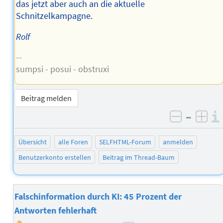
das jetzt aber auch an die aktuelle
Schnitzelkampagne.
Rolf
--
sumpsi - posui - obstruxi
Beitrag melden
–
negativ 
posi
Übersicht
alle Foren
SELFHTML-Forum
anmelden
Benutzerkonto erstellen
Beitrag im Thread-Baum
Falschinformation durch KI: 45 Prozent der
Antworten fehlerhaft