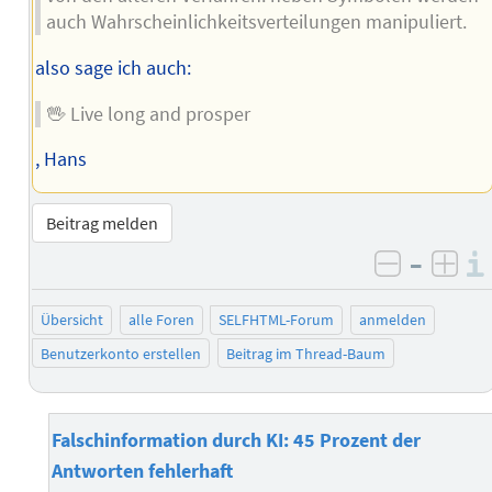
auch Wahrscheinlichkeitsverteilungen manipuliert.
also sage ich auch:
🖖 Live long and prosper
, Hans
Beitrag melden
–
negativ 
posi
Übersicht
alle Foren
SELFHTML-Forum
anmelden
Benutzerkonto erstellen
Beitrag im Thread-Baum
Falschinformation durch KI: 45 Prozent der
Antworten fehlerhaft