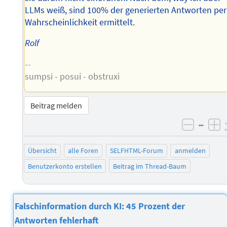
LLMs weiß, sind 100% der generierten Antworten per
Wahrscheinlichkeit ermittelt.
Rolf
--
sumpsi - posui - obstruxi
Beitrag melden
–
negati
po
Übersicht
alle Foren
SELFHTML-Forum
anmelden
Benutzerkonto erstellen
Beitrag im Thread-Baum
Falschinformation durch KI: 45 Prozent der
Antworten fehlerhaft