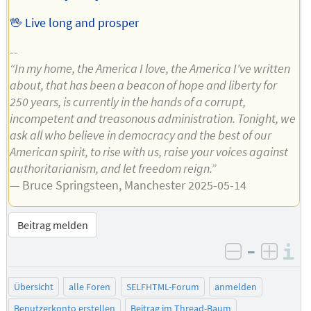
🖖 Live long and prosper
--
“In my home, the America I love, the America I've written
about, that has been a beacon of hope and liberty for
250 years, is currently in the hands of a corrupt,
incompetent and treasonous administration. Tonight, we
ask all who believe in democracy and the best of our
American spirit, to rise with us, raise your voices against
authoritarianism, and let freedom reign.”
— Bruce Springsteen, Manchester 2025-05-14
Beitrag melden
–
I
negativ be
posit
Übersicht
alle Foren
SELFHTML-Forum
anmelden
Benutzerkonto erstellen
Beitrag im Thread-Baum