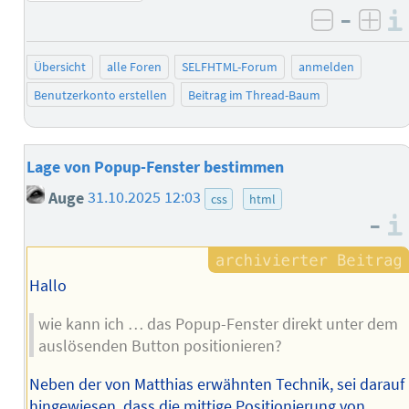
–
negativ 
posi
Übersicht
alle Foren
SELFHTML-Forum
anmelden
Benutzerkonto erstellen
Beitrag im Thread-Baum
Lage von Popup-Fenster bestimmen
Auge
31.10.2025 12:03
css
html
–
Hallo
wie kann ich … das Popup-Fenster direkt unter dem
auslösenden Button positionieren?
Neben der von Matthias erwähnten Technik, sei darauf
hingewiesen, dass die mittige Positionierung von