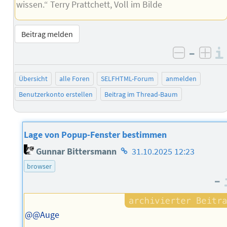
wissen.“ Terry Prattchett, Voll im Bilde
Beitrag melden
–
negativ 
posi
Übersicht
alle Foren
SELFHTML-Forum
anmelden
Benutzerkonto erstellen
Beitrag im Thread-Baum
Lage von Popup-Fenster bestimmen
Homepage
Gunnar Bittersmann
31.10.2025 12:23
des
browser
Autors
–
@@Auge