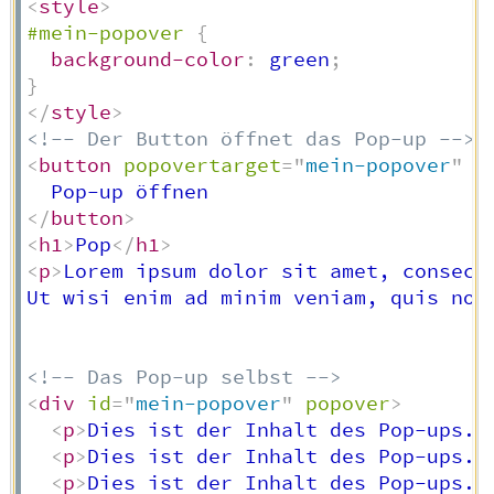
<
style
>
#mein-popover
{
background-color
:
 green
;
}
</
style
>
<!-- Der Button öffnet das Pop-up -->
<
button
popovertarget
=
"
mein-popover
"
p
</
button
>
<
h1
>
Pop
</
h1
>
<
p
>
Lorem ipsum dolor sit amet, consect
Ut wisi enim ad minim veniam, quis nos
<!-- Das Pop-up selbst -->
<
div
id
=
"
mein-popover
"
popover
>
<
p
>
Dies ist der Inhalt des Pop-ups.
<
<
p
>
Dies ist der Inhalt des Pop-ups.
<
<
p
>
Dies ist der Inhalt des Pop-ups.
<