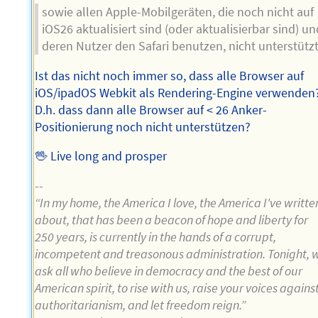
sowie allen Apple-Mobilgeräten, die noch nicht auf
iOS26 aktualisiert sind (oder aktualisierbar sind) un
deren Nutzer den Safari benutzen, nicht unterstützt
Ist das nicht noch immer so, dass alle Browser auf
iOS/ipadOS Webkit als Rendering-Engine verwenden
D.h. dass dann alle Browser auf < 26 Anker-
Positionierung noch nicht unterstützen?
🖖 Live long and prosper
--
“In my home, the America I love, the America I've writte
about, that has been a beacon of hope and liberty for
250 years, is currently in the hands of a corrupt,
incompetent and treasonous administration. Tonight, 
ask all who believe in democracy and the best of our
American spirit, to rise with us, raise your voices agains
authoritarianism, and let freedom reign.”