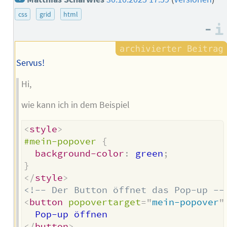
css
grid
html
–
Servus!
Hi,
wie kann ich in dem Beispiel
<
style
>
#mein-popover
{
background-color
:
 green
;
}
</
style
>
<!-- Der Button öffnet das Pop-up --
<
button
popovertarget
=
"
mein-popover
"
</
button
>