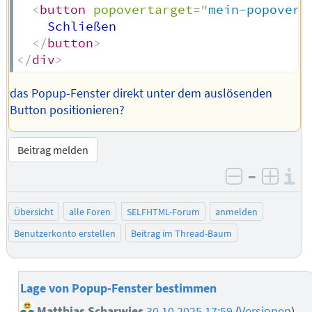
<
button
popovertarget
=
"
mein-popover
"
    Schließen

</
button
>
</
div
>
das Popup-Fenster direkt unter dem auslösenden
Button positionieren?
Beitrag melden
–
I
negativ be
posit
Übersicht
alle Foren
SELFHTML-Forum
anmelden
Benutzerkonto erstellen
Beitrag im Thread-Baum
Lage von Popup-Fenster bestimmen
Matthias Scharwies
30.10.2025 17:59
(
Versionen
)