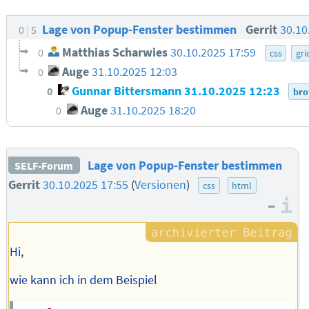
Lage von Popup-Fenster bestimmen
Gerrit
30.10
0
5
Matthias Scharwies
30.10.2025 17:59
0
css
gri
Auge
31.10.2025 12:03
0
Gunnar Bittersmann
31.10.2025 12:23
0
bro
Auge
31.10.2025 18:20
0
Lage von Popup-Fenster bestimmen
SELF-Forum
Gerrit
30.10.2025 17:55
(
Versionen
)
css
html
–
I
Hi,
wie kann ich in dem Beispiel