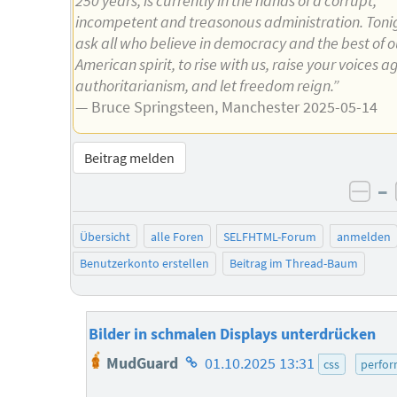
250 years, is currently in the hands of a corrupt,
incompetent and treasonous administration. Toni
ask all who believe in democracy and the best of o
American spirit, to rise with us, raise your voices a
authoritarianism, and let freedom reign.”
— Bruce Springsteen, Manchester 2025-05-14
Beitrag melden
–
neg
Übersicht
alle Foren
SELFHTML-Forum
anmelden
Benutzerkonto erstellen
Beitrag im Thread-Baum
Bilder in schmalen Displays unterdrücken
Homepage
MudGuard
01.10.2025 13:31
css
perfo
des