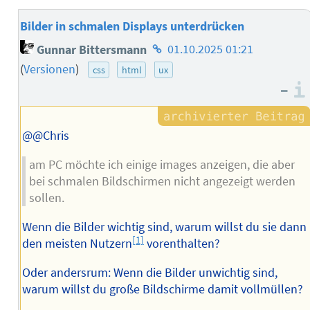
Bilder in schmalen Displays unterdrücken
Homepage
Gunnar Bittersmann
01.10.2025 01:21
des
(
Versionen
)
css
html
ux
Autors
–
@@Chris
am PC möchte ich einige images anzeigen, die aber
bei schmalen Bildschirmen nicht angezeigt werden
sollen.
Wenn die Bilder wichtig sind, warum willst du sie dann
[1]
den meisten Nutzern
vorenthalten?
Oder andersrum: Wenn die Bilder unwichtig sind,
warum willst du große Bildschirme damit vollmüllen?