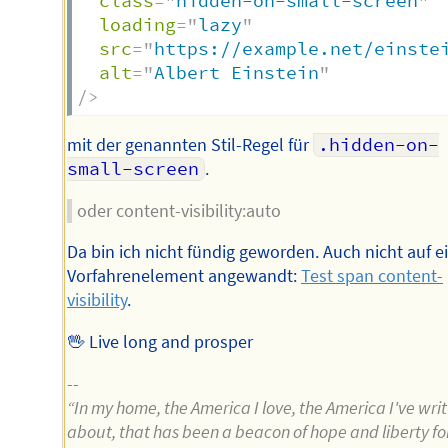
class
=
"
hidden-on-small-screen
"
loading
=
"
lazy
"
src
=
"
https://example.net/einste
alt
=
"
Albert Einstein
"
/>
mit der genannten Stil-Regel für
.hidden-on-
small-screen
.
oder content-visibility:auto
Da bin ich nicht fündig geworden. Auch nicht auf e
Vorfahrenelement angewandt:
Test span content-
visibility
.
🖖 Live long and prosper
--
“In my home, the America I love, the America I've wri
about, that has been a beacon of hope and liberty fo