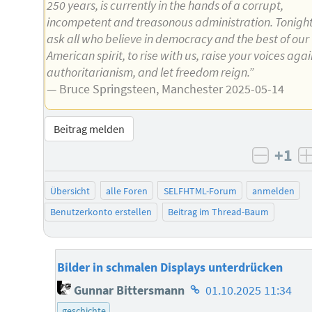
250 years, is currently in the hands of a corrupt,
incompetent and treasonous administration. Tonigh
ask all who believe in democracy and the best of our
American spirit, to rise with us, raise your voices agai
authoritarianism, and let freedom reign.”
— Bruce Springsteen, Manchester 2025-05-14
Beitrag melden
+1
negati
Übersicht
alle Foren
SELFHTML-Forum
anmelden
Benutzerkonto erstellen
Beitrag im Thread-Baum
Bilder in schmalen Displays unterdrücken
Homepage
Gunnar Bittersmann
01.10.2025 11:34
des
geschichte