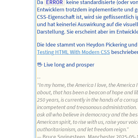
Da
ERROR
keine standardisierte (oder v
Entwicklern trotzdem inplementierte und 
CSS-Eigenschaft ist, wird sie geflissentlich i
und hat keinerlei Auswirkung auf die visuel
Darstellung. Sie erscheint aber im Entwickle
Die Idee stammt von Heydon Pickering und i
Testing HTML With Modern CSS
beschriebe
🖖 Live long and prosper
--
“In my home, the America I love, the America I
about, that has been a beacon of hope and lib
250 years, is currently in the hands of a corrup
incompetent and treasonous administration. 
ask all who believe in democracy and the best
American spirit, to rise with us, raise your voi
authoritarianism, and let freedom reign.”
— Bruce Springsteen, Manchester 2025-05-