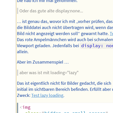
Die hab ich mir mal genommen.
Oder das gute alte display:none...
… ist genau das, wovor ich mit „vorher prüfen, das
die Bilddatei auch nicht übertragen wird, wenn da
Bild nicht angezeigt werden soll“ gewarnt hatte.
T
Das rote Ampelmännchen wird auch bei schmale
Viewport geladen. Jedenfalls bei
display: no
allein.
Aber im Zusammenspiel …
aber was ist mit loading="lazy"
Das ist eigentlich nicht für Bilder gedacht, die sich
initial im sichtbaren Bereich befinden. Erfüllt aber
Zweck:
Test lazy loading
.
<
img