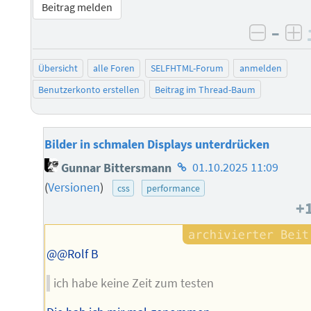
Beitrag melden
–
negati
po
Übersicht
alle Foren
SELFHTML-Forum
anmelden
Benutzerkonto erstellen
Beitrag im Thread-Baum
Bilder in schmalen Displays unterdrücken
Homepage
Gunnar Bittersmann
01.10.2025 11:09
des
(
Versionen
)
css
performance
Autors
+
@@Rolf B
ich habe keine Zeit zum testen