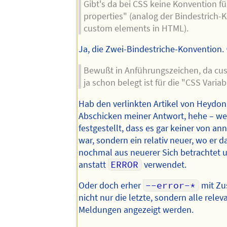
Gibt's da bei CSS keine Konvention f
properties" (analog der Bindestrich-
custom elements in HTML).
Ja, die Zwei-Bindestriche-Konvention.
Bewußt in Anführungszeichen, da cu
ja schon belegt ist für die "CSS Varia
Hab den verlinkten Artikel von Heydo
Abschicken meiner Antwort, hehe – we
festgestellt, dass es gar keiner von a
war, sondern ein relativ neuer, wo er 
nochmal aus neuerer Sich betrachtet
anstatt
ERROR
verwendet.
Oder doch erher
--error-*
mit Zu
nicht nur die letzte, sondern alle rele
Meldungen angezeigt werden.