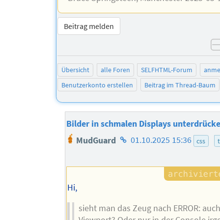
Beitrag melden
Übersicht
alle Foren
SELFHTML-Forum
anme
Benutzerkonto erstellen
Beitrag im Thread-Baum
Bilder in schmalen Displays unterdrück
Homepage
MudGuard
01.10.2025 15:36
css
des
Autors
Hi,
sieht man das Zeug nach ERROR: auc
Viewport? Oder nur in der Console ir