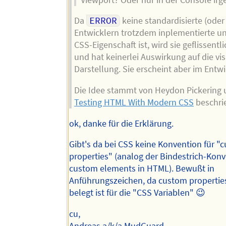
Da
ERROR
keine standardisierte (ode
Entwicklern trotzdem inplementierte u
CSS-Eigenschaft ist, wird sie geflissentli
und hat keinerlei Auswirkung auf die vis
Darstellung. Sie erscheint aber im Entwi
Die Idee stammt von Heydon Pickering u
Testing HTML With Modern CSS
beschri
ok, danke für die Erklärung.
Gibt's da bei CSS keine Konvention für "
properties" (analog der Bindestrich-Konv
custom elements in HTML). Bewußt in
Anführungszeichen, da custom propertie
belegt ist für die "CSS Variablen" 😉
cu,
Andreas a/k/a MudGuard