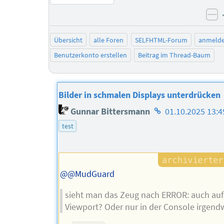
ne
Übersicht
alle Foren
SELFHTML-Forum
anmeld
Benutzerkonto erstellen
Beitrag im Thread-Baum
Bilder in schmalen Displays unterdrücken
Homepage
Gunnar Bittersmann
01.10.2025 13:4
des
test
Autors
@@MudGuard
sieht man das Zeug nach ERROR: auch au
Viewport? Oder nur in der Console irgend