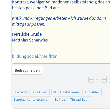
Kontrast, weniger Animationen) selbstständig das a
besten passende Bild aus.
Kritik und Anregungen erbeten – ich würde das dann
mittags anpassen!
Herzliche Grüße
Matthias Scharwies
--
bildung.social/@selfhtml
Beitrag melden
–
negati
po
Übersicht
alle Foren
SELFHTML-Forum
anmelden
Benutzerkonto erstellen
Beitrag im Thread-Baum