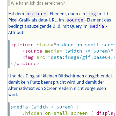
Wie kann ich das erreichen?
Mit dem
picture
-Element, darin ein
img
mit 1-
Pixel-Grafik als data-URL. Im
source
-Element das
bedingt anzuzeigende Bild, mit Query im
media
-
Attribut:
<
picture
class
=
"
hidden-on-small-scre
<
source
media
=
"
(width >= 50rem)
"
<
img
src
=
"
data:image/gif;base64,
</
picture
>
Und das Ding auf kleinen Bildschirmen ausgeblendet,
damit kein Platz beansprucht wird und damit der
Alternativtext von Screenreadern nicht vorgelesen
wird:
@media
(
width < 50rem
)
{
.hidden-on-small-screen
{
displa