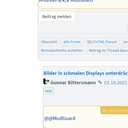
Beitrag melden
Übersicht
alle Foren
SELFHTML-Forum
an
Benutzerkonto erstellen
Beitrag im Thread-Ba
Bilder in schmalen Displays unterdrü
Homepage
Gunnar Bittersmann
01.10.2025
des
test
Autors
@@MudGuard