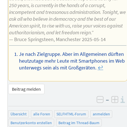
250 years, is currently in the hands of a corrupt,
incompetent and treasonous administration. Tonight, we
ask all who believe in democracy and the best of our
American spirit, to rise with us, raise your voices against
authoritarianism, and let freedom reign.”
— Bruce Springsteen, Manchester 2025-05-14
Je nach Zielgruppe. Aber im Allgemeinen dürften
heutzutage mehr Leute mit Smartphones im Web
unterwegs sein als mit Großgeräten.
↩︎
Beitrag melden
–
negativ 
posi
Übersicht
alle Foren
SELFHTML-Forum
anmelden
Benutzerkonto erstellen
Beitrag im Thread-Baum