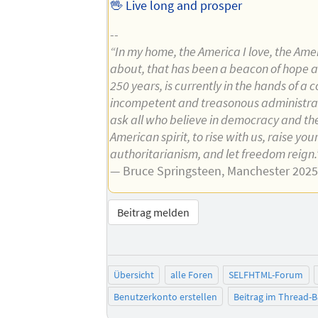
🖖 Live long and prosper
--
“In my home, the America I love, the Amer
about, that has been a beacon of hope an
250 years, is currently in the hands of a c
incompetent and treasonous administrat
ask all who believe in democracy and the
American spirit, to rise with us, raise you
authoritarianism, and let freedom reign.
— Bruce Springsteen, Manchester 2025
Beitrag melden
Übersicht
alle Foren
SELFHTML-Forum
Benutzerkonto erstellen
Beitrag im Thread-