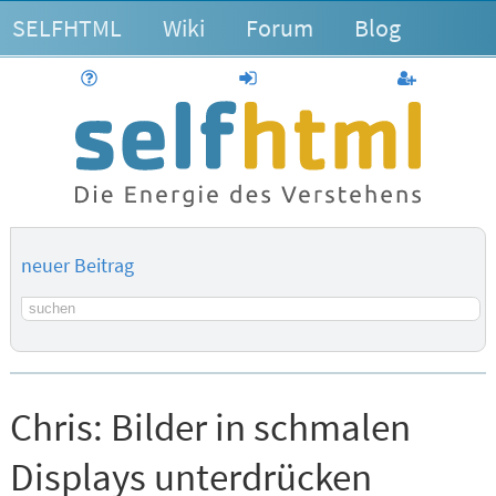
SELFHTML
Wiki
Forum
Blog
Hilfe
anmelden
Benutzerk
neuer Beitrag
Suchbegriff
Chris:
Bilder in schmalen
Displays unterdrücken