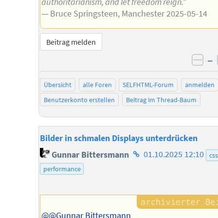
authoritarianism, and let freedom reign.”
— Bruce Springsteen, Manchester 2025-05-14
Beitrag melden
–
neg
Übersicht
alle Foren
SELFHTML-Forum
anmelden
Benutzerkonto erstellen
Beitrag im Thread-Baum
Bilder in schmalen Displays unterdrücken
Homepage
Gunnar Bittersmann
01.10.2025 12:10
css
des
performance
Autors
@@Gunnar Bittersmann