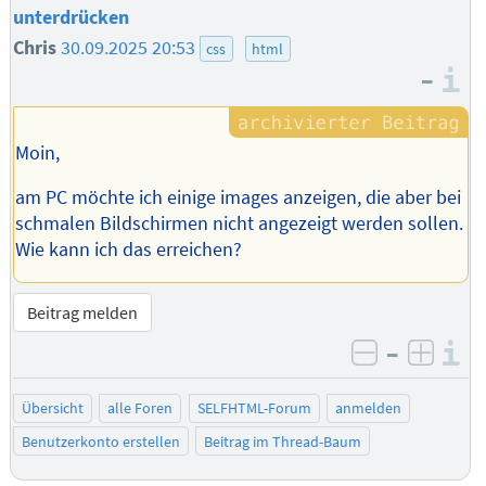
unterdrücken
Chris
30.09.2025 20:53
css
html
–
I
Moin,
am PC möchte ich einige images anzeigen, die aber bei
schmalen Bildschirmen nicht angezeigt werden sollen.
Wie kann ich das erreichen?
Beitrag melden
–
I
negativ be
posit
Übersicht
alle Foren
SELFHTML-Forum
anmelden
Benutzerkonto erstellen
Beitrag im Thread-Baum