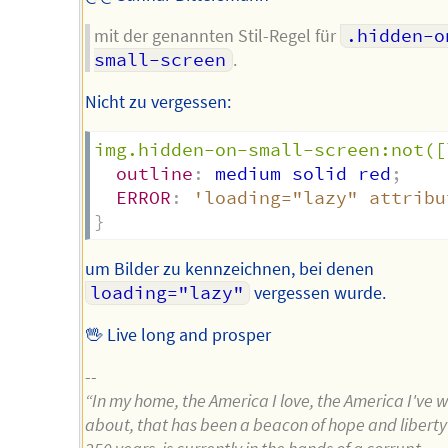
mit der genannten Stil-Regel für
.hidden-o
small-screen
.
Nicht zu vergessen:
img.hidden-on-small-screen:not([
outline
:
 medium solid red
;
ERROR
:
'loading="lazy" attribu
}
um Bilder zu kennzeichnen, bei denen
loading="lazy"
vergessen wurde.
🖖 Live long and prosper
--
“In my home, the America I love, the America I've w
about, that has been a beacon of hope and liberty 