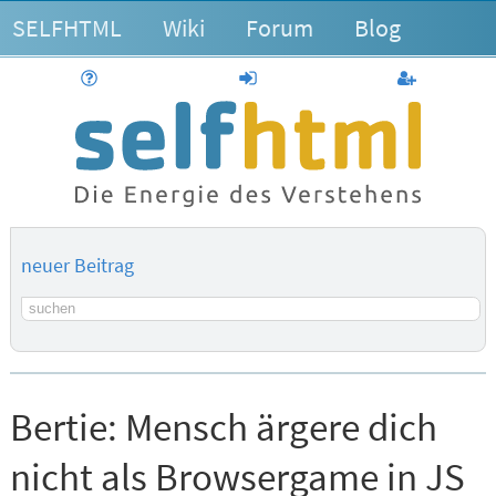
SELFHTML
Wiki
Forum
Blog
Hilfe
anmelden
Benutzerk
neuer Beitrag
Suchbegriff
Bertie:
Mensch ärgere dich
nicht als Browsergame in JS