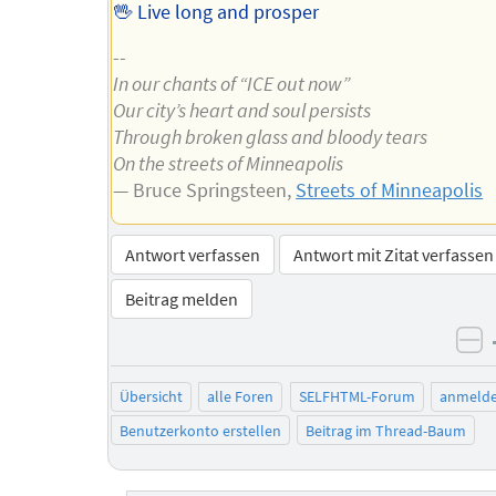
🖖 Live long and prosper
--
In our chants of “ICE out now”
Our city’s heart and soul persists
Through broken glass and bloody tears
On the streets of Minneapolis
— Bruce Springsteen,
Streets of Minneapolis
Antwort verfassen
Antwort mit Zitat verfassen
Beitrag melden
ne
Übersicht
alle Foren
SELFHTML-Forum
anmeld
Benutzerkonto erstellen
Beitrag im Thread-Baum