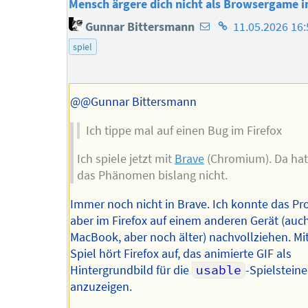
Mensch ärgere dich nicht als Browsergame i
E-
Homepage
Gunnar Bittersmann
11.05.2026 16:
Mail-
des
spiel
Adresse
Autors
des
Autors
@@Gunnar Bittersmann
Ich tippe mal auf einen Bug im Firefox
Ich spiele jetzt mit
Brave
(Chromium). Da hat
das Phänomen bislang nicht.
Immer noch nicht in Brave. Ich konnte das P
aber im Firefox auf einem anderen Gerät (auc
MacBook, aber noch älter) nachvollziehen. Mi
Spiel hört Firefox auf, das animierte GIF als
Hintergrundbild für die
usable
-Spielsteine
anzuzeigen.