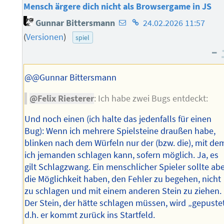
Mensch ärgere dich nicht als Browsergame in JS
E-
Homepage
Gunnar Bittersmann
24.02.2026 11:57
Mail-
des
(
Versionen
)
spiel
Adresse
Autors
–
des
Autors
@@Gunnar Bittersmann
@Felix Riesterer
: Ich habe zwei Bugs entdeckt:
Und noch einen (ich halte das jedenfalls für einen
Bug): Wenn ich mehrere Spielsteine draußen habe,
blinken nach dem Würfeln nur der (bzw. die), mit de
ich jemanden schlagen kann, sofern möglich. Ja, es
gilt Schlagzwang. Ein menschlicher Spieler sollte ab
die Möglichkeit haben, den Fehler zu begehen, nicht
zu schlagen und mit einem anderen Stein zu ziehen.
Der Stein, der hätte schlagen müssen, wird „gepustet
d.h. er kommt zurück ins Startfeld.