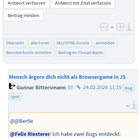
Antwort verfassen
Antwort mit Zitat verfassen
Beitrag melden
–
I
negativ be
posit
Übersicht
alle Foren
SELFHTML-Forum
anmelden
Benutzerkonto erstellen
Beitrag im Thread-Baum
Mensch ärgere dich nicht als Browsergame in JS
E-
Homepage
Gunnar Bittersmann
24.02.2026 11:15
bug
Mail-
des
spiel
Adresse
Autors
–
des
Autors
@@Bertie
@Felix Riesterer
: Ich habe zwei Bugs entdeckt: