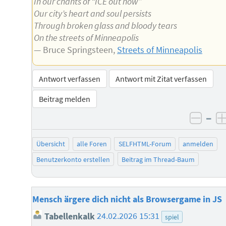
In our chants of “ICE out now”
Our city’s heart and soul persists
Through broken glass and bloody tears
On the streets of Minneapolis
— Bruce Springsteen,
Streets of Minneapolis
Antwort verfassen
Antwort mit Zitat verfassen
Beitrag melden
–
negat
Übersicht
alle Foren
SELFHTML-Forum
anmelden
Benutzerkonto erstellen
Beitrag im Thread-Baum
Mensch ärgere dich nicht als Browsergame in JS
Tabellenkalk
24.02.2026 15:31
spiel