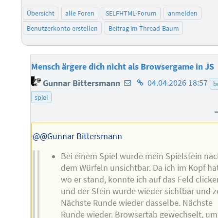
Übersicht
alle Foren
SELFHTML-Forum
anmelden
Benutzerkonto erstellen
Beitrag im Thread-Baum
Mensch ärgere dich nicht als Browsergame in JS
E-
Homepage
Gunnar Bittersmann
04.04.2026 18:57
b
Mail-
des
spiel
Adresse
Autors
des
Autors
@@Gunnar Bittersmann
Bei einem Spiel wurde mein Spielstein na
dem Würfeln unsichtbar. Da ich im Kopf hat
wo er stand, konnte ich auf das Feld clicke
und der Stein wurde wieder sichtbar und z
Nächste Runde wieder dasselbe. Nächste
Runde wieder. Browsertab gewechselt, um