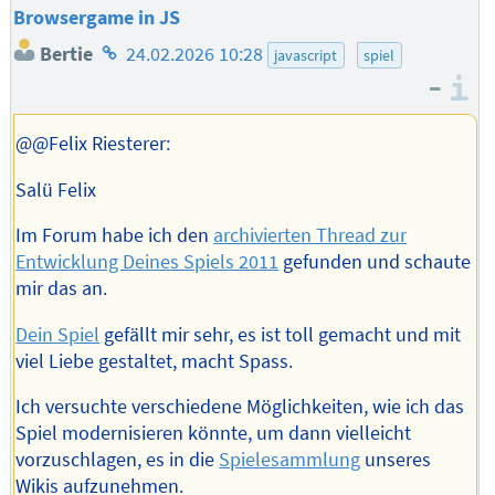
Browsergame in JS
Homepage
Bertie
24.02.2026 10:28
javascript
spiel
des
–
I
Autors
@@Felix Riesterer:
Salü Felix
Im Forum habe ich den
archivierten Thread zur
Entwicklung Deines Spiels 2011
gefunden und schaute
mir das an.
Dein Spiel
gefällt mir sehr, es ist toll gemacht und mit
viel Liebe gestaltet, macht Spass.
Ich versuchte verschiedene Möglichkeiten, wie ich das
Spiel modernisieren könnte, um dann vielleicht
vorzuschlagen, es in die
Spielesammlung
unseres
Wikis aufzunehmen.