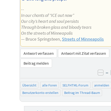
--
In our chants of “ICE out now”
Our city’s heart and soul persists
Through broken glass and bloody tears
On the streets of Minneapolis
— Bruce Springsteen,
Streets of Minneapolis
Antwort verfassen
Antwort mit Zitat verfassen
Beitrag melden
–
neg
Übersicht
alle Foren
SELFHTML-Forum
anmelden
Benutzerkonto erstellen
Beitrag im Thread-Baum