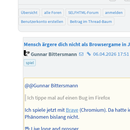
negat
Übersicht
alle Foren
SELFHTML-Forum
anmelden
Benutzerkonto erstellen
Beitrag im Thread-Baum
Mensch ärgere dich nicht als Browsergame in 
E-
Homepage
Gunnar Bittersmann
06.04.2026 17:51
Mail-
des
spiel
Adresse
Autors
des
Autors
@@Gunnar Bittersmann
Ich tippe mal auf einen Bug im Firefox
Ich spiele jetzt mit
Brave
(Chromium). Da hatte i
Phänomen bislang nicht.
🖖 Live long and prosper