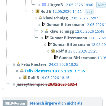
JürgenB
12.05.2026 14:00
0
humo
Rolf B
12.05.2026 14:11
0
bug
klawischnigg
12.05.2026 15:07
0
Gunnar Bittersmann
12.05.2026 
0
klawischnigg
12.05.2026 15:48
0
Gunnar Bittersmann
12.05.202
0
Gunnar Bittersmann
13.05.20
0
Rolf B
13.05.2026 15:29
0
Gunnar Bittersmann
13.0
0
Felix Riesterer
24.02.2026 18:25
0
Felix Riesterer
19.05.2026 17:35
0
Rolf B
19.05.2026 18:15
0
jasseythompson
28.02.2026 18:54
0
Mensch ärgere dich nicht als
SELF-Forum