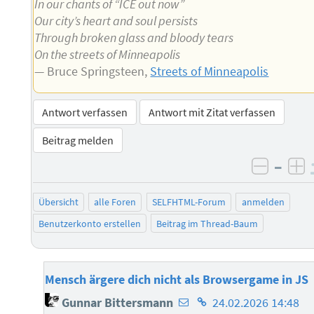
In our chants of “ICE out now”
Our city’s heart and soul persists
Through broken glass and bloody tears
On the streets of Minneapolis
— Bruce Springsteen,
Streets of Minneapolis
Antwort verfassen
Antwort mit Zitat verfassen
Beitrag melden
–
negati
po
Übersicht
alle Foren
SELFHTML-Forum
anmelden
Benutzerkonto erstellen
Beitrag im Thread-Baum
Mensch ärgere dich nicht als Browsergame in JS
E-
Homepage
Gunnar Bittersmann
24.02.2026 14:48