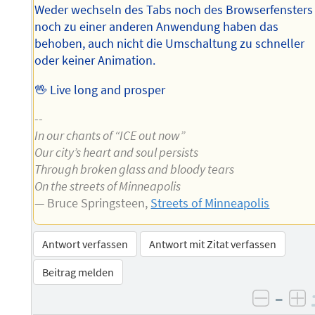
Weder wechseln des Tabs noch des Browserfensters
noch zu einer anderen Anwendung haben das
behoben, auch nicht die Umschaltung zu schneller
oder keiner Animation.
🖖 Live long and prosper
--
In our chants of “ICE out now”
Our city’s heart and soul persists
Through broken glass and bloody tears
On the streets of Minneapolis
— Bruce Springsteen,
Streets of Minneapolis
Antwort verfassen
Antwort mit Zitat verfassen
Beitrag melden
–
negati
po