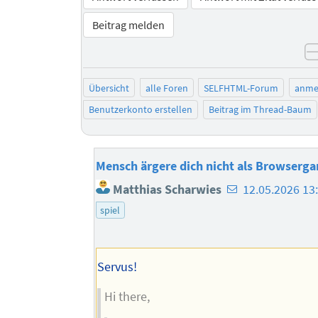
Beitrag melden
Übersicht
alle Foren
SELFHTML-Forum
anme
Benutzerkonto erstellen
Beitrag im Thread-Baum
Mensch ärgere dich nicht als Browserga
E-
Matthias Scharwies
12.05.2026 13
Mail-
spiel
Adresse
des
Autors
Servus!
Hi there,