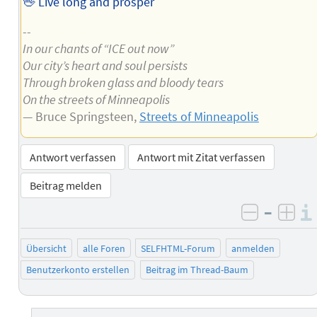
🖖 Live long and prosper
--
In our chants of “ICE out now”
Our city’s heart and soul persists
Through broken glass and bloody tears
On the streets of Minneapolis
— Bruce Springsteen,
Streets of Minneapolis
Antwort verfassen
Antwort mit Zitat verfassen
Beitrag melden
–
negativ 
posi
Übersicht
alle Foren
SELFHTML-Forum
anmelden
Benutzerkonto erstellen
Beitrag im Thread-Baum