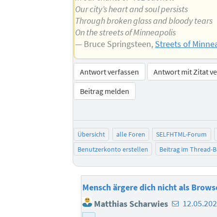
Our city’s heart and soul persists
Through broken glass and bloody tears
On the streets of Minneapolis
— Bruce Springsteen,
Streets of Minne
Antwort verfassen
Antwort mit Zitat v
Beitrag melden
Übersicht
alle Foren
SELFHTML-Forum
Benutzerkonto erstellen
Beitrag im Thread-
Mensch ärgere dich nicht als Brows
E-
Matthias Scharwies
12.05.202
Mail-