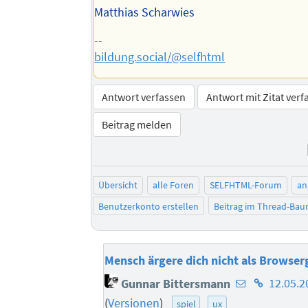
Matthias Scharwies
--
bildung.social/@selfhtml
Antwort verfassen
Antwort mit Zitat verf
Beitrag melden
Übersicht
alle Foren
SELFHTML-Forum
an
Benutzerkonto erstellen
Beitrag im Thread-Ba
Mensch ärgere dich nicht als Browser
E-
Homepage
Gunnar Bittersmann
12.05.2
Mail-
des
(
Versionen
)
spiel
ux