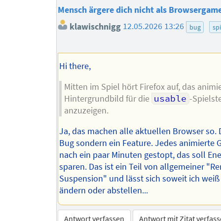
Mensch ärgere dich nicht als Browsergame
klawischnigg
12.05.2026 13:26
bug
spi
Hi there,
Mitten im Spiel hört Firefox auf, das animie
Hintergrundbild für die
usable
-Spielst
anzuzeigen.
Ja, das machen alle aktuellen Browser so. D
Bug sondern ein Feature. Jedes animierte G
nach ein paar Minuten gestopt, das soll Ene
sparen. Das ist ein Teil von allgemeiner "R
Suspension" und lässt sich soweit ich weiß
ändern oder abstellen...
Antwort verfassen
Antwort mit Zitat verfas