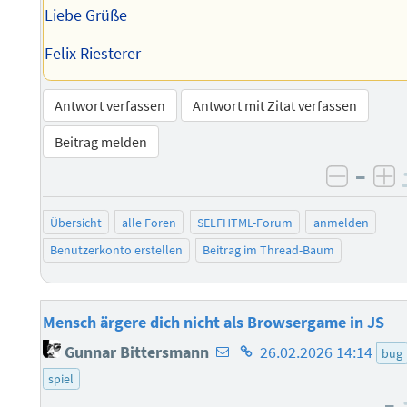
Liebe Grüße
Felix Riesterer
Antwort verfassen
Antwort mit Zitat verfassen
Beitrag melden
–
negati
po
Übersicht
alle Foren
SELFHTML-Forum
anmelden
Benutzerkonto erstellen
Beitrag im Thread-Baum
Mensch ärgere dich nicht als Browsergame in JS
E-
Homepage
Gunnar Bittersmann
26.02.2026 14:14
bug
Mail-
des
spiel
Adresse
Autors
–