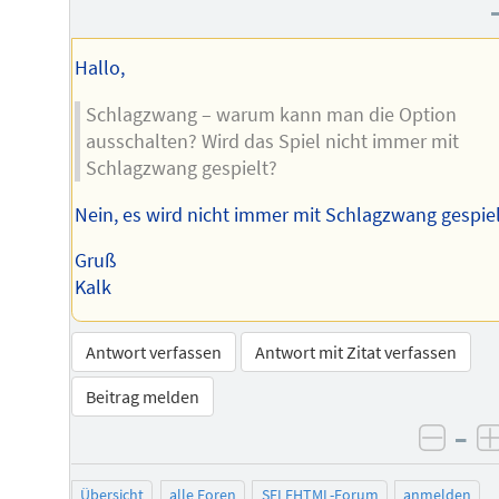
Hallo,
Schlagzwang – warum kann man die Option
ausschalten? Wird das Spiel nicht immer mit
Schlagzwang gespielt?
Nein, es wird nicht immer mit Schlagzwang gespiel
Gruß
Kalk
Antwort verfassen
Antwort mit Zitat verfassen
Beitrag melden
–
negat
Übersicht
alle Foren
SELFHTML-Forum
anmelden