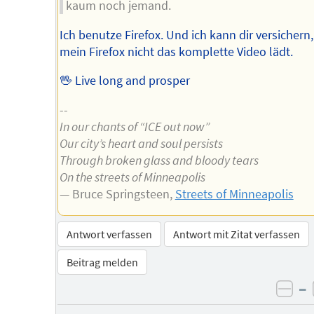
kaum noch jemand.
Ich benutze Firefox. Und ich kann dir versichern
mein Firefox nicht das komplette Video lädt.
🖖 Live long and prosper
--
In our chants of “ICE out now”
Our city’s heart and soul persists
Through broken glass and bloody tears
On the streets of Minneapolis
— Bruce Springsteen,
Streets of Minneapolis
Antwort verfassen
Antwort mit Zitat verfassen
Beitrag melden
–
neg