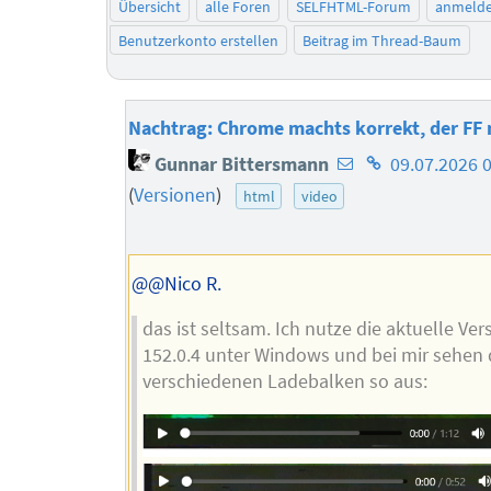
Übersicht
alle Foren
SELFHTML-Forum
anmeld
Benutzerkonto erstellen
Beitrag im Thread-Baum
Nachtrag: Chrome machts korrekt, der FF 
E-
Homepage
Gunnar Bittersmann
09.07.2026 
Mail-
des
(
Versionen
)
html
video
Adresse
Autors
des
Autors
@@Nico R.
das ist seltsam. Ich nutze die aktuelle Ver
152.0.4 unter Windows und bei mir sehen 
verschiedenen Ladebalken so aus: