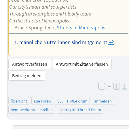
Our city’s heart and soul persists
Through broken glass and bloody tears
On the streets of Minneapolis
— Bruce Springsteen,
Streets of Minneapolis
männliche Nutzerinnen sind mitgemeint
↩︎
Antwort verfassen
Antwort mit Zitat verfassen
Beitrag melden
–
negativ 
posi
Übersicht
alle Foren
SELFHTML-Forum
anmelden
Benutzerkonto erstellen
Beitrag im Thread-Baum