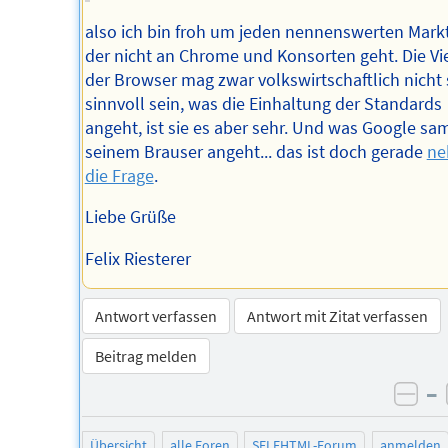
also ich bin froh um jeden nennenswerten Markt
der nicht an Chrome und Konsorten geht. Die Vie
der Browser mag zwar volkswirtschaftlich nicht
sinnvoll sein, was die Einhaltung der Standards
angeht, ist sie es aber sehr. Und was Google sa
seinem Brauser angeht... das ist doch gerade
ne
die Frage
.
Liebe Grüße
Felix Riesterer
Antwort verfassen
Antwort mit Zitat verfassen
Beitrag melden
–
neg
Übersicht
alle Foren
SELFHTML-Forum
anmelden