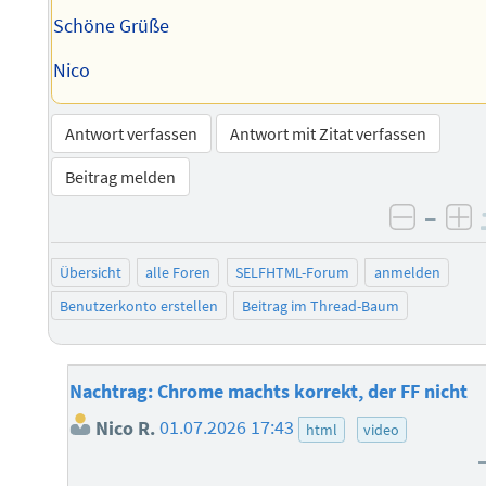
Schöne Grüße
Nico
Antwort verfassen
Antwort mit Zitat verfassen
Beitrag melden
–
negati
po
Übersicht
alle Foren
SELFHTML-Forum
anmelden
Benutzerkonto erstellen
Beitrag im Thread-Baum
Nachtrag: Chrome machts korrekt, der FF nicht
Nico R.
01.07.2026 17:43
html
video