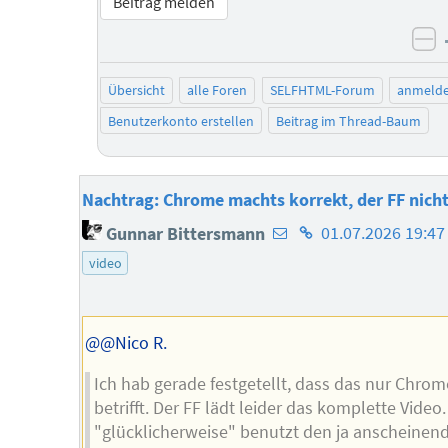
Beitrag melden
ne
Übersicht
alle Foren
SELFHTML-Forum
anmeld
Benutzerkonto erstellen
Beitrag im Thread-Baum
Nachtrag: Chrome machts korrekt, der FF nich
E-
Homepage
Gunnar Bittersmann
01.07.2026 19:47
Mail-
des
video
Adresse
Autors
des
Autors
@@Nico R.
Ich hab gerade festgetellt, dass das nur Chrom
betrifft. Der FF lädt leider das komplette Video.
"glücklicherweise" benutzt den ja anscheinen