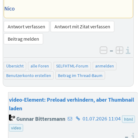
Nico
Antwort verfassen
Antwort mit Zitat verfassen
Beitrag melden
–
I
negativ be
posit
Übersicht
alle Foren
SELFHTML-Forum
anmelden
Benutzerkonto erstellen
Beitrag im Thread-Baum
video-Element: Preload verhindern, aber Thumbnail
laden
E-
Homepage
Gunnar Bittersmann
01.07.2026 11:04
html
Mail-
des
video
Adresse
Autors
–