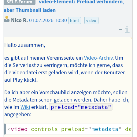
video-Element: Preload verhindern,
SELF-Forum
aber Thumbnail laden
Nico R.
01.07.2026 10:30
html
video
–
I
Hallo zusammen,
es gibt auf meiner Vereinsseite ein
Video-Archiv
. Um
die Serverlast zu verringern, möchte ich gerne, dass
die Videodatei erst geladen wird, wenn der Benutzer
auf Play klickt.
Da ich aber ein Vorschaubild anzeigen möchte, sollen
die Metadaten schon geladen werden. Daher habe ich,
wie im
Wiki
erklärt,
preload="metadata"
angegeben:
<
video
controls
preload
=
"
metadata
"
dat