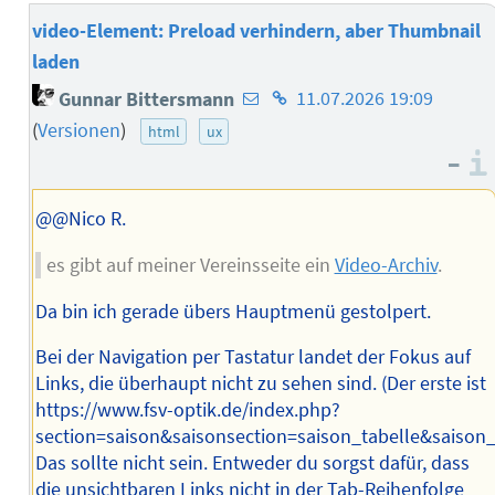
video-Element: Preload verhindern, aber Thumbnail
laden
E-
Homepage
Gunnar Bittersmann
11.07.2026 19:09
Mail-
des
(
Versionen
)
html
ux
Adresse
Autors
–
des
Autors
@@Nico R.
es gibt auf meiner Vereinsseite ein
Video-Archiv
.
Da bin ich gerade übers Hauptmenü gestolpert.
Bei der Navigation per Tastatur landet der Fokus auf
Links, die überhaupt nicht zu sehen sind. (Der erste ist
https://www.fsv-optik.de/index.php?
section=saison&saisonsection=saison_tabelle&saison_
Das sollte nicht sein. Entweder du sorgst dafür, dass
die unsichtbaren Links nicht in der Tab-Reihenfolge