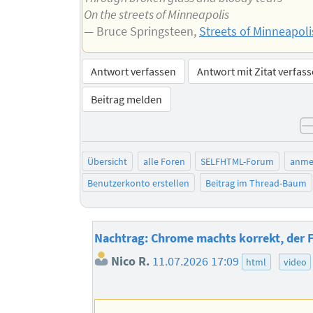
On the streets of Minneapolis
— Bruce Springsteen,
Streets of Minneapoli
Antwort verfassen
Antwort mit Zitat verfas
Beitrag melden
Übersicht
alle Foren
SELFHTML-Forum
anme
Benutzerkonto erstellen
Beitrag im Thread-Baum
Nachtrag: Chrome machts korrekt, der F
Nico R.
11.07.2026 17:09
html
video