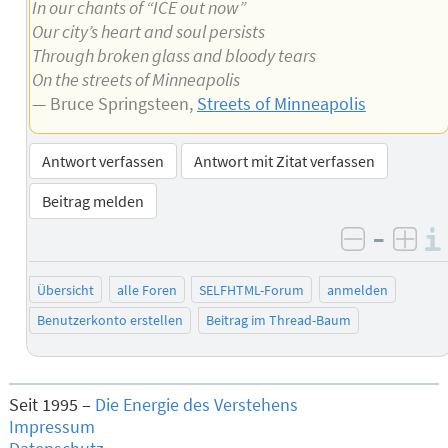
In our chants of “ICE out now”
Our city’s heart and soul persists
Through broken glass and bloody tears
On the streets of Minneapolis
— Bruce Springsteen,
Streets of Minneapolis
Antwort verfassen
Antwort mit Zitat verfassen
Beitrag melden
–
negativ 
posi
Übersicht
alle Foren
SELFHTML-Forum
anmelden
Benutzerkonto erstellen
Beitrag im Thread-Baum
Seit 1995 –
Die Energie des Verstehens
Impressum