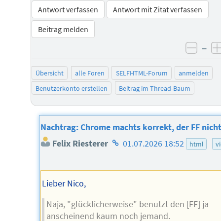
Antwort verfassen
Antwort mit Zitat verfassen
Beitrag melden
–
negat
Übersicht
alle Foren
SELFHTML-Forum
anmelden
Benutzerkonto erstellen
Beitrag im Thread-Baum
Nachtrag: Chrome machts korrekt, der FF nich
Homepage
Felix Riesterer
01.07.2026 18:52
html
v
des
Autors
Lieber Nico,
Naja, "glücklicherweise" benutzt den [FF] ja
anscheinend kaum noch jemand.