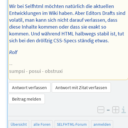
Wir bei Selfhtml möchten natürlich die aktuellen
Entwicklungen im Wiki haben. Aber Editors Drafts sind
volatil, man kann sich nicht darauf verlassen, dass
diese Inhalte kommen oder dass sie exakt so
kommen. Und während HTML halbwegs stabil ist, tut
sich bei den drölfzig CSS-Specs ständig etwas.
Rolf
--
sumpsi - posui - obstruxi
Antwort verfassen
Antwort mit Zitat verfassen
Beitrag melden
–
negativ 
posi
Übersicht
alle Foren
SELFHTML-Forum
anmelden