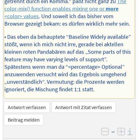
getrennt durch ein Komma.“ paßt nicht ganz zu
The
color-mix() function enables mixing one or
more
<color> values
. Und soweit ich das bisher vom
Browser gezeigt bekam: es dürfen wirklich mehr sein.
• Das eben da behauptete “Baseline Widely available”
stößt, wenn ich mich nicht irre, gerade bei aktellen
kleinen roten Pandabären auf das „Some parts of this
feature may have varying levels of support”.
Spätestens wenn man da “<percentage> Optional”
anzuwenden versucht wird das Ergebnis umgehend
„unverständlich“. Vermutung: die Prozente werden
ignoriert, die Mischung findet 1:1 statt.
Antwort verfassen
Antwort mit Zitat verfassen
Beitrag melden
–
I
negativ be
posit