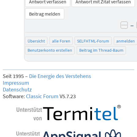
Antwort verfassen
Antwort mit Zitat verfassen
Beitrag melden
–
neg
Übersicht
alle Foren
SELFHTML-Forum
anmelden
Benutzerkonto erstellen
Beitrag im Thread-Baum
Seit 1995 –
Die Energie des Verstehens
Impressum
Datenschutz
Software:
Classic Forum
V5.7.23