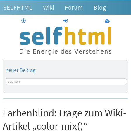
SELFHTML
Wiki
Forum
Blog
Hilfe
anmelden
Benutzerk
neuer Beitrag
Suchbegriff
Farbenblind:
Frage zum Wiki-
Artikel „color-mix()“