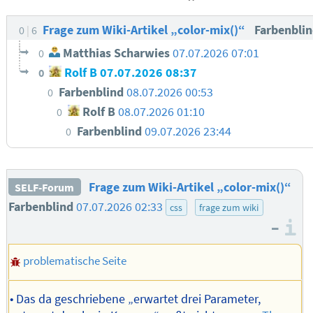
Frage zum Wiki-Artikel „color-mix()“
Farbenbli
0
6
Matthias Scharwies
07.07.2026 07:01
0
Rolf B
07.07.2026 08:37
0
Farbenblind
08.07.2026 00:53
0
Rolf B
08.07.2026 01:10
0
Farbenblind
09.07.2026 23:44
0
Frage zum Wiki-Artikel „color-mix()“
SELF-Forum
Farbenblind
07.07.2026 02:33
css
frage zum wiki
–
I
problematische Seite
• Das da geschriebene „erwartet drei Parameter,