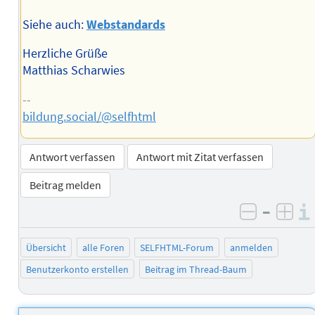
Siehe auch:
Webstandards
Herzliche Grüße
Matthias Scharwies
--
bildung.social/@selfhtml
Antwort verfassen
Antwort mit Zitat verfassen
Beitrag melden
–
negativ 
posi
Übersicht
alle Foren
SELFHTML-Forum
anmelden
Benutzerkonto erstellen
Beitrag im Thread-Baum