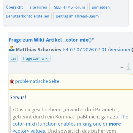
Übersicht
alle Foren
SELFHTML-Forum
anmelden
Benutzerkonto erstellen
Beitrag im Thread-Baum
Frage zum Wiki-Artikel „color-mix()“
E-
Matthias Scharwies
07.07.2026 07:01
(
Versionen
Mail-
css
frage zum wiki
Adresse
–
des
problematische Seite
Autors
Servus!
• Das da geschriebene „erwartet drei Parameter,
getrennt durch ein Komma.“ paßt nicht ganz zu
The
color-mix() function enables mixing one or
more
<color> values
. Und soweit ich das bisher vom