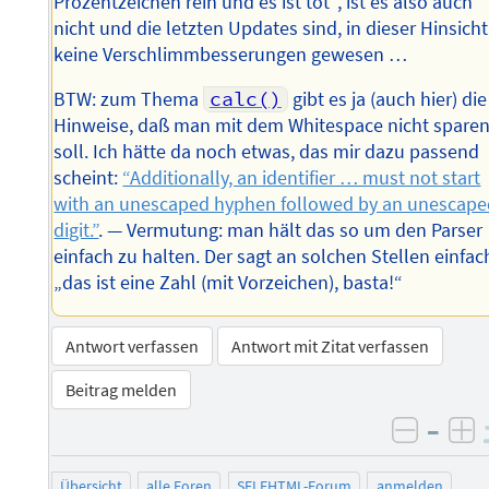
Prozentzeichen rein und es ist tot“, ist es also auch
nicht und die letzten Updates sind, in dieser Hinsicht
keine Verschlimmbesserungen gewesen …
BTW: zum Thema
calc()
gibt es ja (auch hier) die
Hinweise, daß man mit dem Whitespace nicht spare
soll. Ich hätte da noch etwas, das mir dazu passend
scheint:
“Additionally, an identifier … must not start
with an unescaped hyphen followed by an unescap
digit.”
. — Vermutung: man hält das so um den Parser
einfach zu halten. Der sagt an solchen Stellen einfac
„das ist eine Zahl (mit Vorzeichen), basta!“
Antwort verfassen
Antwort mit Zitat verfassen
Beitrag melden
–
negati
po
Übersicht
alle Foren
SELFHTML-Forum
anmelden