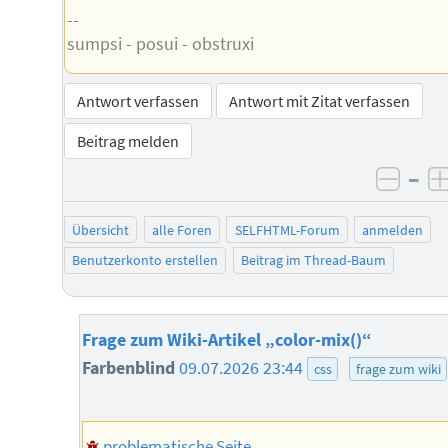
--
sumpsi - posui - obstruxi
Antwort verfassen
Antwort mit Zitat verfassen
Beitrag melden
–
negat
Übersicht
alle Foren
SELFHTML-Forum
anmelden
Benutzerkonto erstellen
Beitrag im Thread-Baum
Frage zum Wiki-Artikel „color-mix()“
Farbenblind
09.07.2026 23:44
css
frage zum wiki
problematische Seite