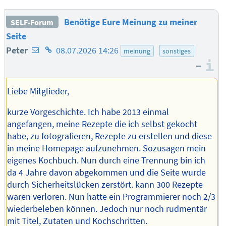
Benötige Eure Meinung zu meiner
SELF-Forum
Seite
E-
Homepage
Peter
08.07.2026 14:26
meinung
sonstiges
–
Mail-
des
I
Adresse
Autors
Liebe Mitglieder,
des
Autors
kurze Vorgeschichte. Ich habe 2013 einmal
angefangen, meine Rezepte die ich selbst gekocht
habe, zu fotografieren, Rezepte zu erstellen und diese
in meine Homepage aufzunehmen. Sozusagen mein
eigenes Kochbuch. Nun durch eine Trennung bin ich
da 4 Jahre davon abgekommen und die Seite wurde
durch Sicherheitslücken zerstört. kann 300 Rezepte
waren verloren. Nun hatte ein Programmierer noch 2/3
wiederbeleben können. Jedoch nur noch rudmentär
mit Titel, Zutaten und Kochschritten.