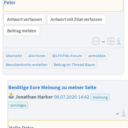
Peter
Antwort verfassen
Antwort mit Zitat verfassen
Beitrag melden
–
I
negativ be
posit
Übersicht
alle Foren
SELFHTML-Forum
anmelden
Benutzerkonto erstellen
Beitrag im Thread-Baum
Benötige Eure Meinung zu meiner Seite
Jonathan Harker
08.07.2026 14:42
meinung
sonstiges
–
Hallo Peter,