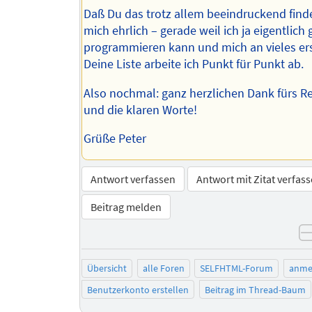
Daß Du das trotz allem beeindruckend finde
mich ehrlich – gerade weil ich ja eigentlich 
programmieren kann und mich an vieles ers
Deine Liste arbeite ich Punkt für Punkt ab.
Also nochmal: ganz herzlichen Dank fürs Re
und die klaren Worte!
Grüße Peter
Antwort verfassen
Antwort mit Zitat verfas
Beitrag melden
Übersicht
alle Foren
SELFHTML-Forum
anme
Benutzerkonto erstellen
Beitrag im Thread-Baum