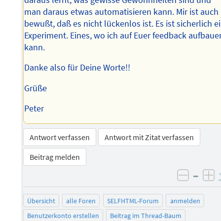
man daraus etwas automatisieren kann. Mir ist auch
bewußt, daß es nicht lückenlos ist. Es ist sicherlich e
Experiment. Eines, wo ich auf Euer feedback aufbaue
kann.
Danke also für Deine Worte!!
Grüße
Peter
Antwort verfassen
Antwort mit Zitat verfassen
Beitrag melden
–
negati
po
Übersicht
alle Foren
SELFHTML-Forum
anmelden
Benutzerkonto erstellen
Beitrag im Thread-Baum