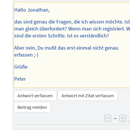
Adresse
Autors
Hallo Jonathan,
des
Autors
das sind genau die Fragen, die ich wissen möchte. Is
man gleich überfordert? Wenn man sich registriert. W
sind die ersten Schritte. Ist es verständlich?
Aber nein, Du mußt das erst einmal nicht genau
erfassen ;-)
Grüße
Peter
Antwort verfassen
Antwort mit Zitat verfassen
Beitrag melden
–
negati
po