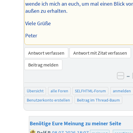
wende ich mich an euch, um mal einen Blick vo
außen zu erhalten.
Viele Grüße
Peter
Antwort verfassen
Antwort mit Zitat verfassen
Beitrag melden
–
neg
Übersicht
alle Foren
SELFHTML-Forum
anmelden
Benutzerkonto erstellen
Beitrag im Thread-Baum
Benötige Eure Meinung zu meiner Seite
Rolf B
08.07.2026 18:07