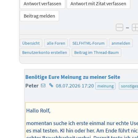
Antwort verfassen
Antwort mit Zitat verfassen
Beitrag melden
–
negat
Übersicht
alle Foren
SELFHTML-Forum
anmelden
Benutzerkonto erstellen
Beitrag im Thread-Baum
Benötige Eure Meinung zu meiner Seite
E-
Homepage
Peter
08.07.2026 17:20
meinung
sonstige
Mail-
des
Adresse
Autors
Hallo Rolf,
des
Autors
momentan suche ich erste einmal nur echte User
es mal testen. KI hin oder her. Am Ende führt ni