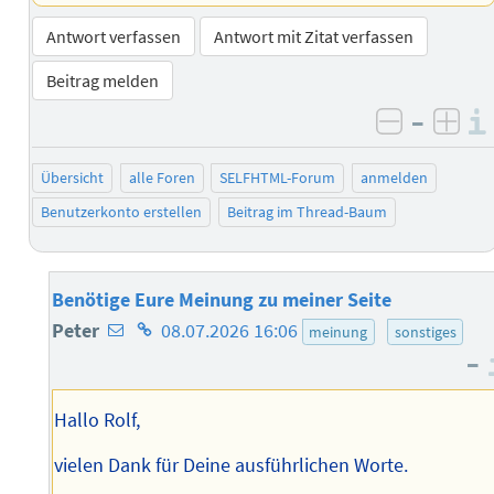
Antwort verfassen
Antwort mit Zitat verfassen
Beitrag melden
–
negativ 
posi
Übersicht
alle Foren
SELFHTML-Forum
anmelden
Benutzerkonto erstellen
Beitrag im Thread-Baum
Benötige Eure Meinung zu meiner Seite
E-
Homepage
Peter
08.07.2026 16:06
meinung
sonstiges
–
Mail-
des
Adresse
Autors
Hallo Rolf,
des
Autors
vielen Dank für Deine ausführlichen Worte.