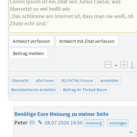
Lorem Ipsum ist ein Zitat von Julius Caesar, was
übersetzt so viel heißt wie
„Das schlimme am Internet ist, dass man nie weiß, ob
Zitate echt sind.“
Antwort verfassen
Antwort mit Zitat verfassen
Beitrag melden
–
negativ 
posi
Übersicht
alle Foren
SELFHTML-Forum
anmelden
Benutzerkonto erstellen
Beitrag im Thread-Baum
Benötige Eure Meinung zu meiner Seite
E-
Homepage
Peter
08.07.2026 14:56
meinung
sonstiges
–
Mail-
des