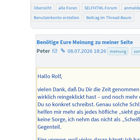
Übersicht
alle Foren
SELFHTML-Forum
anmeld
Benutzerkonto erstellen
Beitrag im Thread-Baum
Benötige Eure Meinung zu meiner Seite
E-
Homepage
Peter
08.07.2026 18:26
meinung
son
Mail-
des
Adresse
Autors
Hallo Rolf,
des
Autors
vielen Dank, daß Du Dir die Zeit genommen
wirklich reingeklickt hast – und noch mehr 
Du so konkret schreibst. Genau solche Schl
helfen mir mehr als jedes höfliche „sieht g
keine Sorge, ich nehm das nicht als „Scheiß
Gegenteil.
Eins vorweg, weil vieles daran hängt: Ich h