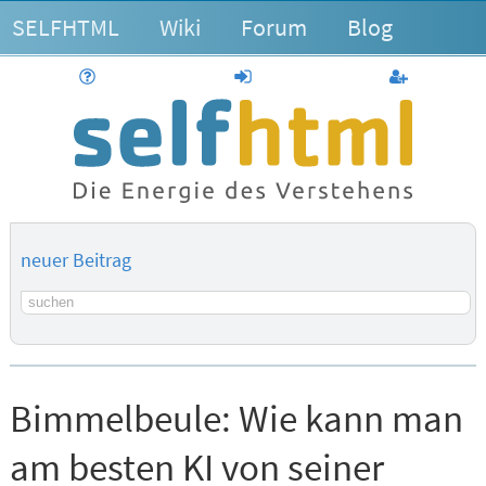
SELFHTML
Wiki
Forum
Blog
Hilfe
anmelden
Benutzerk
neuer Beitrag
Suchbegriff
Bimmelbeule:
Wie kann man
am besten KI von seiner