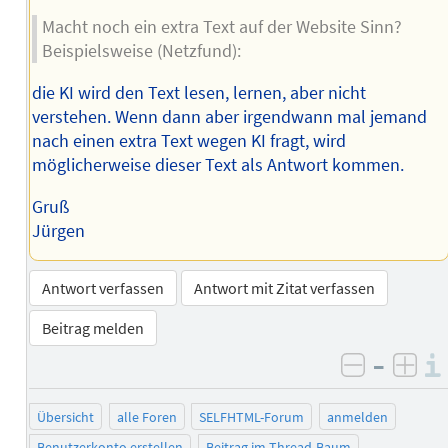
Macht noch ein extra Text auf der Website Sinn?
Beispielsweise (Netzfund):
die KI wird den Text lesen, lernen, aber nicht
verstehen. Wenn dann aber irgendwann mal jemand
nach einen extra Text wegen KI fragt, wird
möglicherweise dieser Text als Antwort kommen.
Gruß
Jürgen
Antwort verfassen
Antwort mit Zitat verfassen
Beitrag melden
–
negativ 
posi
Übersicht
alle Foren
SELFHTML-Forum
anmelden
Benutzerkonto erstellen
Beitrag im Thread-Baum