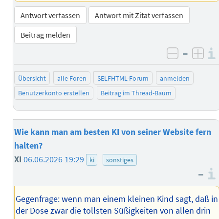
Antwort verfassen
Antwort mit Zitat verfassen
Beitrag melden
–
negativ 
posi
Übersicht
alle Foren
SELFHTML-Forum
anmelden
Benutzerkonto erstellen
Beitrag im Thread-Baum
Wie kann man am besten KI von seiner Website fern
halten?
XI
06.06.2026 19:29
ki
sonstiges
–
Gegenfrage: wenn man einem kleinen Kind sagt, daß in
der Dose zwar die tollsten Süßigkeiten von allen drin