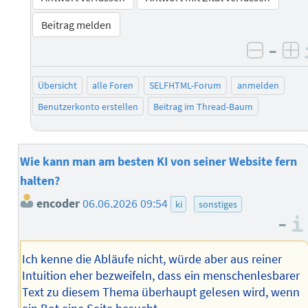
Beitrag melden
–
negati
po
Übersicht
alle Foren
SELFHTML-Forum
anmelden
Benutzerkonto erstellen
Beitrag im Thread-Baum
Wie kann man am besten KI von seiner Website fern
halten?
encoder
06.06.2026 09:54
ki
sonstiges
–
Ich kenne die Abläufe nicht, würde aber aus reiner
Intuition eher bezweifeln, dass ein menschenlesbarer
Text zu diesem Thema überhaupt gelesen wird, wenn