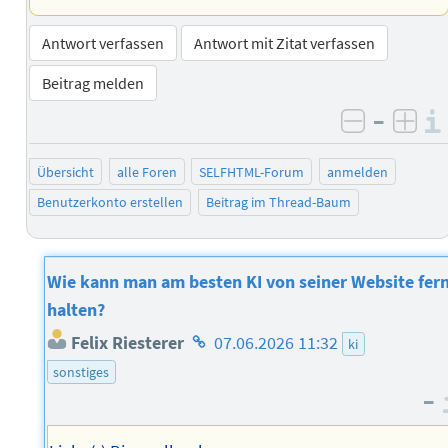
Antwort verfassen
Antwort mit Zitat verfassen
Beitrag melden
–
negativ 
posi
Übersicht
alle Foren
SELFHTML-Forum
anmelden
Benutzerkonto erstellen
Beitrag im Thread-Baum
Wie kann man am besten KI von seiner Website fer
halten?
Homepage
Felix Riesterer
07.06.2026 11:32
ki
des
sonstiges
Autors
–