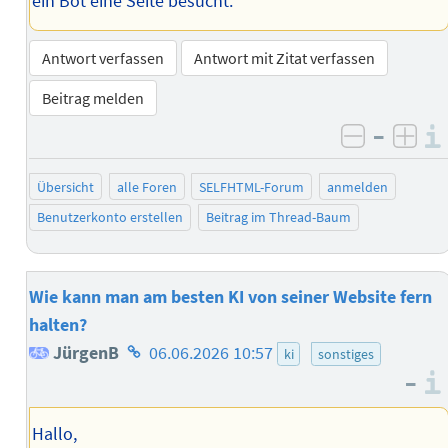
ein Bot eine Seite besucht.
Antwort verfassen
Antwort mit Zitat verfassen
Beitrag melden
–
negativ 
posi
Übersicht
alle Foren
SELFHTML-Forum
anmelden
Benutzerkonto erstellen
Beitrag im Thread-Baum
Wie kann man am besten KI von seiner Website fern
halten?
Homepage
JürgenB
06.06.2026 10:57
ki
sonstiges
–
des
Autors
Hallo,