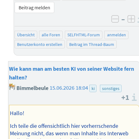
Beitrag melden
–
negati
po
Übersicht
alle Foren
SELFHTML-Forum
anmelden
Benutzerkonto erstellen
Beitrag im Thread-Baum
Wie kann man am besten KI von seiner Website fern
halten?
Bimmelbeule
15.06.2026 18:04
ki
sonstiges
+1
Hallo!
Ich teile die offensichtlich hier vorherrschende
Meinung nicht, das wenn man Inhalte ins Interweb