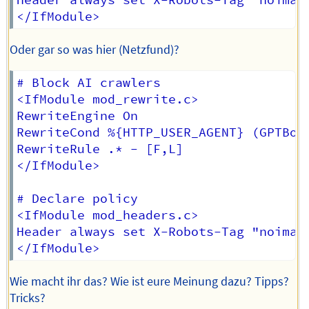
Header always set X-Robots-Tag "noimage
Oder gar so was hier (Netzfund)?
# Block AI crawlers

<IfModule mod_rewrite.c>

RewriteEngine On

RewriteCond %{HTTP_USER_AGENT} (GPTBot
RewriteRule .* - [F,L]

</IfModule>

# Declare policy

<IfModule mod_headers.c>

Header always set X-Robots-Tag "noimage
Wie macht ihr das? Wie ist eure Meinung dazu? Tipps?
Tricks?