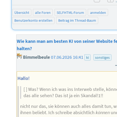
negati
po
Übersicht
alle Foren
SELFHTML-Forum
anmelden
Benutzerkonto erstellen
Beitrag im Thread-Baum
Wie kann man am besten KI von seiner Website f
halten?
Bimmelbeule
07.06.2026 16:41
ki
sonstiges
Hallo!
[ ] Was? Wenn ich was ins Interweb stelle, kön
das alle sehen? Das ist ja ein Skandal!1!!
nicht nur das, sie können auch alles damit tun, 
ihnen beliebt. Ich schreibe absichtlich
können
un