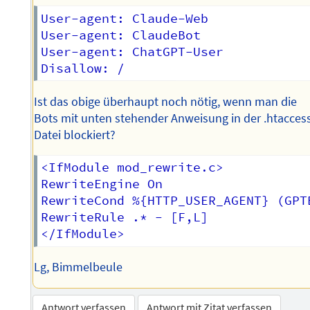
User-agent: Claude-Web  

User-agent: ClaudeBot  

User-agent: ChatGPT-User  

Ist das obige überhaupt noch nötig, wenn man die
Bots mit unten stehender Anweisung in der .htacces
Datei blockiert?
<IfModule mod_rewrite.c>

RewriteEngine On

RewriteCond %{HTTP_USER_AGENT} (GPT
RewriteRule .* - [F,L]

Lg, Bimmelbeule
Antwort verfassen
Antwort mit Zitat verfassen