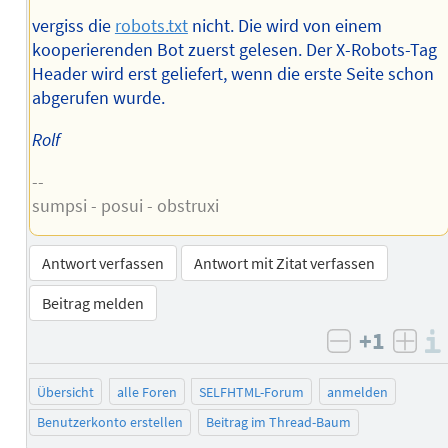
vergiss die
robots.txt
nicht. Die wird von einem
kooperierenden Bot zuerst gelesen. Der X-Robots-Tag
Header wird erst geliefert, wenn die erste Seite schon
abgerufen wurde.
Rolf
--
sumpsi - posui - obstruxi
Antwort verfassen
Antwort mit Zitat verfassen
Beitrag melden
+1
negativ b
posi
Übersicht
alle Foren
SELFHTML-Forum
anmelden
Benutzerkonto erstellen
Beitrag im Thread-Baum