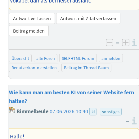
Vokabel damals bei heise) ausfällt.
Antwort verfassen
Antwort mit Zitat verfassen
Beitrag melden
–
negativ 
posi
Übersicht
alle Foren
SELFHTML-Forum
anmelden
Benutzerkonto erstellen
Beitrag im Thread-Baum
Wie kann man am besten KI von seiner Website fern
halten?
Bimmelbeule
07.06.2026 10:40
ki
sonstiges
–
Hallo!