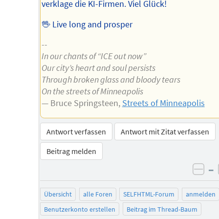
verklage die KI-Firmen. Viel Glück!
🖖 Live long and prosper
--
In our chants of “ICE out now”
Our city’s heart and soul persists
Through broken glass and bloody tears
On the streets of Minneapolis
— Bruce Springsteen,
Streets of Minneapolis
Antwort verfassen
Antwort mit Zitat verfassen
Beitrag melden
–
neg
Übersicht
alle Foren
SELFHTML-Forum
anmelden
Benutzerkonto erstellen
Beitrag im Thread-Baum