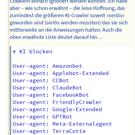
Crawlern einfach ignoriert werden können. Ich habe
aber – wie schon erwähnt – die leise Hoffnung, das
zumindest die größeren KI-Crawler soweit »seriös«
geworden sind (seriös werden mussten) das sie sich
mittlerweile an die Anweisungen halten. Auch die
oben erwähnte Liste deutet darauf hin…
# KI blocken

User-agent: Amazonbot

User-agent: Applebot-Extended

User-agent: CCBot

User-agent: ClaudeBot

User-agent: FacebookBot

User-agent: FriendlyCrawler

User-agent: Google-Extended

User-agent: GPTBot

User-agent: Meta-Externalagent

User-agent: TerraCotta
