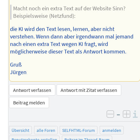
Macht noch ein extra Text auf der Website Sinn?
Beispielsweise (Netzfund):
die KI wird den Text lesen, lernen, aber nicht
verstehen. Wenn dann aber irgendwann mal jemand
nach einen extra Text wegen KI fragt, wird
möglicherweise dieser Text als Antwort kommen.
Gruß
Jürgen
Antwort verfassen
Antwort mit Zitat verfassen
Beitrag melden
–
negativ 
posi
Übersicht
alle Foren
SELFHTML-Forum
anmelden
Benutzerkonto erstellen
Beitrag im Thread-Baum