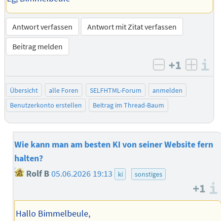
Antwort verfassen
Antwort mit Zitat verfassen
Beitrag melden
+1
I
negativ bew
posit
Übersicht
alle Foren
SELFHTML-Forum
anmelden
Benutzerkonto erstellen
Beitrag im Thread-Baum
Wie kann man am besten KI von seiner Website fern
halten?
Rolf B
05.06.2026 19:13
ki
sonstiges
+1
Hallo Bimmelbeule,