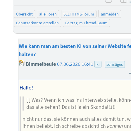
negati
po
Übersicht
alle Foren
SELFHTML-Forum
anmelden
Benutzerkonto erstellen
Beitrag im Thread-Baum
Wie kann man am besten KI von seiner Website f
halten?
Bimmelbeule
07.06.2026 16:41
ki
sonstiges
Hallo!
[ ] Was? Wenn ich was ins Interweb stelle, kön
das alle sehen? Das ist ja ein Skandal!1!!
nicht nur das, sie können auch alles damit tun, 
ihnen beliebt. Ich schreibe absichtlich
können
un