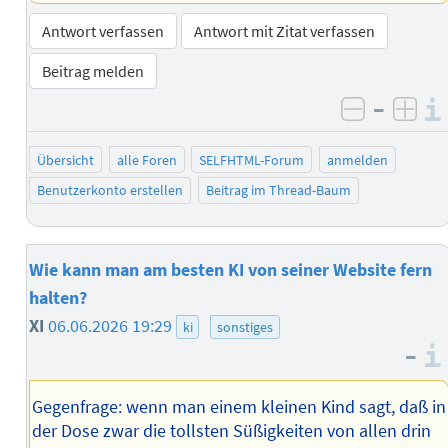
Antwort verfassen
Antwort mit Zitat verfassen
Beitrag melden
–
negativ 
posi
Übersicht
alle Foren
SELFHTML-Forum
anmelden
Benutzerkonto erstellen
Beitrag im Thread-Baum
Wie kann man am besten KI von seiner Website fern
halten?
XI
06.06.2026 19:29
ki
sonstiges
–
Gegenfrage: wenn man einem kleinen Kind sagt, daß in
der Dose zwar die tollsten Süßigkeiten von allen drin