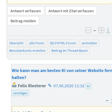
Antwort verfassen
Antwort mit Zitat verfassen
Beitrag melden
–
negativ 
posi
Übersicht
alle Foren
SELFHTML-Forum
anmelden
Benutzerkonto erstellen
Beitrag im Thread-Baum
Wie kann man am besten KI von seiner Website fer
halten?
Homepage
Felix Riesterer
07.06.2026 11:32
ki
des
sonstiges
Autors
–