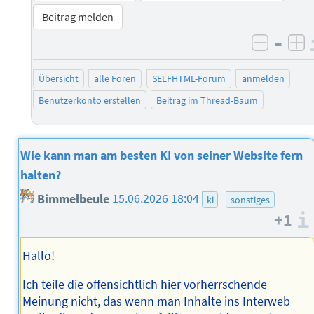
Beitrag melden
–
negati
po
Übersicht
alle Foren
SELFHTML-Forum
anmelden
Benutzerkonto erstellen
Beitrag im Thread-Baum
Wie kann man am besten KI von seiner Website fern
halten?
Bimmelbeule
15.06.2026 18:04
ki
sonstiges
+1
Hallo!
Ich teile die offensichtlich hier vorherrschende
Meinung nicht, das wenn man Inhalte ins Interweb