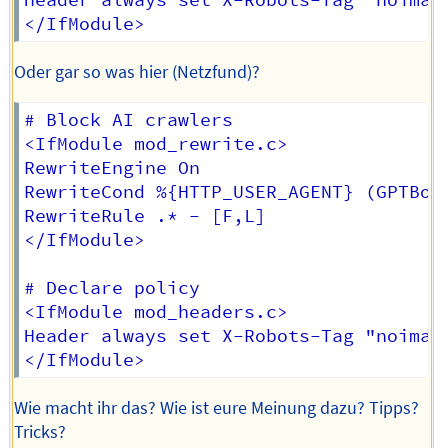
Header always set X-Robots-Tag "noimage
Oder gar so was hier (Netzfund)?
# Block AI crawlers

<IfModule mod_rewrite.c>

RewriteEngine On

RewriteCond %{HTTP_USER_AGENT} (GPTBot
RewriteRule .* - [F,L]

</IfModule>

# Declare policy

<IfModule mod_headers.c>

Header always set X-Robots-Tag "noimage
Wie macht ihr das? Wie ist eure Meinung dazu? Tipps?
Tricks?