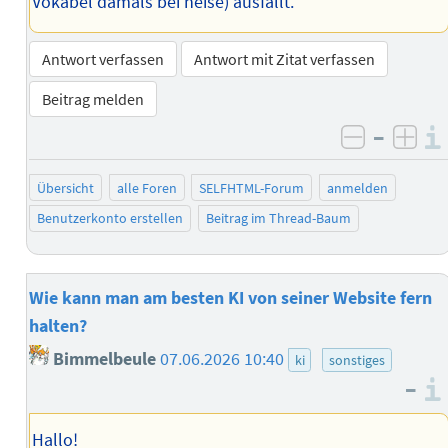
Vokabel damals bei heise) ausfällt.
Antwort verfassen
Antwort mit Zitat verfassen
Beitrag melden
–
negativ 
posi
Übersicht
alle Foren
SELFHTML-Forum
anmelden
Benutzerkonto erstellen
Beitrag im Thread-Baum
Wie kann man am besten KI von seiner Website fern
halten?
Bimmelbeule
07.06.2026 10:40
ki
sonstiges
–
Hallo!