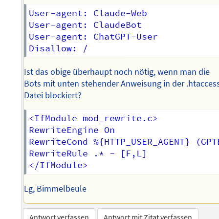
User-agent: Claude-Web  

User-agent: ClaudeBot  

User-agent: ChatGPT-User  

Ist das obige überhaupt noch nötig, wenn man die
Bots mit unten stehender Anweisung in der .htacces
Datei blockiert?
<IfModule mod_rewrite.c>

RewriteEngine On

RewriteCond %{HTTP_USER_AGENT} (GPT
RewriteRule .* - [F,L]

Lg, Bimmelbeule
Antwort verfassen
Antwort mit Zitat verfassen