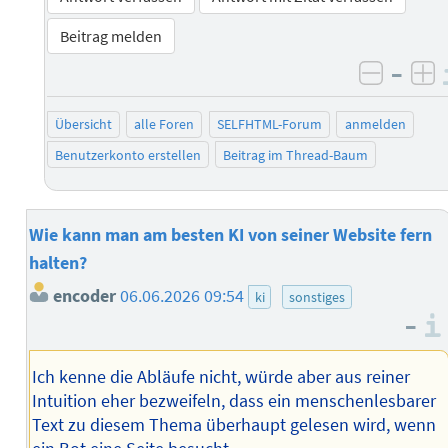
Beitrag melden
–
negati
po
Übersicht
alle Foren
SELFHTML-Forum
anmelden
Benutzerkonto erstellen
Beitrag im Thread-Baum
Wie kann man am besten KI von seiner Website fern
halten?
encoder
06.06.2026 09:54
ki
sonstiges
–
Ich kenne die Abläufe nicht, würde aber aus reiner
Intuition eher bezweifeln, dass ein menschenlesbarer
Text zu diesem Thema überhaupt gelesen wird, wenn