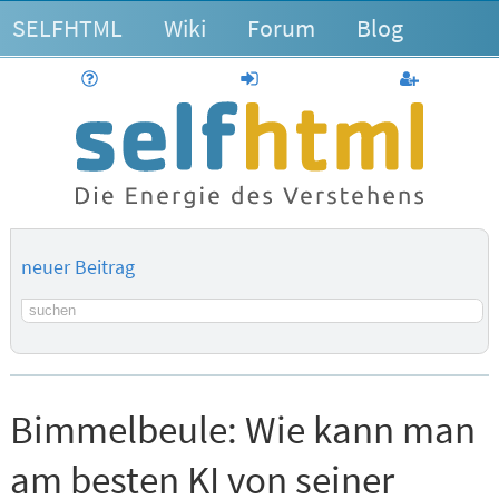
SELFHTML
Wiki
Forum
Blog
Hilfe
anmelden
Benutzerk
neuer Beitrag
Suchbegriff
Bimmelbeule:
Wie kann man
am besten KI von seiner