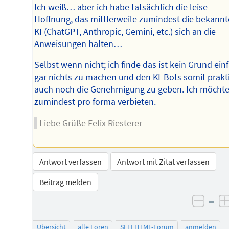
Ich weiß… aber ich habe tatsächlich die leise
Hoffnung, das mittlerweile zumindest die bekann
KI (ChatGPT, Anthropic, Gemini, etc.) sich an die
Anweisungen halten…
Selbst wenn nicht; ich finde das ist kein Grund ein
gar nichts zu machen und den KI-Bots somit prakt
auch noch die Genehmigung zu geben. Ich möchte
zumindest pro forma verbieten.
Liebe Grüße Felix Riesterer
Antwort verfassen
Antwort mit Zitat verfassen
Beitrag melden
–
negat
Übersicht
alle Foren
SELFHTML-Forum
anmelden