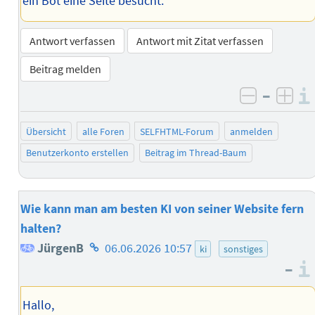
ein Bot eine Seite besucht.
Antwort verfassen
Antwort mit Zitat verfassen
Beitrag melden
–
negativ 
posi
Übersicht
alle Foren
SELFHTML-Forum
anmelden
Benutzerkonto erstellen
Beitrag im Thread-Baum
Wie kann man am besten KI von seiner Website fern
halten?
Homepage
JürgenB
06.06.2026 10:57
ki
sonstiges
–
des
Autors
Hallo,