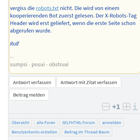
vergiss die
robots.txt
nicht. Die wird von einem
kooperierenden Bot zuerst gelesen. Der X-Robots-Tag
Header wird erst geliefert, wenn die erste Seite schon
abgerufen wurde.
Rolf
--
sumpsi - posui - obstruxi
Antwort verfassen
Antwort mit Zitat verfassen
Beitrag melden
+1
negativ b
posi
Übersicht
alle Foren
SELFHTML-Forum
anmelden
Benutzerkonto erstellen
Beitrag im Thread-Baum