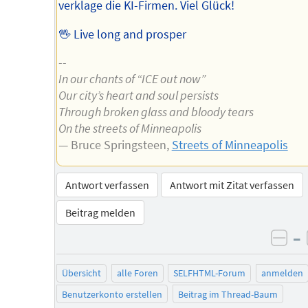
verklage die KI-Firmen. Viel Glück!
🖖 Live long and prosper
--
In our chants of “ICE out now”
Our city’s heart and soul persists
Through broken glass and bloody tears
On the streets of Minneapolis
— Bruce Springsteen,
Streets of Minneapolis
Antwort verfassen
Antwort mit Zitat verfassen
Beitrag melden
–
neg
Übersicht
alle Foren
SELFHTML-Forum
anmelden
Benutzerkonto erstellen
Beitrag im Thread-Baum