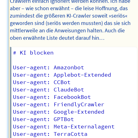
Crawlern einfach ignoriert werden können. Ich habe
aber – wie schon erwähnt – die leise Hoffnung, das
zumindest die größeren KI-Crawler soweit »seriös«
geworden sind (seriös werden mussten) das sie sich
mittlerweile an die Anweisungen halten. Auch die
oben erwähnte Liste deutet darauf hin…
# KI blocken

User-agent: Amazonbot

User-agent: Applebot-Extended

User-agent: CCBot

User-agent: ClaudeBot

User-agent: FacebookBot

User-agent: FriendlyCrawler

User-agent: Google-Extended

User-agent: GPTBot

User-agent: Meta-Externalagent

User-agent: TerraCotta
